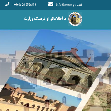
+93(0) 20 2526338
info@moic.gov.af
Main navigation
د اطلاعاتو او فرهنګ وزارت