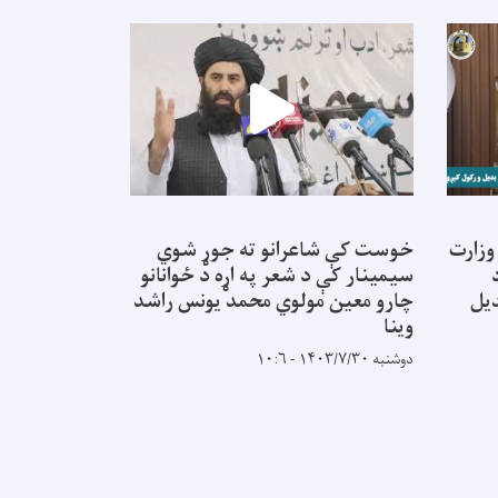
تور وزارت
خوست کې شاعرانو ته جوړ شوي
د اطلاعاتو او
سیمینار کې د شعر په اړه د ځوانانو
اونۍ کې
دیل
چارو معین مولوي محمد یونس راشد
شنبه ۱۴۰۳/۳/۵ - ۱۰:۴۹
وینا
دوشنبه ۱۴۰۳/۷/۳۰ - ۱۰:۶