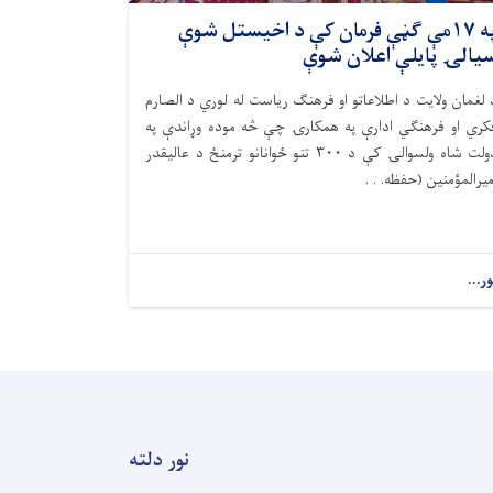
په ۱۷مې ګڼې فرمان کې د اخیستل شوې
یالۍ پایلې اعلان شوې
 لغمان ولایت د اطلاعاتو او فرهنګ ریاست له لوري د الصارم
کري او فرهنګي ادارې په همکارۍ چې څه موده وړاندې په
دولت شاه ولسوالۍ کې د ۳۰۰ تنو ځوانانو ترمنځ د عالیقدر
میرالمؤمنین (حفظه. . .
ور...
نور دلته