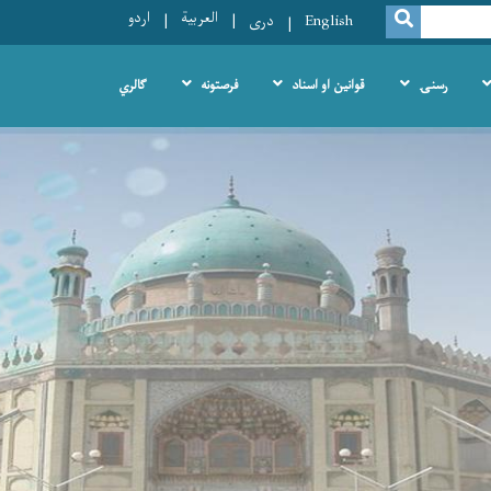
العربية
اردو
SEARCH
English
دری
رسنۍ
قوانین او اسناد
فرصتونه
ګالري