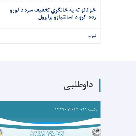
ځوانانو ته په ځانګړي تخفیف سره د لوړو
زده_کړو د اسانتیاوو برابرول
نور...
داوطلبی
یکشنبه ۱۴۰۴/۱۰/۲۸ - ۱۲:۲۹