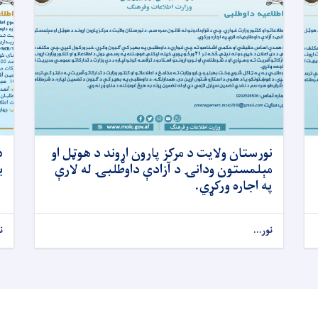
نورستان ولایت د مرکز پارون اړوند د هوټل او
د
مېلمستون ودانۍ د آزادې داوطلبۍ له لارې
ب
په اجاره ورکړي.
نور...
ن