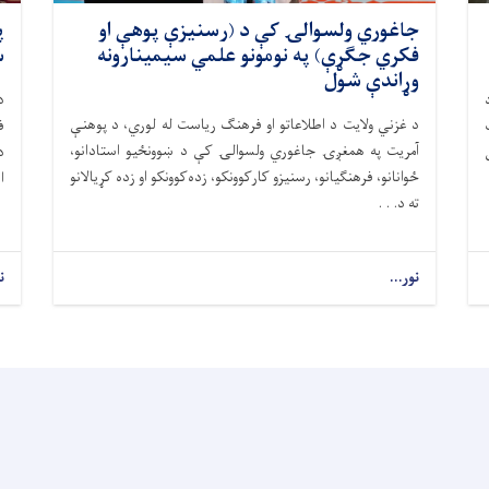
جاغوري ولسوالۍ کې د (رسنیزې پوهې او
فکري جګړې) په نومونو علمي سیمینارونه
س
وړاندې شول
د
د غزني ولایت د اطلاعاتو او فرهنګ ریاست له لوري، د پوهنې
ف
آمریت په همغږۍ جاغوري ولسوالۍ کې د ښوونځیو استادانو،
ځوانانو، فرهنګیانو، رسنیزو کارکوونکو، زده‌کوونکو او زده کړیالانو
ا
ته د. . .
نور...
ن