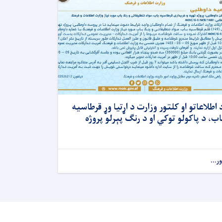
 اطلاعاتو او کلتور وزارت د اړتیا وړ قرطاسیه
اب، د پاکولو توکي او د رنګ پېرلو پروژه
ور...