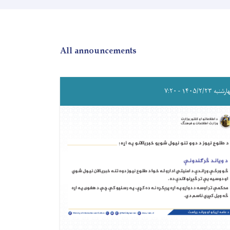
All announcements
به ۱۴۰۵/۲/۲۳ - ۷:۲۰