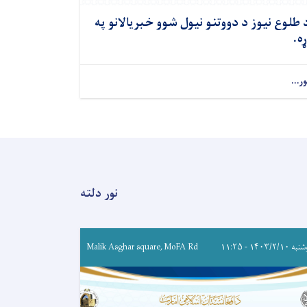
 طلوع نیوز د دووتنو نیول شوو خبریالانو په
ړه.
ور...
نور دلته
۱۴۰۳/۲/۱۰ - ۱۱:۲۵
Malik Asghar square, MoFA Rd