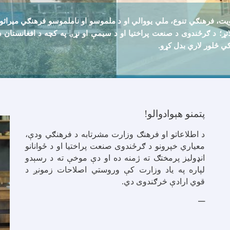
 فرهنګي تنوع، ملي يووالي او د ملموسو او ناملموسو فرهنګي ميراثونو سا
 ملاتړ؛ د ګرځندوی د صنعت پراختيا او د سيمې او نړۍ په کچه د افغانستا
ګي څلور لاري بدل کړو
.
پتمنو هېوادوالو!
د اطلاعاتو او فرهنګ وزارت مشرتابه د فرهنګي ودې،
معیاري خپرونو
د ګرځندوی صنعت پراختیا او د ځوانانو
انډولیز پرمختګ ته ژمنه ده او دې موخې ته د رسېدو
لپاره په یاد وزارت کې
وروستي اصلاحات زمونږ د
قوي ارادې څرګندوی دي.