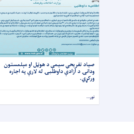
صیاد تفریحي سيمې د هوټل او مېلمستون
ودانۍ د آزادې داوطلبۍ له لارې په اجاره
ورکړي.
نور...