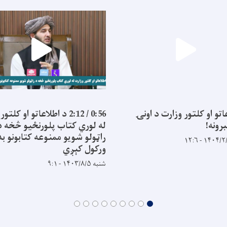
اتو او کلتور وزارت د اونۍ
0:56 / 2:12 د اطلاعاتو او کل
رونه!
له لوري کتاب پلورنځیو څخه د
راټولو شویو ممنوعه کتابونو ب
ورکول کېږي
شنبه ۱۴۰۳/۸/۵ - ۹:۱