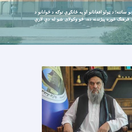
تنه؛ د ټولو افغانانو او په ځانګړې توګه د ځوانانو د
ن د فرهنګ غوره پېژندنه ده، څو وکولای شو له دې لارې