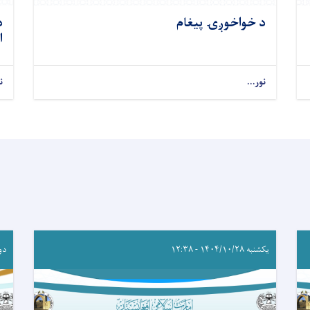
د خواخوږۍ پيغام
د
ا
نور...
ن
یکشنبه ۱۴۰۴/۱۰/۲۸ - ۱۲:۳۸
دوشنبه 