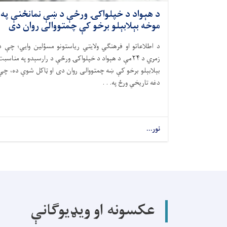
د هېواد د خپلواکۍ ورځې د ښې نمانځنې په
موخه بېلابېلو برخو کې چمتووالی روان دی
د اطلاعاتو او فرهنګي ولایتي ریاستونو مسؤلین وایي؛ چې د
زمري د ۲۴مې د هېواد د خپلواکۍ ورځې د رارسېدو په مناسبت
بېلابېلو برخو کې ښه چمتووالی روان دی او ټاکل شوې ده، چې
دغه تاریخي ورځ په. . .
نور...
عکسونه او ویډیوګانې