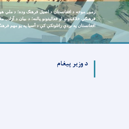
زموږ موخه د افغانستان د اصيل فرهنګ وده؛ د ملي هويت،
فرهنګي خلاقيتونو او فعاليتونو پالنه؛ د بيان د آزادۍ
افغانستان په نږدې راتلونکې کې د آسيا په يو مهم فرهن
د وزیر پیغام