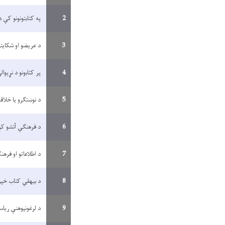
2
په کتابتونونو کې د
3
د عریضو او شکایتو
4
پر کتابونو د نړېو
5
د نوښتګرو یا خلاقو
6
د فرهنګي آتشو کړن
7
د اطلاعاتو او فرهن
8
د بیهقي کتاب خپر
9
د لرغونپوهنې ریاس