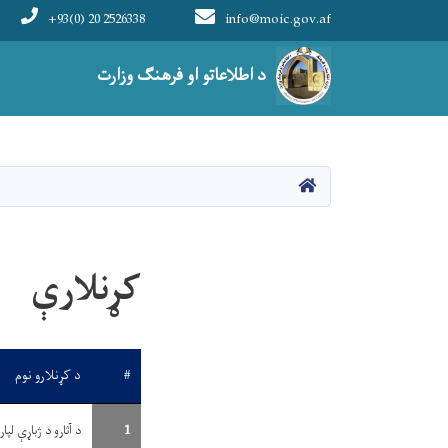
+93(0) 20 2526338
info@moic.gov.af
Main navigation
د اطلاعاتو او فرهنګ وزارت
HOME
کړنلارې
#
د کړنلارو نوم
1
د آثارو د ژباړې لپا