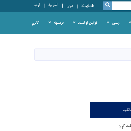
العربية
اردو
SEARCH
English
دری
رسنۍ
قوانین او اسناد
فرصتونه
ګالري
انلود
لود کړئ