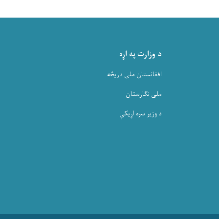
د وزارت په اړه
افغانستان ملی دریڅه
ملی نگارستان
د وزیر سره اړیکې