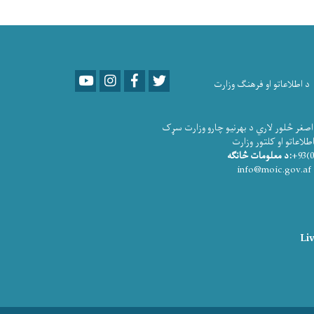
Youtube
LinkedIn
Facebook
Twitter
د اطلاعاتو او فرهنګ وزارت
صغر څلور لاري د بهرنیو چارو وزارت سړک
و او کلتور وزارت
:د معلومات څانګه
info@moic.gov.af
Liv