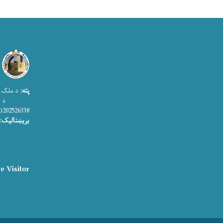
پته:
د ملک ا
د اطلاعات
202526338(0)93+
بریښنالیک:
e Visitor