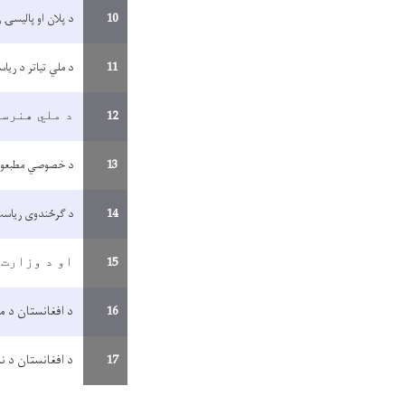
10
د پلان او پالیسۍ 
11
د ملي تیاتر د ریا
12
د ملي هنرست
13
د خصوصي مطبعو د 
14
د ګرځندوی ریاست د
15
او د وزارت 
16
د افغانستان د م
17
د افغانستان د ن