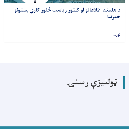
د هلمند اطلاعاتو او کلتور ریاست څلور کاري بستونو
خبرتیا
نور...
ټولنیزې رسنۍ