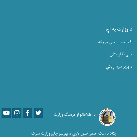
د وزارت په اړه
افغانستان ملی دریڅه
ملی نگارستان
د وزیر سره اړیکې
Youtube
LinkedIn
Facebook
Twitter
د اطلاعاتو او فرهنګ وزارت
پته:
د ملک اصغر څلور لاري د بهرنیو چارو وزارت سړک