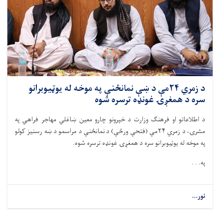
د زمري ۲۴مې د ښې نمانځنې په موخه له یوټیوبرانو
سره د همغږۍ غونډه ترسره شوه
د اطلاعاتو او فرهنګ وزارت د خپرونو چارو معین ښاغلي مهاجر فراهي په
مشرۍ، د زمري ۲۴مې (فتحې ورځې) د نمانځنې د مراسمو د ښه رسنیز کولو
په موخه له یوټیوبرانو سره د همغږۍ غونډه ترسره شوه.
په. . .
نور...