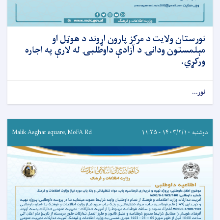
نورستان ولایت د مرکز پارون اړوند د هوټل او
مېلمستون ودانۍ د آزادې داوطلبۍ له لارې په اجاره
ورکړي.
نور...
دوشنبه ۱۴۰۳/۲/۱۰ - ۱۱:۲۵
Malik Asghar square, MoFA Rd