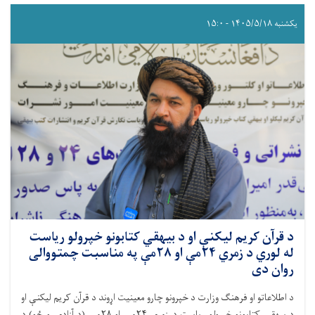
یکشنبه ۱۴۰۵/۵/۱۸ - ۱۵:۰
د قرآن کریم لیکنې او د بیهقي کتابونو خپرولو ریاست
له لوري د زمري ۲۴مې او ۲۸مې په مناسبت چمتووالی
روان دی
د اطلاعاتو او فرهنګ وزارت د خپرونو چارو معینیت اړوند د قرآن کریم لیکنې او
د بیهقي کتابونو خپرولو ریاست د زمري ۲۴مې او ۲۸مې (د آزادۍ ورځو) د