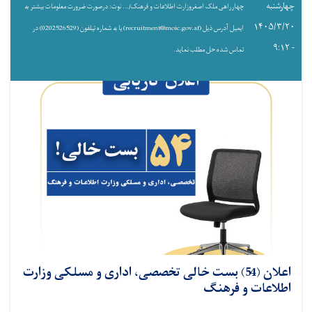
چهارشنبه
چهارراهی ملک اصغروزارت اطلاعات و فرهنک/... نوت: درصورت ضرورت معلومات بیشتر به
۱۴۰۵/۳/۲۰
ایمیل آدرس ذیل (recruitment@moic.gov.af) یا به شماره تیلفون (0202526529) در
- ۹:۱۲
تماس شده حل مطلب نماید.
اعلان (54) بست خالی تخصصی، اداری و مسلکی وزارت
اطلاعات و فرهنگ