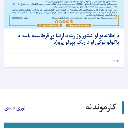
د اطلاعاتو او کلتور وزارت د اړتیا وړ قرطاسیه باب، د
پاکولو توکي او د رنګ پېرلو پروژه
نور...
کارموندنه
نورې دندې