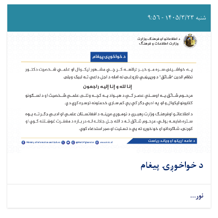
شنبه ۱۴۰۵/۳/۲۳ - ۹:۵۶
د خواخوږۍ پيغام
نور...