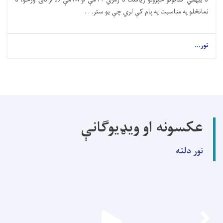
نمانځلو په مناسبت په پام کې لري چې یو ستر. . .
نور...
عکسونه او ویډیوګانې
نور دلته