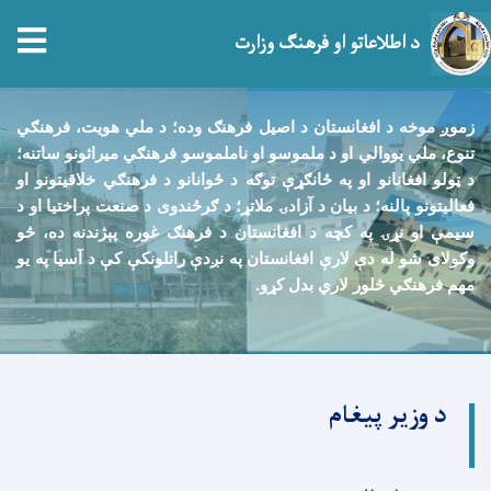
tion
د اطلاعاتو او فرهنګ وزارت
اصلي
منځپانګه
زموږ موخه د افغانستان د اصيل فرهنګ وده؛ د ملي هويت، فرهنګي
دانګل
تنوع، ملي يووالي او د ملموسو او ناملموسو فرهنګي ميراثونو ساتنه؛
د ټولو افغانانو او په ځانګړې توګه د ځوانانو د فرهنګي خلاقيتونو او
فعاليتونو پالنه؛ د بيان د آزادۍ ملاتړ؛ د ګرځندوی د صنعت پراختيا او د
سيمې او نړۍ په کچه د افغانستان د فرهنګ غوره پېژندنه ده، څو
وکولای شو له دې لارې افغانستان په نږدې راتلونکې کې د آسيا په يو
مهم فرهنګي څلور لاري بدل کړو
.
د وزیر پیغام