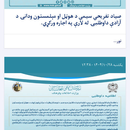
صیاد تفریحي سيمې د هوټل او مېلمستون ودانۍ د
آزادې داوطلبۍ له لارې په اجاره ورکړي.
نور...
یکشنبه ۱۴۰۴/۱۰/۲۸ - ۱۲:۳۸