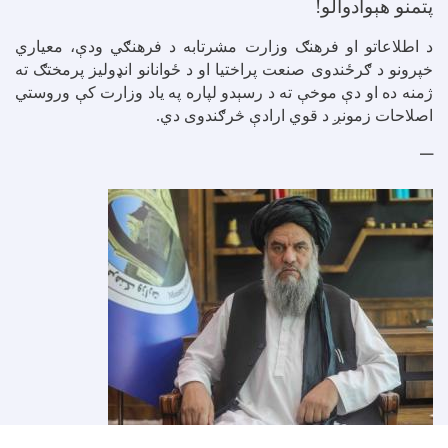
پتمنو هېوادوالو!
د اطلاعاتو او فرهنګ وزارت مشرتابه د فرهنګي ودې، معیاري
خپرونو
د ګرځندوی صنعت پراختیا او د ځوانانو انډولیز پرمختګ ته
ژمنه ده او دې موخې ته د رسېدو لپاره په یاد وزارت کې
وروستي
اصلاحات زمونږ د قوي ارادې څرګندوی دي.