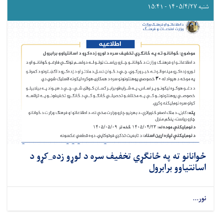
شنبه ۱۴۰۵/۴/۲۷ - ۱۵:۴۱
ځوانانو ته په ځانګړي تخفیف سره د لوړو زده_کړو د
اسانتیاوو برابرول
نور...