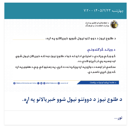
چهارشنبه ۱۴۰۵/۲/۲۳ - ۷:۲۰
د طلوع نیوز د دووتنو نیول شوو خبریالانو په اړه.
نور...