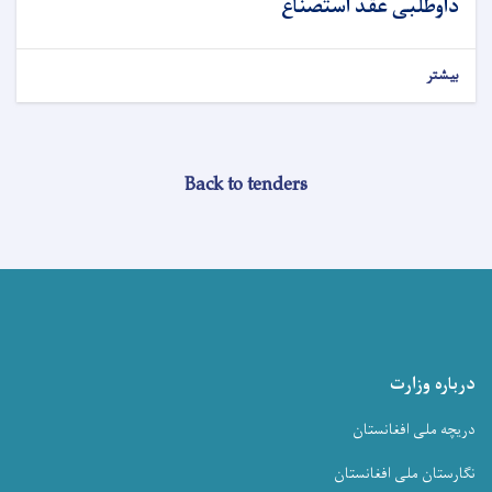
داوطلبی عقد استصناع
بیشتر
Back to tenders
درباره وزارت
دریچه ملی افغانستان
نگارستان ملی افغانستان