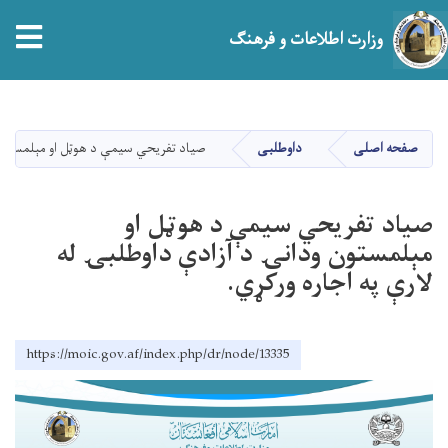
وزارت اطلاعات و فرهنگ
Skip
to
main
صفحه اصلی
داوطلبی
صیاد تفریحي سيمې د هوټل او مېلمستون و
content
صیاد تفریحي سيمې د هوټل او
مېلمستون ودانۍ د آزادې داوطلبۍ له
لارې په اجاره ورکړي.
https://moic.gov.af/index.php/dr/node/13335