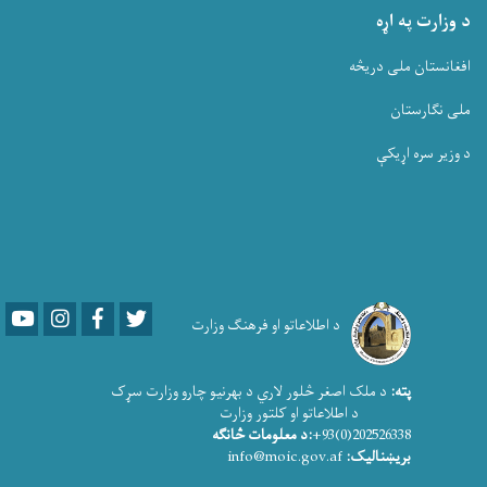
د وزارت په اړه
افغانستان ملی دریڅه
ملی نگارستان
د وزیر سره اړیکې
Youtube
LinkedIn
Facebook
Twitter
د اطلاعاتو او فرهنګ وزارت
پته:
د ملک اصغر څلور لاري د بهرنیو چارو وزارت سړک
د اطلاعاتو او کلتور وزارت
202526338(0)93+
:د معلومات څانګه
بریښنالیک:
info@moic.gov.af