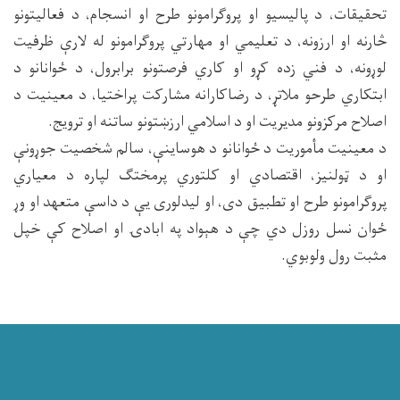
تحقیقات، د پالیسیو او پروګرامونو طرح او انسجام، د فعالیتونو
څارنه او ارزونه، د تعلیمي او مهارتي پروګرامونو له لارې ظرفیت
لوړونه، د فني زده کړو او کاري فرصتونو برابرول، د ځوانانو د
ابتکاري طرحو ملاتړ، د رضاکارانه مشارکت پراختیا، د معينيت د
اصلاح مرکزونو مدیریت او د اسلامي ارزښتونو ساتنه او ترویج.
د معینیت مأموریت د ځوانانو د هوساینې، سالم شخصیت جوړونې
او د ټولنیز، اقتصادي او کلتوري پرمختګ لپاره د معیاري
پروګرامونو طرح او تطبیق دی، او لیدلوری یې د داسې متعهد او وړ
ځوان نسل روزل دي چې د هېواد په ابادۍ او اصلاح کې خپل
مثبت رول ولوبوي.