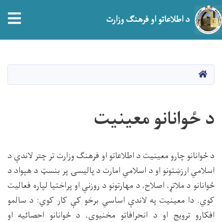
tion
د اطلاعاتو او فرهنګ وزارت
اصلي
منځپانګه
دانګل
HOME
د ځوانانو معینیت
د ځوانانو چارو معینیت د اطلاعاتو او فرهنګ وزارت تر چتر لاندې د
اسلامي ارزښتونو او د اسلامي امارت د پالیسۍ پر بنسټ د هېواد د
ځوانانو د ملاتړ، اصلاح، د مهارتونو د روزنې او پراختیا لپاره فعالیت
کوي. دا معینیت په لاندې اساسي برخو کې کار کوي: د سالمو
افکارو ترویج او د انحرافاتو مخنیوی، د ځوانانو احصائیه او