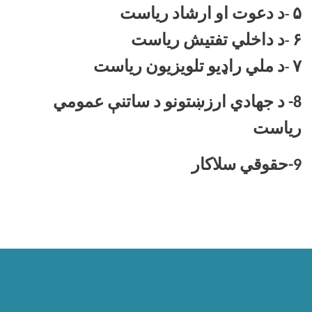
۵
د دعوت او ارشاد رياست
-
۶
د داخلي تفتيش رياست
-
۷
د ملي راډيو تلويزيون رياست
-
8- د جهادي ارزښتونو د ساتنې عمومي
رياست
9-حقوقي سلاکار