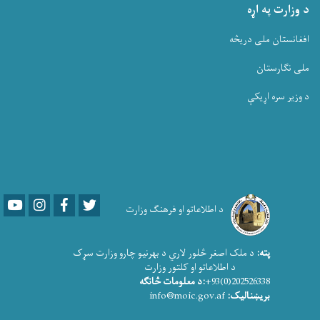
د وزارت په اړه
افغانستان ملی دریڅه
ملی نگارستان
د وزیر سره اړیکې
Youtube
LinkedIn
Facebook
Twitter
د اطلاعاتو او فرهنګ وزارت
پته:
د ملک اصغر څلور لاري د بهرنیو چارو وزارت سړک
د اطلاعاتو او کلتور وزارت
202526338(0)93+
:د معلومات څانګه
بریښنالیک:
info@moic.gov.af