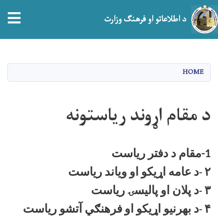
tion
د اطلاعاتو او فرهنګ وزارت
اصلي
منځپانګه
دانګل
HOME
د مقام اړوند ریاستونه
1-مقام د دفتر رياست
۲
د عامه اړيکو او وياند رياست
-
۳
د پلان او پاليسۍ رياست
-
۴
د بهرنيو اړيکو او فرهنګي آتشو رياست
-