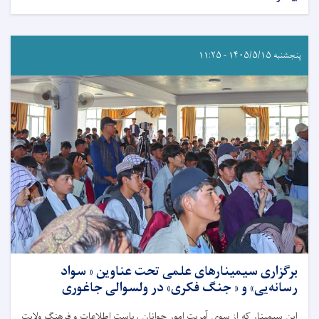
پنجشنبه ۱۴۰۵/۵/۱۵ - ۱۱:۲۵
برگزاری سیمینار‌های علمی تحت عناوین « سواد
رسانه‌یی» و « جنگ فکری» در ولسوالی جاغوری
این سیمینار که از سوی آمریت امور جوانان ریاست اطلاعات و فرهنگ ولایت