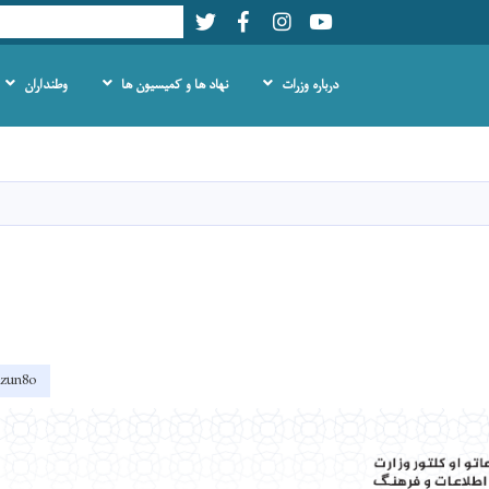
Twitter
Facebook
LinkedIn
Youtube
Search
درباره وزرات
نهاد ها و کمیسیون ها
وطنداران
Skip
to
main
content
lzun8o