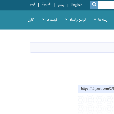
العربية
اردو
SEARCH
English
پښتو
رسانه ها
قوانین و اسناد
فرصت ها
گالری
https://tinyurl.com/27