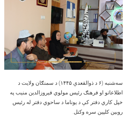
سه‌شنبه (۶ د ذوالقعدې ۱۴۴۵) د سمنګان ولايت د
اطلاعاتو او فرهنګ رئيس مولوي فیروزالدين منيب په
خپل کاري دفتر کې د يوناما د ساحوي دفتر له رئيس
روبین کلپين سره وکتل.