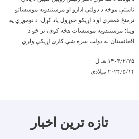
ناستې موخه د دولتي ادارو او مرستندويه موسساتو
ترمنځ همغږي او د اړيکو جوړول ياد کړل، د نوموړي په
وينا؛ مرستندويه موسسات هڅه کوي، تر څو د
افغانستان له دولت سره ښې کاري اړيکې ولري.
۱۴۰۳/۲/۲۵ هـ ل
۲۰۲۴/۵/۱۴ میلادي
تازه ترین اخبار