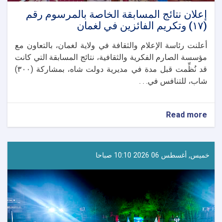
إعلان نتائج المسابقة الخاصة بالمرسوم رقم
(١٧) وتكريم الفائزين في لغمان
أعلنت رئاسة الإعلام والثقافة في ولاية لغمان، بالتعاون مع
مؤسسة الصارم الفكرية والثقافية، نتائج المسابقة التي كانت
قد نُظِّمت قبل مدة في مديرية دولت شاه، بمشاركة (٣٠٠)
شاب، للتنافس في. . .
about
Read more
إعلان
نتائج
المسابقة
الخاصة
خميس, أغسطس 06 2026 10:10 صباحا
بالمرسوم
رقم
(١٧)
وتكريم
الفائزين
في