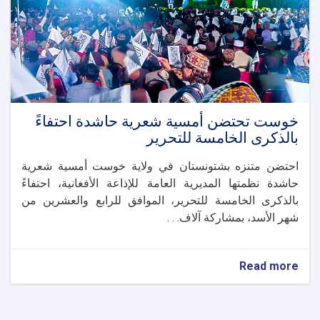
لغمان
خوست تحتضن أمسية شعرية حاشدة احتفاءً
بالذكرى الخامسة للتحرير
احتضن متنزه بشتونستان في ولاية خوست أمسية شعرية
حاشدة نظمتها المديرية العامة للإذاعة الأفغانية، احتفاءً
بالذكرى الخامسة للتحرير، الموافق للرابع والعشرين من
شهر الأسد، بمشاركة آلاف. . .
about
Read more
خوست
تحتضن
أمسية