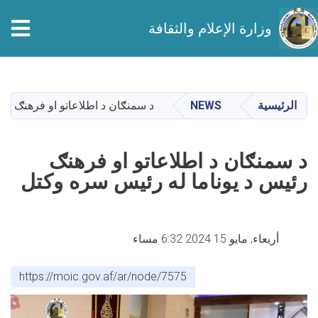
tion
وزارة الإعلام والثقافة
تجاوز
إلى
المحتوى
الرئيسية
NEWS
د سمنګان د اطلاعاتو او فرهنګ رئ
الرئيسي
د سمنګان د اطلاعاتو او فرهنګ
رئيس د يوناما له رئيس سره وکتل
أربعاء, مايو 15 2024 6:32 مساء
https://moic.gov.af/ar/node/7575