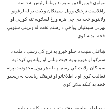
مولوي فیروزالدين منيب د يوناما رئيس ته د ښه
راغلاست ترڅنګ وويل: سمنګان ولايت يو له لرغونو
ولايتونو څخه دی چې هره ورځ لسګونه تنه کورني او
بهرني سیلانيان يواځې د رستم تخت له ډبرينې سټوپې
څخه ليدنه کوي.
ښاغلي منيب د خپلو خبرو په ترڅ کې رسنۍ د ملت د
سترګو او غوږونو په حیث وبللې او زياته يې کړه؛ په
سمنګان ولايت کې رسنۍ په له هر ډول محدوديت پرته
فعاليت کوي او د اطلاعاتو او فرهنګ رياست له رسنيو
څخه په کلکه ملاتړ کوي.
د يوناما د ساحوي دفتر رئيس روبين کلپين د يادې