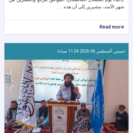
شهر الأسد، مشيرين إلى أن هذه. . .
about
Read more
استعدادات
متواصلة
في
مختلف
خميس, أغسطس 06 2026 11:24 صباحا
الولايات
لإحياء
يوم
استقلال
أفغانستان