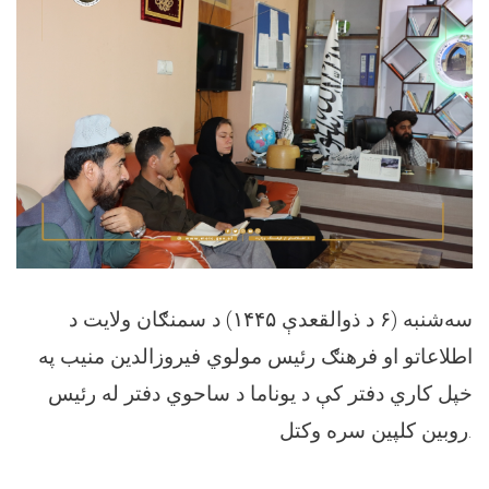
سه‌شنبه (۶ د ذوالقعدې ۱۴۴۵) د سمنګان ولايت د
اطلاعاتو او فرهنګ رئيس مولوي فیروزالدين منيب په
خپل کاري دفتر کې د يوناما د ساحوي دفتر له رئيس
روبین کلپين سره وکتل.