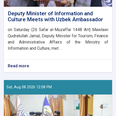
Deputy Minister of Information and
Culture Meets with Uzbek Ambassador
on Saturday (26 Safar al-Muzaffar 1448 AH) Mawlawi
Qudratullah Jamal, Deputy Minister for Tourism, Finance
and Administrative Affairs of the Ministry of
Information and Culture, met. . .
Read more
about
Deputy
Minister
of
Information
Sat, Aug 08 2026 12:08 PM
and
Culture
Meets
with
Uzbek