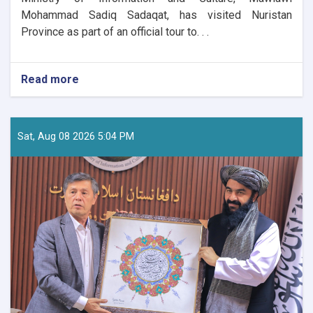
Mohammad Sadiq Sadaqat, has visited Nuristan
Province as part of an official tour to. . .
Read more
about
Tourism
Research
and
Development
Sat, Aug 08 2026 5:04 PM
Director
Visits
Nuristan
to
Assess
Tourism
Potential