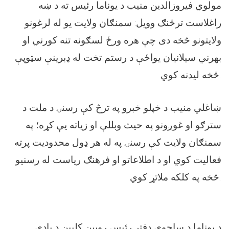
مولوي فیروزالدين منيب د يوناما رئيس ته د ښه
راغلاست ترڅنګ وويل: سمنګان ولايت يو له لرغونو
ولايتونو څخه دی چې هره ورځ لسګونه تنه کورني او
بهرني سیلانيان يواځې د رستم تخت له ډبرينې سټوپې
څخه ليدنه کوي.
ښاغلي منيب د خپلو خبرو په ترڅ کې رسنۍ د ملت د
سترګو او غوږونو په حیث وبللې او زياته يې کړه؛ په
سمنګان ولايت کې رسنۍ په له هر ډول محدوديت پرته
فعاليت کوي او د اطلاعاتو او فرهنګ رياست له رسنيو
څخه په کلکه ملاتړ کوي.
د يوناما د ساحوي دفتر رئيس روبين کلپين د يادې