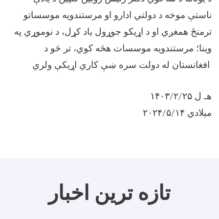
ناستې موخه د دولتي ادارو او مرستندويه موسساتو
ترمنځ همغږي او د اړيکو جوړول ياد کړل، د نوموړي په
وينا؛ مرستندويه موسسات هڅه کوي، تر څو د
افغانستان له دولت سره ښې کاري اړيکې ولري.
۱۴۰۳/۲/۲۵ هـ ل
۲۰۲۴/۵/۱۴ میلادي
تازه ترین اخبار