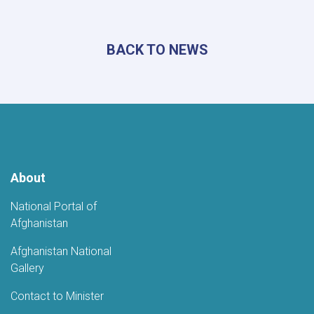
of
Tourism
Research
BACK TO NEWS
and
Development
Visits
Kunar
to
Assess
Tourism
Potential
About
National Portal of
Afghanistan
Afghanistan National
Gallery
Contact to Minister