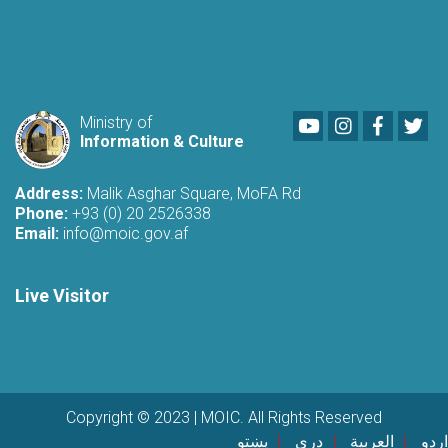
Youtube
LinkedIn
Faceboo
Twi
Ministry of
Information & Culture
Address:
Malik Asghar Square, MoFA Rd
Phone:
+93 (0) 20 2526338
Email:
info@moic.gov.af
Live Visitor
Copyright © 2023 | MOIC. All Rights Reserved
اردو
العربية
دری
پښتو