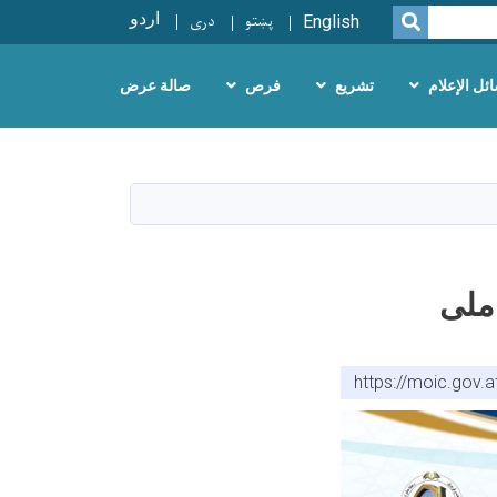
پښتو
دری
اردو
SEARCH
English
ئل الإعلام
تشريع
فرص
صالة عرض
ملی
https://moic.gov.