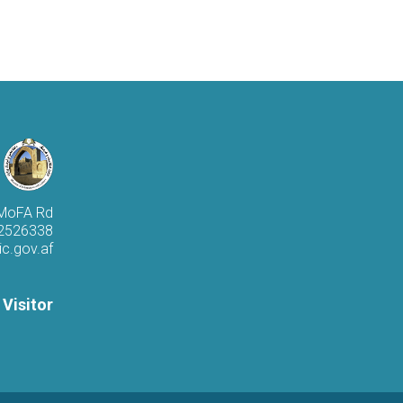
 MoFA Rd
 2526338
c.gov.af
 Visitor