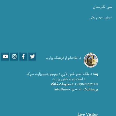
ملی نگارستان
د وزیر سره اړیکې
Youtube
LinkedIn
Facebook
Twitter
د اطلاعاتو او فرهنګ وزارت
پته:
د ملک اصغر څلور لاري د بهرنیو چارو وزارت سړک
د اطلاعاتو او کلتور وزارت
202526338(0)93+
:د معلومات څانګه
بریښنالیک:
info@moic.gov.af
Live Visitor