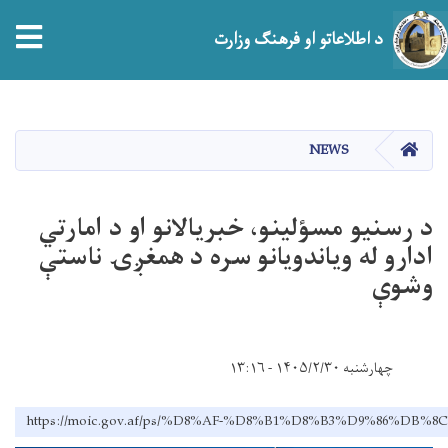
tion
د اطلاعاتو او فرهنګ وزارت
اصلي
منځپانګه
دانګل
HOME
NEWS
د رسنیو مسؤلینو، خبریالانو او د امارتي
ادارو له ویاندویانو سره د همغږۍ ناستې
وشوې
چهارشنبه ۱۴۰۵/۲/۳۰ - ۱۳:۱۶
https://moic.gov.af/ps/%D8%AF-%D8%B1%D8%B3%D9%