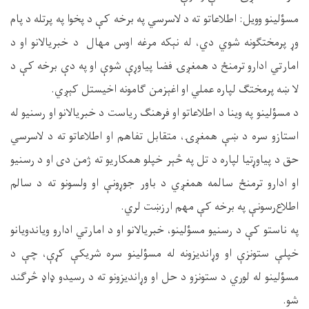
مسؤلینو وویل: اطلاعاتو ته د لاسرسي په برخه کې د پخوا په پرتله د پام
وړ پرمختګونه شوي دي، له نېکه مرغه اوس مهال د خبریالانو او د
امارتي ادارو ترمنځ د همغږۍ فضا پیاوړې شوې او په دې برخه کې د
لا ښه پرمختګ لپاره عملي او اغېزمن ګامونه اخیستل کېږي.
د مسؤلینو په وینا د اطلاعاتو او فرهنګ ریاست د خبریالانو او رسنیو له
استازو سره د ښې همغږۍ، متقابل تفاهم او اطلاعاتو ته د لاسرسي
حق د پیاوړتیا لپاره د تل په څېر خپلو همکاریو ته ژمن دی او د رسنیو
او ادارو ترمنځ سالمه همغږي د باور جوړونې او ولسونو ته د سالم
اطلاع‌رسونې په برخه کې مهم ارزښت لري.
په ناستو کې د رسنیو مسؤلینو، خبریالانو او د امارتي ادارو ویاندویانو
خپلې ستونزې او وړاندیزونه له مسؤلینو سره شریکې کړې، چې د
مسؤلینو له لوري د ستونزو د حل او وړاندیزونو ته د رسیدو ډاډ څرګند
شو.