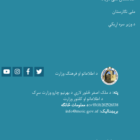
ملی نگارستان
د وزیر سره اړیکې
Youtube
LinkedIn
Facebook
Twitter
د اطلاعاتو او فرهنګ وزارت
پته:
د ملک اصغر څلور لاري د بهرنیو چارو وزارت سړک
د اطلاعاتو او کلتور وزارت
202526338(0)93+
:د معلومات څانګه
بریښنالیک:
info@moic.gov.af