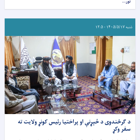
نور...
شنبه ۱۴۰۵/۵/۱۷ - ۱۲:۵
د ګرځندوی د څېړنې او پراختیا رئیس کونړ ولایت ته
سفر وکړ