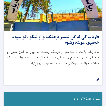
فاریاب کې له ګڼ شمېر فرهنګیانو او لیکوالانو سره د
همغږۍ غونډه وشوه
د فاریاب ولایت د اطلاعاتو او فرهنګ ریاست له لوري د البرز علمي او
فرهنګي ادارې په همغږۍ له ګڼ شمېر قلموال مبارزینو، د ټولنیزو شبکو
فعالانو، ځوانانو او فرهنګي څېرو سره د همغږۍ د پیاوړتیا،. . .
نور...
شنبه ۱۴۰۵/۵/۱۷ - ۱۵:۱