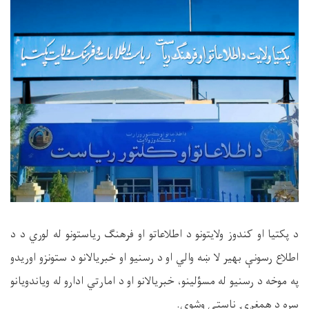
د پکتیا او کندوز ولایتونو د اطلاعاتو او فرهنګ ریاستونو له لوري د د
اطلاع رسونې بهیر لا ښه والي او د رسنیو او خبریالانو د ستونزو اوریدو
په موخه د رسنیو له مسؤلینو، خبریالانو او د امارتي ادارو له ویاندویانو
سره د همغږۍ ناستې وشوې.