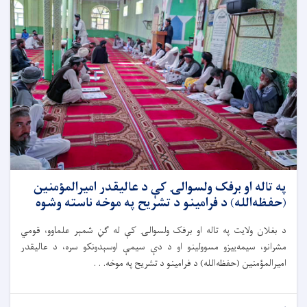
په تاله‌ او برفک ولسوالۍ کې د عالیقدر امیرالمؤمنین
(حفظه‌الله) د فرامینو د تشریح په موخه ناسته وشوه
د بغلان ولایت په تاله ا‌و برفک ولسوالۍ کې له ګڼ شمېر علماوو، قومي
مشرانو، سیمه‌ییزو مسوولینو او د دې سیمې اوسېدونکو سره، د عالیقدر
امیرالمؤمنین (حفظه‌الله) د فرامینو د تشریح په موخه. . .