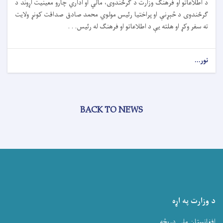
د اطلاعاتو او فرهنګ وزارت د ګرځندوی، مالي او اداري چارو معینیت اړوند د
ګرځندوی د څېړنې او پراختیا رئیس مولوي محمد صادق صداقت کونړ ولایت
ته سفر وکړ او هلته یې د اطلاعاتو او فرهنګ له رئیس. . .
نور...
BACK TO NEWS
د وزارت په اړه
افغانستان ملی دریڅه