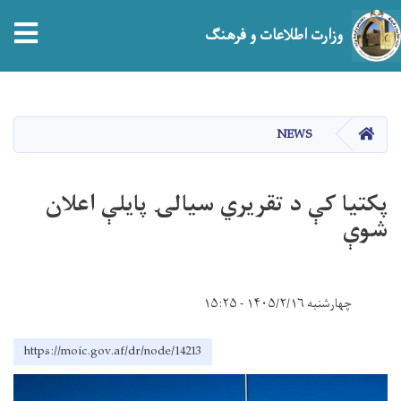
tion
وزارت اطلاعات و فرهنگ
Skip
to
main
صفحه اصلی
NEWS
content
پکتیا کې د تقریري سیالۍ پایلې اعلان
شوې
چهارشنبه ۱۴۰۵/۲/۱۶ - ۱۵:۲۵
https://moic.gov.af/dr/node/14213