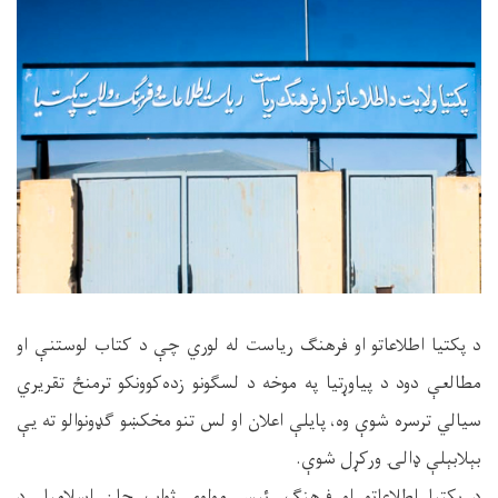
د پکتیا اطلاعاتو او فرهنګ ریاست له لوري چې د کتاب لوستنې او
مطالعې دود د پیاوړتیا په موخه د لسګونو زده‌کوونکو ترمنځ تقریري
سیالي ترسره شوې وه، پایلې اعلان او لس تنو مخکښو ګډونوالو ته یې
بېلابېلې ډالۍ ورکړل شوې.
د پکتیا اطلاعاتو او فرهنګ رئیس مولوي ثواب‌ جان اسلامیار د