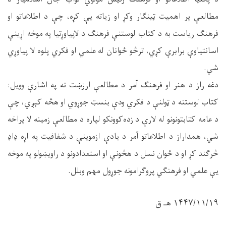
مطالعې پر اهمیت ټینګار وکړ او زیاته یې کړه، چې د اطلاعاتو او
فرهنګ ریاست به د کتاب لوستنې فرهنګ د لاپیاوړتیا په موخه اړینې
اسانتیاوې برابرې کړي، ترڅو ځوانان له علمي او فکري پلوه لا پیاوړي
شي.
دغه راز د هنر او فرهنګ آمر د مطالعې ارزښت ته په اشارې وویل:
کتاب لوستنه د ټولنې د فکري ودې بنسټ جوړوي او هڅه کېږي، چې
د عامه کتابتونونو له لارې د زده‌کوونکو لپاره د مطالعې زمینه لا پراخه
شي، همداراز د اطلاعاتو آمر د یادې ازموینې د شفافیت په اړه ډاډ
څرګند کړ او د ځوان نسل د هڅونې او استعدادونو د راویښولو په موخه
یې علمي او فرهنګي پروګرامونه جوړول مهم وبلل.
۱۴۴۷/۱۱/۱۹ هـ ق