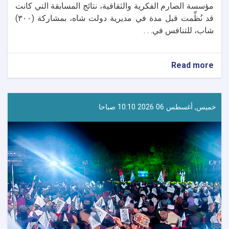
مؤسسة الصارم الفكرية والثقافية، نتائج المسابقة التي كانت
قد نُظِّمت قبل مدة في مديرية دولت شاه، بمشاركة (٣٠٠)
شاب، للتنافس في. . .
about
Read more
إعلان
نتائج
المسابقة
الخاصة
خميس, أغسطس 06 2026 10:10 صباحا
بالمرسوم
رقم
(١٧)
وتكريم
الفائزين
في
لغمان