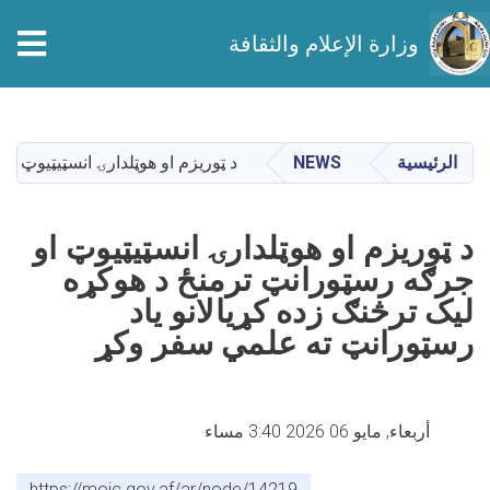
tion
وزارة الإعلام والثقافة
تجاوز
إلى
المحتوى
الرئيسية
NEWS
د ټوریزم او هوټلدارۍ انسټیټیوټ ا
الرئيسي
د ټوریزم او هوټلدارۍ انسټیټیوټ او
جرګه رسټورانټ ترمنځ د هوکړه
لیک ترڅنګ زده کړیالانو یاد
رسټورانټ ته علمي سفر وکړ
أربعاء, مايو 06 2026 3:40 مساء
https://moic.gov.af/ar/node/14219