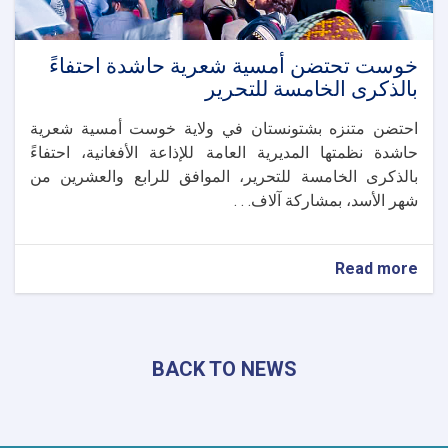
خوست تحتضن أمسية شعرية حاشدة احتفاءً
بالذكرى الخامسة للتحرير
احتضن متنزه بشتونستان في ولاية خوست أمسية شعرية
حاشدة نظمتها المديرية العامة للإذاعة الأفغانية، احتفاءً
بالذكرى الخامسة للتحرير، الموافق للرابع والعشرين من
شهر الأسد، بمشاركة آلاف. . .
about
Read more
خوست
تحتضن
أمسية
شعرية
BACK TO NEWS
حاشدة
احتفاءً
بالذكرى
الخامسة