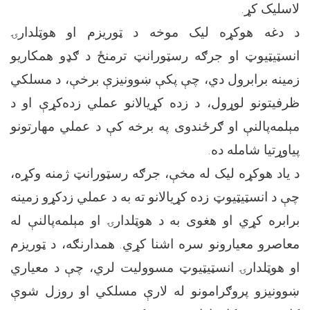
لاسلیک کړ.
د دغه هوکړه لیک موخه د ټوریزم او هوټلدارۍ
انسټیټیوټ او جرګه رسټورانټ ترمنځ د ګډو همکاریو
زمینه برابرول دي، چې پکې ښوونیزې برخې، د مسلکي
ظرفیتونو لوړول، د زده کړیالانو عملي زده‌کړې او د
مېلمه‌پالنې او ګرځندوی په برخه کې د عملي مهارتونو
پیاوړتیا شامله ده.
د یاد هوکړه لیک له مخې، جرګه رسټورانټ ژمنه وکړه،
چې د انسټیټیوټ زده کړیالانو ته به د عملي زدکړو زمینه
برابره کړي او هغوی به د هوټلدارۍ او مېلمه‌پالنې له
معاصرو معیارونو سره اشنا کړي. همدارنګه، د ټوریزم
او هوټلدارۍ انسټیټیوټ مسوولیت لري، چې د معیاري
ښوونیزو پروګرامونو له لارې مسلکي او روزل شوې