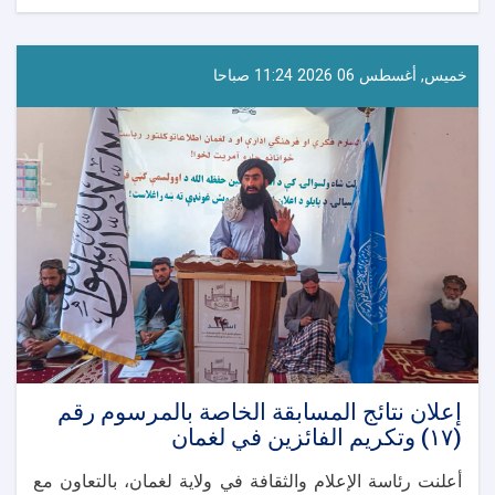
استعدادات
متواصلة
في
مختلف
خميس, أغسطس 06 2026 11:24 صباحا
الولايات
لإحياء
يوم
استقلال
أفغانستان
إعلان نتائج المسابقة الخاصة بالمرسوم رقم
(١٧) وتكريم الفائزين في لغمان
أعلنت رئاسة الإعلام والثقافة في ولاية لغمان، بالتعاون مع