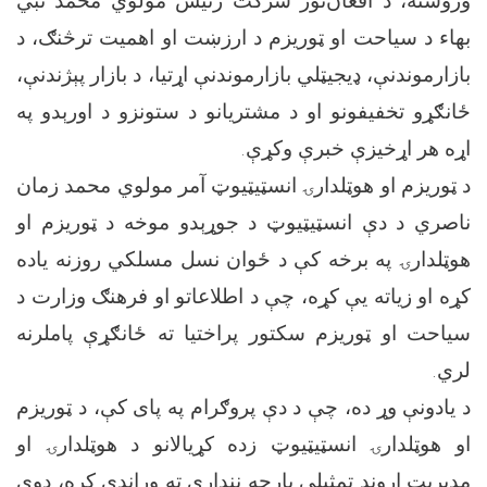
وروسته، د افغان‌تور شرکت رئیس مولوي محمد نبي
بهاء د سیاحت او ټوریزم د ارزښت او اهمیت ترڅنګ، د
بازارموندنې، ډیجیټلي بازارموندنې اړتیا، د بازار پېژندنې،
ځانګړو تخفیفونو او د مشتریانو د ستونزو د اورېدو په
اړه هر اړخیزې خبرې وکړې.
د ټوریزم او هوټلدارۍ انسټیټیوټ آمر مولوي محمد زمان
ناصري د دې انسټیټیوټ د جوړېدو موخه د ټوریزم او
هوټلدارۍ په برخه کې د ځوان نسل مسلکي روزنه یاده
کړه او زیاته یې کړه، چې د اطلاعاتو او فرهنګ وزارت د
سیاحت او ټوریزم سکتور پراختیا ته ځانګړې پاملرنه
لري.
د یادونې وړ ده، چې د دې پروګرام په پای کې، د ټوریزم
او هوټلدارۍ انسټیټیوټ زده کړیالانو د هوټلدارۍ او
مدیریت اړوند تمثیلي پارچه نندارې ته وړاندې کړه، دوی