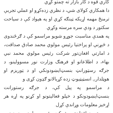
کاري قوه د کار بازار ته چمتو کړي.
دا همکاري کولای شي، د نظري زده‌کړو او عملي تجربې
ترمنځ مهمه اړیکه ټینګه کړي او په هېواد کې د سیاحت
سکتور د ودې سره مرسته وکړي.
په همدې مناسبت جوړو شویو مراسمو کې د ګرځندوی
د څېړنې او پراختیا رئیس مولوي محمد صادق صداقت،
د امارتي افغان‌تور شرکت رئیس مولوي محمد نبي
بهاء، د اطلاعاتو او فرهنګ وزارت نور مسوولینو، د
جرګه رسټورانټ بنسټ‌ايښودونکي او د ټوریزم او
هوټلدارۍ انسټیټیوټ زده کړیالانو ګډون کړی و.
د مراسمو په پیل کې، د جرګه رستورانت
بنسټ‌ايښودونکو د خپلو فعالیتونو او کړنو په اړه هر
اړخیز معلومات وړاندې کړل.