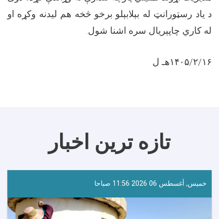
د یاد رسټورانټ له بېلابېلو برخو څخه هم لیدنه وکړه او
له کاري چاپېریال سره اشنا شول.
۱۴۰۵/۲/۱۶هـ ل
تازه ترین اخبار
خميس, أغسطس 06 2026 11:56 صباحا