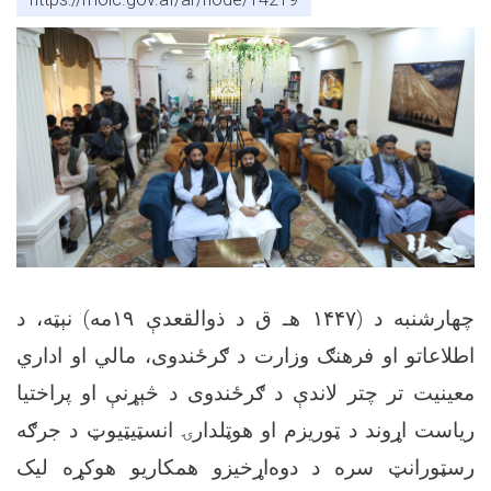
چهارشنبه د (۱۴۴۷ هـ ق د ذوالقعدې ۱۹مه) نېټه، د
اطلاعاتو او فرهنګ وزارت د ګرځندوی، مالي او اداري
معینیت تر چتر لاندې د ګرځندوی د څېړنې او پراختیا
ریاست اړوند د ټوریزم او هوټلدارۍ انسټیټیوټ د جرګه
رسټورانټ سره د دوه‌اړخیزو همکاریو هوکړه لیک