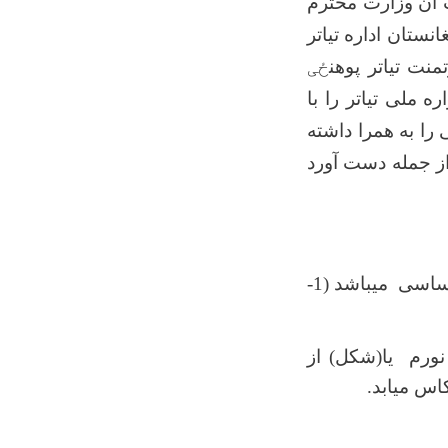
 آن وزارت محترم
انستان اداره تیاتر
نت تیاتر پوهن
ځی
 ملی تیاتر را با
را به همرا داشته
تر از جمله دست آورد
تیاتر در لغت به معنی دیدن ویا تماشاکردن را گوینده که دارای 4 عنصر مهم واساسی میباشد (1-
نورم یا(شکل) از
اس میابد.