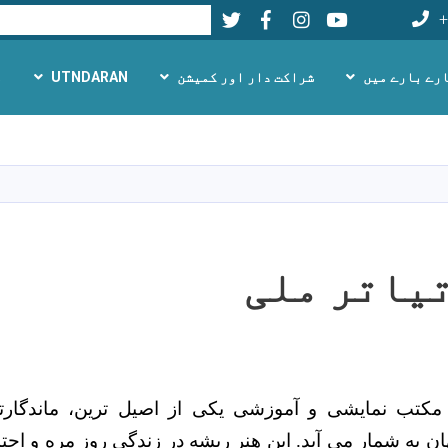
Twitter
Facebook
LinkedIn
Youtube
تلاش
+
رے بارے میں
شراکت دار اور کمیشن
UTNDARAN
م
Skip
to
main
content
یاتر ملی
مکتب نمایشی و آموزشی یکی از اصیل ترین، ماندگارتری
ن به شمار می آید. این هنر ریشه در زندگی روز مره و اجتما