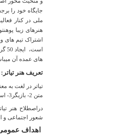
و منحیث محور اصل
جایگاه خود را برج
ملی در کنار فعال
هنرهای زیبا پوهنت
اشتراک تیم های ول
است،
های عمده آن میباش
تعریف هنر تیاتر:
متن 2- بازیگر3- استیژ 4- تماشاگر) .
دراصطلاح هنر تیا
شعور اجتماعی و ان
اهداف عمومی 