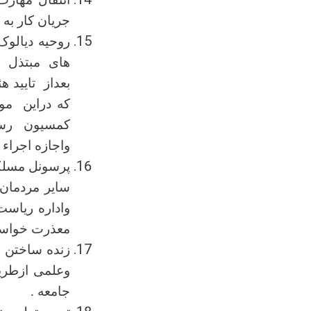
جریان کار به 
روحیه دیالو
های مبتذل وخ
بعداز تایید 
که دراین مو
کمسیون رسان
واجازه اجراﺀ
پرسونل مسلکی
سایر مردمان 
واداره ریاست
معذرت خواسته
زنده ساختن ن
وعلمی ازطریق
جامعه .