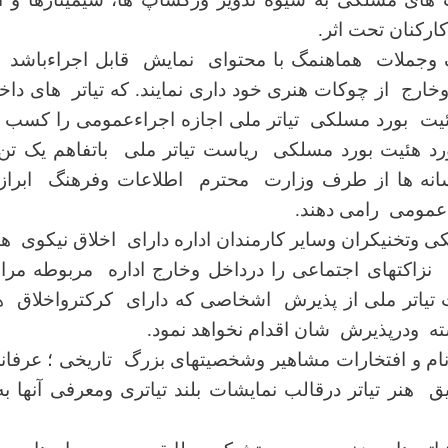
کارکنان تحت اثر.
ک وجملات هماهنمگ با محتوای نمایش قابل اجراﺀباشد و
ارج از چوکات هنری خود داری نمایند. که تیاتر های دا
هئیت بورد مسلکی تیاتر ملی اجازه اجراﺀعمومی را کسب 
رد هئیت بورد مسلکی ریاست تیاتر ملی باتفاهم یک تن
ه ها از طرف وزارت محترم اطلاعات وفرهنگ ابراز
 عمومی رامی دهند.
 وتخنیکران وسایر کارمندان اداره دارای اخلاق نیکوی هنر
نزاکتهای اجتماعی را درداخل وخارج اداره مربوطه مر
 تیاتر ملی از پذیرش اشخاصی که دارای کرکترواخلاق 
 ودرپذیرش شان اقدام نخواهد نمود.
ام و افتخارات مشاهیر وشخصیتهای بزرگ تاریخی
؛
عرفان
 هنر تیاتر درقالب نمایشات بلند تیاتری ومعرفی آنها ب