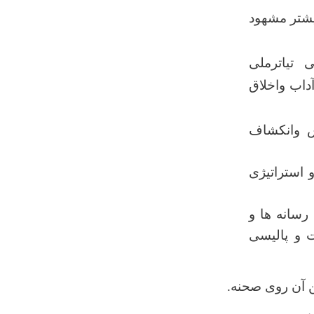
یشتر مشهود
 تیاترملی
ط اساسی ومهم بوده ٬ باید تمام نمایشنامه ها طبق روحیه مردم ٬آداب واخلاق
ش وانکشاف
 استراتیژی
رسانه ها و
 و پالیسی
ن آن روی صحنه.