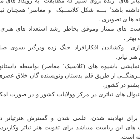
تیاتر های زنده بروی ستیژ که مطابقت به رویداد های م
وفــرهنگــی داشته باشد٬ بـــه شکل 
 ها ی تصویری .
یست های ممتاز وموفق بخاطر رشد استعداد های هنر
بهتر .
 وکشاندن افکارافراد جنگ زده ودرگیر بسوی صلح 
نر تیاتر.
رشد ادبیات نمایشی باشیوه های (کلاسیک٬ معاصر) بوا
ـرهنگــی از طریق قلم بدستان ونویسنده گان خلاق عصر
 پشتو در کشور.
وال های تیاتری در مرکز وولایات کشور و در صورت ام
برای
نهادینه شدن، علمی شدن و گسترش هنرتیاتر د
های این ریاست میباشد برای تقویت هنر تیاتر وکاربرده
ه است.