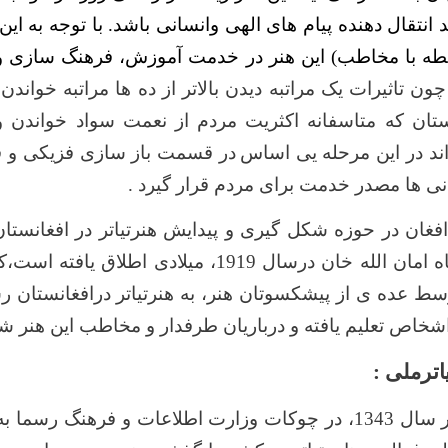
د انتقال دهنده پیام های الهی وانسانی باشد. با توجه به 
ه با مخاطب) این هنر در خدمت آموزش، فرهنگ سازی و 
چون تاثیرات یک مراتبه دیدن بالاتر از ده ها مراتبه خواندن 
نستان که متاسفانه اکثریت مردم از نعمت سواد خواندن و
واند در این مرحله یی اساس
در قسمت باز سازی ف
ز
یکی و ف
نی ها
مصدر خدمت برای مردم قرار گیرد .
فغان در حوزه شکل گیری و پیدایش هنرتیاتر در افغان
بیشتر به زمان شاه امان الله خان درسال 1919، میلادی ا
وسط عده ی از پیشکسوتان هنر، به هنرتیاتر درافغانستان ر
اشخاص تعلیم یافته و درباریان طرفدار و مخاطب این هنر شد
ترملی :
ریاست تیاترملی در سال 1343، در چوکات وزارت اطلاعات و فرهنگ ر