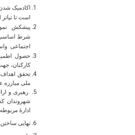
اکادمیک شدن 
است تا تیاتر
پیشکش نمودن
اجتماعی واسلامی
حصول اطمینا
کارکنان، جهت
تحقق اهداف و
ملی مبارزه ع
رهبری و ارائ
شهروندان کش
ادارۀ مربوطه؛
نهایی ساختن 