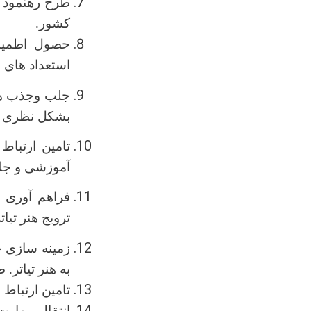
طرح رهنمود ه
کشور.
حصول اطمینا
استعداد های 
بشکل نظری وع
تامین ارتبا
آموزشی و ج
فراهم آوری ت
ترویج هنر تیا
زمینه سازی ج
به هنر تیاتر.
طر
تامین ارتباط 
انتقال مهار