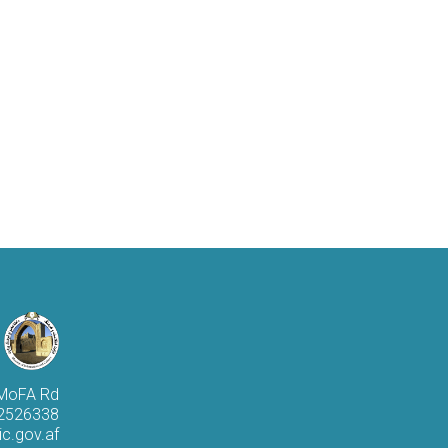
 MoFA Rd
 2526338
c.gov.af