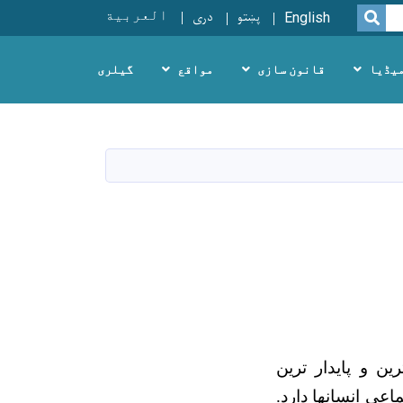
پښتو
دری
العربية
SEARCH
English
یڈیا
قانون سازی
مواقع
گیلری
ن و پایدار ترین
عی انسانها دارد.