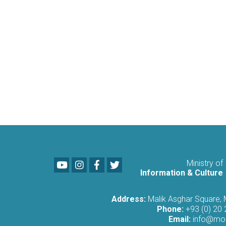
Youtube
LinkedIn
Facebook
Twitter
Ministry of
Information & Culture
Address:
Malik Asghar Square,
Phone:
+93 (0) 20
Email:
info@moi