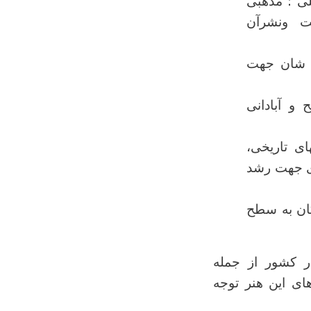
لی ؛ مذهبی
کلاســیک و معاصر٬ همچنان ثبت ونشرآن
ی شان جهت
و آبادانی
سطه داستانهای تاریخی،
ی جهت رشد
کان به سطح
ر کشور از جمله
ای این هنر توجه