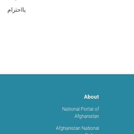
بااحترام
About
National Portal of
Afghanistan
Afghanistan National