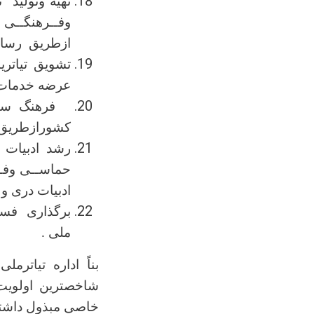
تهیه وتولید 
ازطریق رسانه
تشویق تیاتر
عرضه خدمات 
فرهنگ سازی
کشورازطریق ه
حماســی وفـ
ادبیات دری و
برگذاری فستی
ملی .
بناً اداره تیاترملی
شاخصترین اولویت 
خاصی مبذول داشت