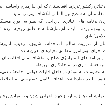
تیاتردرکشورعزیزما افغانستان که این نیازمبرم واساسی ب
 افغانستان به سطح بین المللی انکشاف وترقی نماید.
 برنامه های تیاتری درداخل که نظر یه بورد مسلکی
شر
٬طبق .
ن از مدیریت سالم، استخدام، تشویق، ترغیب، آموز
 اجرای بهتر امور مطابق معیارهای تعیین شده.
 برنامه های استراتیژی صلح و انکشاف ملی افغانستان و
لیه فساد اداری در ساحۀ کاری مربوطه؛
ه معلومات به موقع در داخل ادارات دولتی، جامعۀ مدنی، 
ور، با در نظرداشت اهداف قانون دسترسی به اطلاعات
نمایشنامه ها ( سناریو) جهت اجرایی شدن و به نمایش رفت