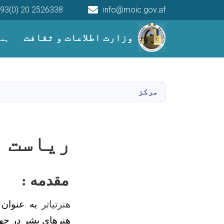
93(0) 20 2526338
info@moic.gov.af
Main navigation
وزارت اطلاعات و ثقافت
ہما
مرکز
ریاست ت
مقدمه :
هنرتیاتر
به عنوان 
هنرهای بشر در جها