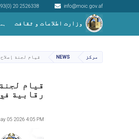
93(0) 20 2526338
info@moic.gov.af
Main navigation
وزارت اطلاعات و ثقافت
ہما
مرکز
NEWS
قيام لجنة إصلاح 
قيام لجنة 
رقابية في
May 05 2026 4:05 PM