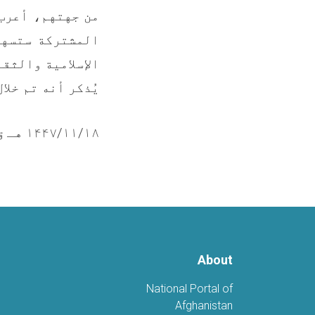
من جهتهم، أعرب
المشتركة ستسهم
الإسلامية والثقا
يُذكر أنه تم خلال هذه الجولة تفقد (٩
۱۴۴۷/۱۱/۱۸ هـ ق
About
National Portal of
Afghanistan