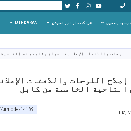
Twitter
Facebook
LinkedIn
Youtube
تلاش
+
رے بارے میں
شراکت دار اور کمیشن
UTNDARAN
م
Skip
to
main
اللوحات واللافتات الإعلانية بجولة رقابية في الناحية
content
إصلاح اللوحات واللافتات الإعلان
 الناحية الخامسة من كابل
af/ur/node/14189
Tue, 