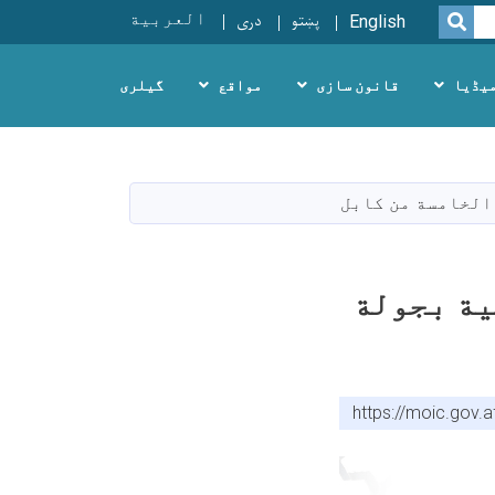
پښتو
دری
العربية
SEARCH
English
یڈیا
قانون سازی
مواقع
گیلری
 الخامسة من كابل
ية بجولة
https://moic.gov.