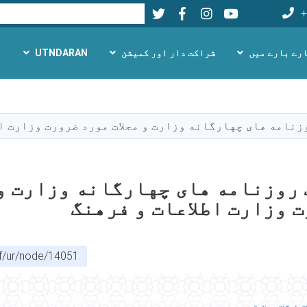
Twitter
Facebook
LinkedIn
Youtube
تلاش
+
رے بارے میں
شراکت دار اور کمیشن
UTNDARAN
م
Skip
to
main
زنامه های چهارگانه وزارت و مجلات مورد ضرورت وزارت اط
content
روزنامه های چهارگانه وزارت و 
 وزارت اطلاعات و فرهنگ
af/ur/node/14051