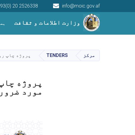
93(0) 20 2526338
info@moic.gov.af
Main navigation
وزارت اطلاعات و ثقافت
ہما
مرکز
TENDERS
پروژه چاپ رو
پروژه چاپ 
مورد ضرورت