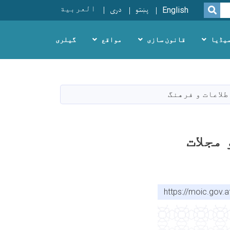
پښتو
دری
العربية
SEARCH
English
یڈیا
قانون سازی
مواقع
گیلری
لاعات و فرهنگ
مجلات
https://moic.gov.