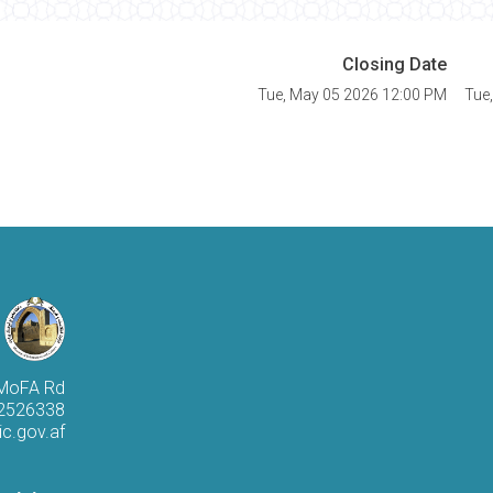
Closing Date
Tue, May 05 2026 12:00 PM
Tue
 MoFA Rd
 2526338
c.gov.af