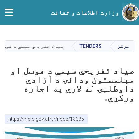
وزارت اطلاعات و ثقافت
Skip
to
main
مرکز
TENDERS
صیاد تفریحي سيمې د هوټل 
content
صیاد تفریحي سيمې د هوټل او
مېلمستون ودانۍ د آزادې
داوطلبۍ له لارې په اجاره
ورکړي.
https://moic.gov.af/ur/node/13335