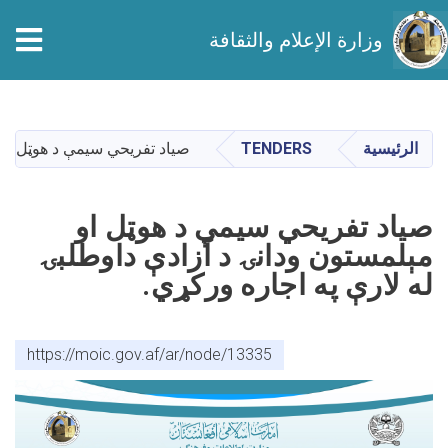
وزارة الإعلام والثقافة
تجاوز
إلى
المحتوى
الرئيسية
TENDERS
صیاد تفریحي سيمې د هوټل او م
الرئيسي
صیاد تفریحي سيمې د هوټل او
مېلمستون ودانۍ د آزادې داوطلبۍ
له لارې په اجاره ورکړي.
https://moic.gov.af/ar/node/13335