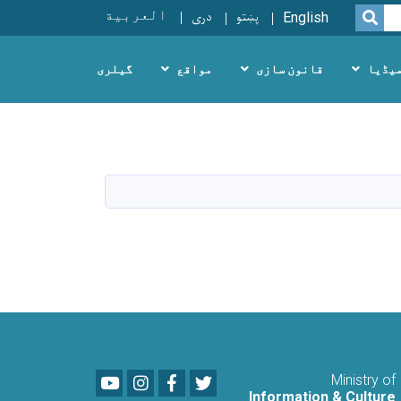
پښتو
دری
العربية
SEARCH
English
یڈیا
قانون سازی
مواقع
گیلری
Youtube
LinkedIn
Facebook
Twitter
Ministry of
Information & Culture