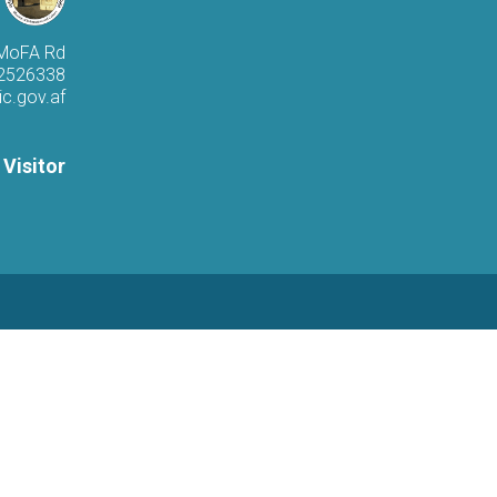
 MoFA Rd
 2526338
c.gov.af
 Visitor