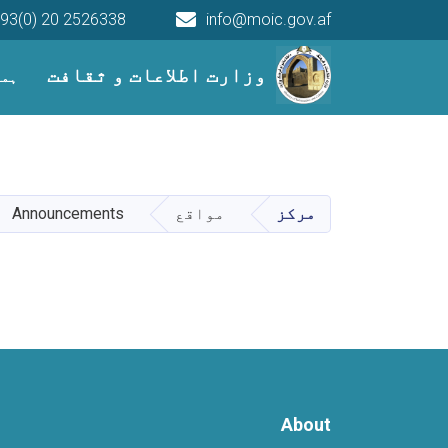
93(0) 20 2526338
info@moic.gov.af
Main navigation
وزارت اطلاعات و ثقافت
ہما
مرکز
مواقع
Announcements
About