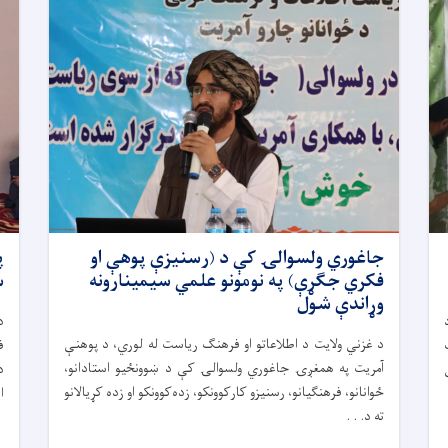
جاغوري ولسوالۍ کې د (رسنیزې پوهې او
فکري جګړې) په نومونو علمي سیمینارونه
س
وړاندې شول
د
د غزني ولایت د اطلاعاتو او فرهنګ ریاست له لوري، د پوهنې
ف
آمریت په همغږۍ جاغوري ولسوالۍ کې د ښوونځیو استادانو،
ځوانانو، فرهنګیانو، رسنیزو کارکوونکو، زده‌کوونکو او زده کړیالانو
ا
ته د. . .