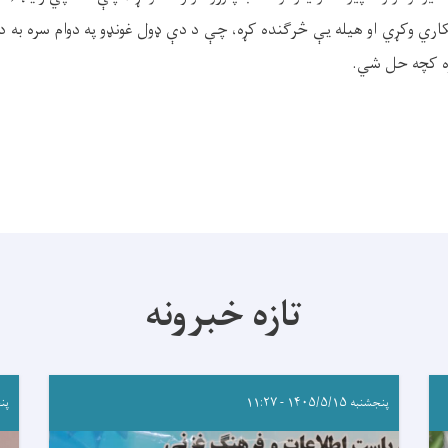
کاري وکړي او هیله یې څرګنده کړه، چې د دې ډول غونډو په دوام سره به د
ه کچه حل شي.
تازه خبرونه
پنجشنبه ۱۴۰۵/۵/۱۵ - ۱۱:۲۷
پنجشنب