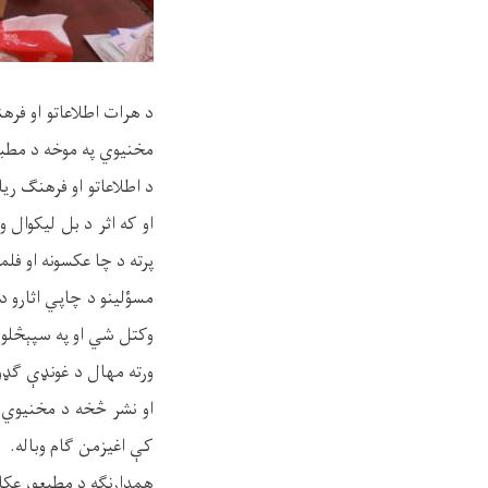
د هرات اطلاعاتو او فره
مخنیوي په موخه د مطبعو
د اطلاعاتو او فرهنګ ر
او که اثر د بل لیکوال
پرته د چا عکسونه او فلم
مسؤلینو د چاپي اثارو د 
وکتل شي او په سپېڅلو م
ورته مهال د غونډې ګډو
او نشر څخه د مخنیوي، هن
کې اغیزمن ګام وباله.
همدارنګه د مطبعو، عکاسي