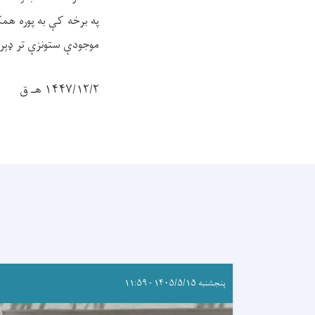
په برخه کې به پوره هم
موجودې ستونزې تر ډېر
۱۴۴۷/۱۲/۲ هـ ق
پنجشنبه ۱۴۰۵/۵/۱۵ - ۱۱:۵۹