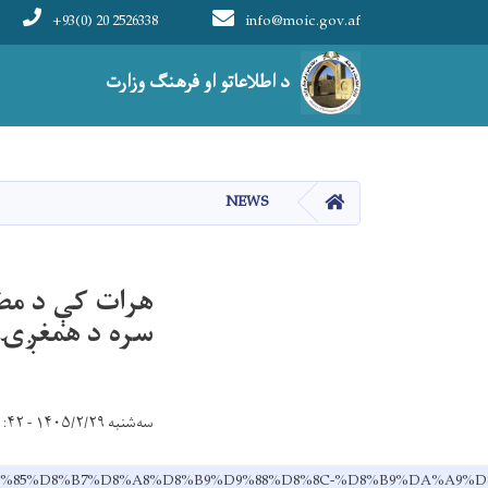
+93(0) 20 2526338
info@moic.gov.af
Main navigation
د اطلاعاتو او فرهنګ وزارت
HOME
NEWS
هرات کې د مطبع
سره د همغږۍ 
سه‌شنبه ۱۴۰۵/۲/۲۹ - ۱۱:۴۲
%AF-%D9%85%D8%B7%D8%A8%D8%B9%D9%88%D8%8C-%D8%B9%DA