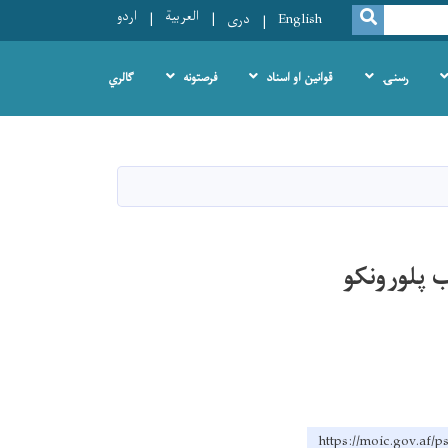
العربية
اردو
SEARCH
English
دری
رسنۍ
قوانین او اسناد
فرصتونه
ګالري
 پلورونکو
https://moic.g