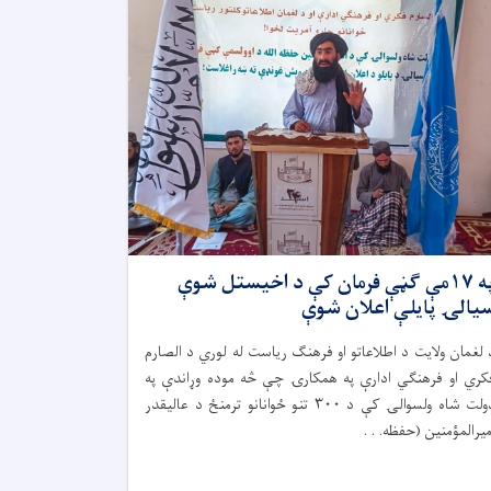
په ۱۷مې ګڼې فرمان کې د اخیستل شوې
یالۍ پایلې اعلان شوې
 لغمان ولایت د اطلاعاتو او فرهنګ ریاست له لوري د الصارم
کري او فرهنګي ادارې په همکارۍ چې څه موده وړاندې په
دولت شاه ولسوالۍ کې د ۳۰۰ تنو ځوانانو ترمنځ د عالیقدر
میرالمؤمنین (حفظه. . .