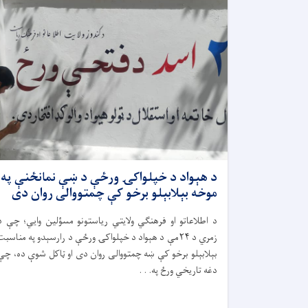
د هېواد د خپلواکۍ ورځې د ښې نمانځنې په
موخه بېلابېلو برخو کې چمتووالی روان دی
د اطلاعاتو او فرهنګي ولایتي ریاستونو مسؤلین وایي؛ چې د
زمري د ۲۴مې د هېواد د خپلواکۍ ورځې د رارسېدو په مناسبت
بېلابېلو برخو کې ښه چمتووالی روان دی او ټاکل شوې ده، چې
دغه تاریخي ورځ په. . .