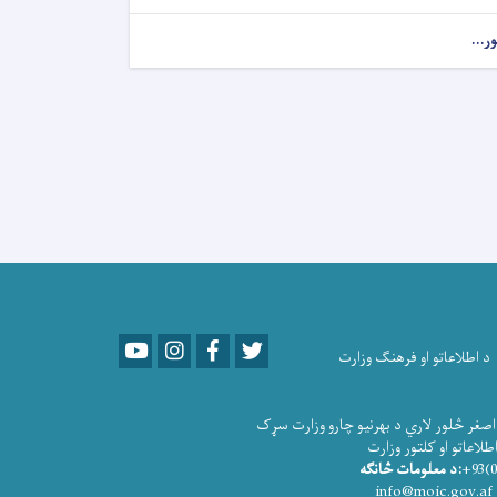
ور...
Youtube
LinkedIn
Facebook
Twitter
د اطلاعاتو او فرهنګ وزارت
صغر څلور لاري د بهرنیو چارو وزارت سړک
و او کلتور وزارت
:د معلومات څانګه
info@moic.gov.af