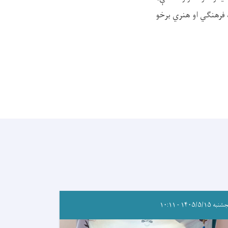
 فرهنګي او هنري برخو
ه ۱۴۰۵/۵/۱۵ - ۱۰:۱۱