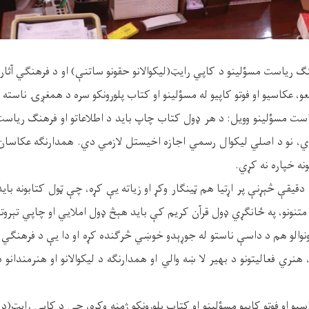
نګ ریاست مسؤلینو د کاپي رایټ(لیکوالانو حقونو ساتنې) او د فرهنګي آثارو 
، عکاسيو او فوتو کاپيو له مسؤلینو او کتاب پلورونکو سره د همغږۍ ناسته و
یاست مسؤلینو وويل: د هر ډول کتاب چاپ باید د اطلاعاتو او فرهنګ ریا
 وي، نو د اصلي لیکوال رسمي اجازه اخیستل لازمي دي. همدارنګه عکاسان 
ونه خپاره نه کړي.
دقیقې څېړنې پر اړتیا هم ټینګار وکړ او زیاته یې کړه، چې ټول کتابونه باید د
تنونو، په ځانګړي ډول قرآن کریم کې باید هېڅ ډول املایي او چاپي تېروتن
نوالو هم د داسې ناستو له جوړېدو خوښي څرګنده کړه او دا یې د فرهنګي ا
ري فعالیتونو د بهیر لا ښه والي او همدارنګه د لیکوالانو او هنرمندانو د
و او فوتو کاپيو مسؤلینو او کتاب پلورونکو ژمنه وکړه، چې د کاپي رایټ(د 