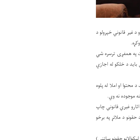
د غیر قانوني خپرولو د
کړه.
ست په همغږۍ ترسره شي
باید د خلکو له اجازې
 محتوا او املا له پلوه
ه موجوده نه وي.
ثارو غیري قانوني چاپ
 حقونو د ملاتړ په برخو
لیکوالانو حقونو ساتنې)