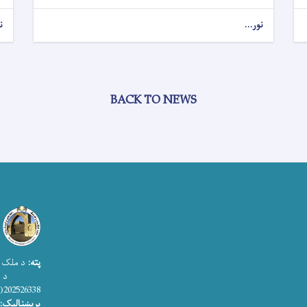
نور...
ن
BACK TO NEWS
پته:
د ملک ا
د اطلاعات
202526338(0)93+
بریښنالیک: