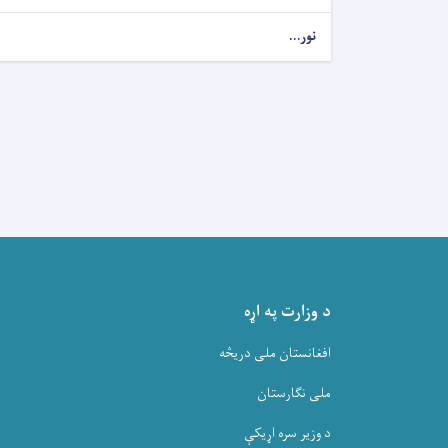
نور...
د وزارت په اړه
افغانستان ملی دریڅه
ملی نگارستان
د وزیر سره اړیکې