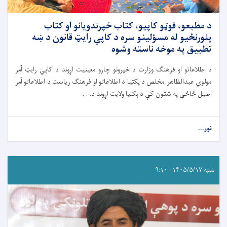
د مطبعو، فوټو کاپيو، کتاب خپرندویانو او کتاب
پلورنځیو له مسؤلینو سره د کاپي رايټ قانون د ښه
تطبیق په موخه ناسته وشوه
د اطلاعاتو او فرهنګ وزارت د خپرونو چارو معینیت اړوند د کاپي رايټ آمر
مولوي عبدالظاهر مخلص د پکتیا د اطلاعاتو او فرهنګ ریاست د اطلاعاتو آمر
اصیل ځاځي په شتون کې د پکتیا ولایت اړوند د. . .
نور...
شنبه ۱۴۰۵/۵/۱۷ - ۹:۱۰