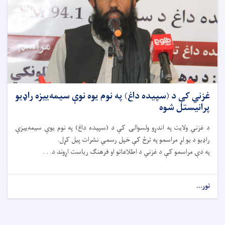
غزني کې د (سپیده داغ) په نوم یوه نوې سیمه‌ییزه راډیو
پرانیستل شوه
د غزني ولایت په اندړو ولسوالۍ کې د (سپیده داغ) په نوم یوې سیمه‌ییزې
راډیو د یو لړ مراسمو په ترڅ کې خپل رسمي نشرات پیل کړل.
په دې مراسمو کې د غزني د اطلاعاتو او فرهنګ ریاست اړوند د. . .
نور...