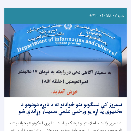
شنبه ۱۴۰۵/۵/۱۷ - ۹:۴۶
نیمروز کې لسګونو تنو ځوانانو ته د ناوړه دودونو د
مخنیوي په اړه یو ورځنی علمي سمینار وړاندې شو
د نیمروز ولایت د اطلاعاتو او فرهنگ ریاست له لوري لسګونو تنو ځوانانو ته د
ناوړه دودونو مخنیوي په اړه د عامه پوهاوي يو ورځنی روزنیز سیمینار وړاندې