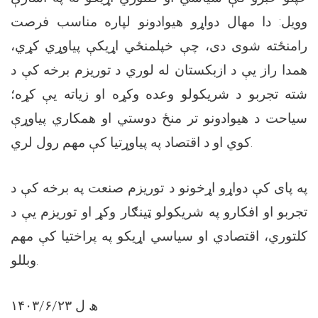
وويل: دا مهال دواړو هيوادونو لپاره مناسب فرصت
رامنځته شوی دی، چې خپلمنځي اړيکې پياوړي کړي،
همدا راز يې د ازبکستان له لوري د توريزم برخه کې د
شته تجربو د شریکولو وعده وکړه او زياته يې کړه؛
سياحت د هيوادونو تر منځ دوستي او همکاري پیاوړې
کوي او د اقتصاد په پياوړتيا کې مهم رول لري.
په پای کې دواړو اړخونو د توريزم صنعت په برخه کې د
تجربو او افکارو په شریکولو ټينګار وکړ او توريزم يې د
کلتوري، اقتصادي او سياسي اړيکو په پراختيا کې مهم
وبللو.
۱۴۰۳/۶/۲۳ ھ ل