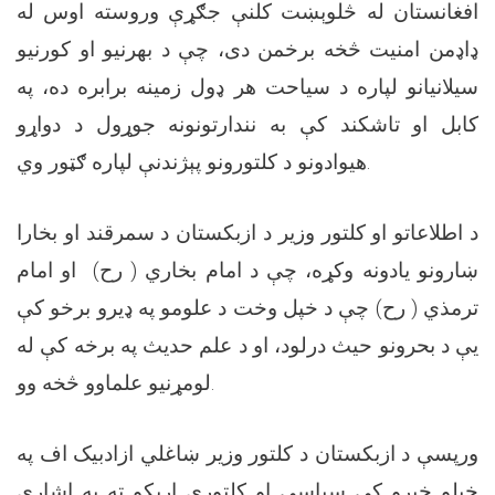
افغانستان له څلوېښت کلنې جګړې وروسته اوس له
ډاډمن امنيت څخه برخمن دی، چې د بهرنيو او کورنيو
سيلانيانو لپاره د سياحت هر ډول زمينه برابره ده، په
کابل او تاشکند کې به نندارتونونه جوړول د دواړو
هيوادونو د کلتورونو پېژندنې لپاره ګټور وي.
د اطلاعاتو او کلتور وزير د ازبکستان د سمرقند او بخارا
ښارونو يادونه وکړه، چې د امام بخاري ( رح) او امام
ترمذي ( رح) چې د خپل وخت د علومو په ډيرو برخو کې
يې د بحرونو حیث درلود، او د علم حدیث په برخه کې له
لومړنيو علماوو څخه وو.
ورپسې د ازبکستان د کلتور وزير ښاغلي ازادبیک اف په
خپلو خبرو کې سياسي او کلتوري اړيکو ته په اشارې