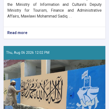
the Ministry of Information and Culture’s Deputy
Ministry for Tourism, Finance and Administrative
Affairs, Mawlawi Mohammad Sadiq. . .
Read more
about
Director
of
Tourism
Research
Thu, Aug 06 2026 12:02 PM
and
Development
Visits
Kunar
to
Assess
Tourism
Potential