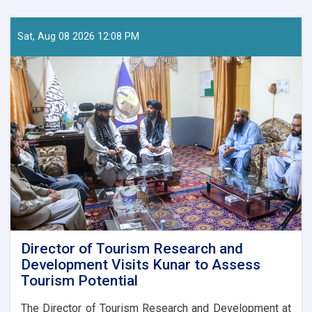
Minister
of
Information
Sat, Aug 08 2026 12:08 PM
and
Culture
Meets
with
Uzbek
Ambassador
Director of Tourism Research and
Development Visits Kunar to Assess
Tourism Potential
The Director of Tourism Research and Development at