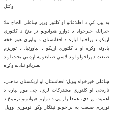
وکتل.
په پيل کې د اطلاعاتو او کلتور وزير ښاغلي الحاج ملا
خیرالله خیرخواه د دواړو هيوادونو تر منځ د کلتوري
اړيکو د پراختيا لپاره د افغانستان د پياوړي هوډ څخه
يادونه وکړه او د کلتوري اړيکو د پياوړتيا، د توريزم
صنعت د پراخولو او د لاسي صنایعو په اړه يې بحث او د
نظرياتو تبادله وکړه.
ښاغلي خيرخواه وويل: افغانستان او ازبکستان مذهبي،
تاريخي او کلتوري مشترکات لري، چې موږ لپاره د
اهميت وړ دي، همدا راز يې د دواړو هيوادونو ترمينځ د
توريزم صنعت په پراخولو ټينګار وکړ. نوموړي وويل: