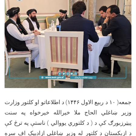
جمعه( ۱۰ د ربيع الاول ۱۴۴۶) د اطلاعاتو او کلتور وزارت
وزير ښاغلي الحاج ملا خیرالله خیرخواه په سنت
پیټرزبورګ کې د ( د کلتوري يووالي ) ناستې په ترڅ کې
د ازبکستان د کلتور له وزير ښاغلي ازادبیک اف سره