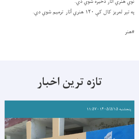
نوي هنري آثار ذخیره شوي دي.
په تېر لمریز کال کې ۱۲۰ هنري آثار ترمیم شوي دي.
#هنر
تازه ترین اخبار
پنجشنبه ۱۴۰۵/۵/۱۵ - ۱۱:۵۷