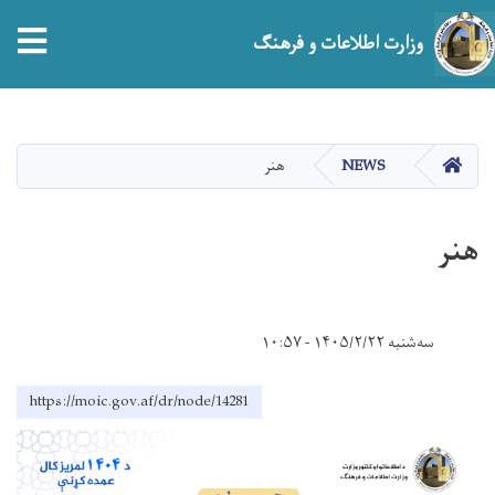
tion
وزارت اطلاعات و فرهنگ
Skip
to
main
صفحه اصلی
NEWS
هنر
content
هنر
سه‌شنبه ۱۴۰۵/۲/۲۲ - ۱۰:۵۷
https://moic.gov.af/dr/node/14281