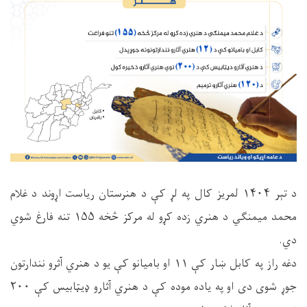
د تېر ۱۴۰۴ لمریز کال په لړ کې د هنرستان ریاست اړوند د غلام
محمد میمنګي د هنري زده کړو له مرکز څخه ۱۵۵ تنه فارغ شوي
دي.
دغه راز په کابل ښار کې ۱۱ او بامیانو کې یو د هنري آثرو نندارتون
جوړ شوی دی او په یاده موده کې د هنري آثارو ډیټابیس کې ۲۰۰