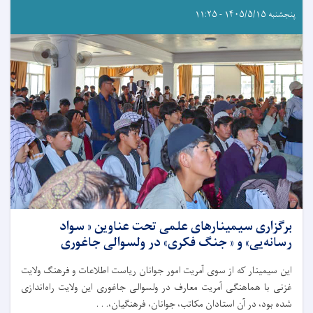
پنجشنبه ۱۴۰۵/۵/۱۵ - ۱۱:۲۵
برگزاری سیمینار‌های علمی تحت عناوین « سواد
رسانه‌یی» و « جنگ فکری» در ولسوالی جاغوری
این سیمینار که از سوی آمریت امور جوانان ریاست اطلاعات و فرهنگ ولایت
غزنی با هماهنگی آمریت معارف در ولسوالی جاغوری این ولایت راه‌اندازی
شده بود، در آن استادان مکاتب، جوانان، فرهنگیان،. . .