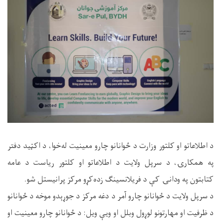
د اطلاعاتو او کلتور وزارت د ځوانانو چارو معینیت له‌خوا، د اکټید دفتر
په همکارۍ، د سرپل ولایت د اطلاعاتو او کلتور ریاست د عامه
کتابتون په ودانۍ کې د فريلانسینګ زده‌کړو مرکز پرانیستل شو.
د سرپل ولایت د ځوانانو چارو آمر د دغه مرکز د جوړېدو موخه د ځوانانو
د ظرفیت او مهارتونو لوړول وبلل او ویې‌ ویل: د ځوانانو چارو معینیت او