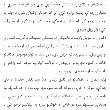
د اطلاعاتو او کلتور ریاست تل هڅه کوي، چې ځوانانو ته د عصري او
معياري زده‌کړو زمینه برابره کړي، تر څو ځوانان وکولای شي، د ژوند په
بېلابېلو برخو کې له معاصرو زده‌کړو څخه ګټه پورته کړي او په ټولنه
کې مؤثر رول ولوبوي.
دغه راز د سرپل ولایت د تخنیکي او مسلکي تعلیماتو د آمریت استازي
مولوي عبدالرقیب، د علم زده‌کړه د ټولنې له اساسي اړتیاوو څخه وبلله
او ویې‌ ویل: د علم زده‌کړه فرض دی، موږ باید له ټولو موجودو امکاناتو
څخه د ګټورو مهارتونو او پوهې د ترلاسه کولو په موخه ګټه واخلو او
راتلونکو نسلونو ته هم علم ورسوو.
ورته مهال د اطلاعاتو او کلتور رئیس ملا عبدالغفار حقنما د دې
زده‌کړیز مرکز د جوړېدو موخه له معاصرو مهارتونو سره د ځوانانو بلدتیا
یاده کړه او ویې ‌ویل: د اطلاعاتو او کلتور ریاست هڅه کوي، چې له
همکارو بنسټونو سره یو ځای، د ځوانانو لپاره په بېلابېلو برخو کې د