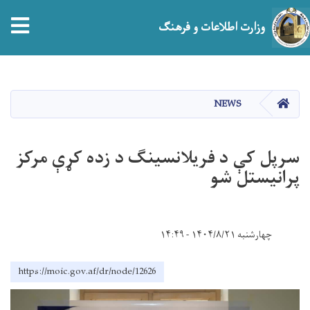
tion
وزارت اطلاعات و فرهنگ
Skip
to
main
صفحه اصلی
NEWS
content
سرپل کې د فريلانسینګ د زده کړې مرکز
پرانیستل شو
چهارشنبه ۱۴۰۴/۸/۲۱ - ۱۴:۴۹
https://moic.gov.af/dr/node/12626