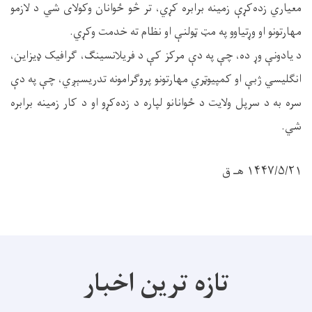
معياري زده‌کړې زمینه برابره کړي، تر څو ځوانان وکولای شي د لازمو
مهارتونو او وړتیاوو په مټ ټولنې او نظام ته خدمت وکړي.
د یادونې وړ ده، چې په دې مرکز کې د فريلانسینګ، ګرافیک ډیزاین،
انګلیسي ژبې او کمپیوټري مهارتونو پروګرامونه تدریسېږي، چې په دې
سره به د سرپل ولایت د ځوانانو لپاره د زده‌کړو او د کار زمینه برابره
شي.
۱۴۴۷/۵/۲۱ هـ ق
تازه ترین اخبار