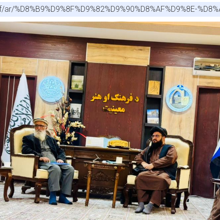
.gov.af/ar/%D8%B9%D9%8F%D9%82%D9%90%D8%AF%D9%