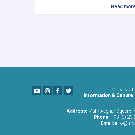
about
Read mor
استعدادات
متواصلة
في
مختلف
الولايات
لإحياء
يوم
استقلال
أفغانستان
Youtube
LinkedIn
Facebook
Twitter
Ministry of
Information & Culture
Address:
Malik Asghar Square,
Phone:
+93 (0) 20
Email:
info@moi