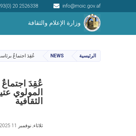
93(0) 20 2526338
info@moic.gov.af
Main navigation
وزارة الإعلام والثقافة
الرئيسية
NEWS
عُقِدَ اجتماعٌ برئ
عُقِدَ اجتماع
المولوي عتيق
الثقافية
ثلاثاء, نوفمبر 11 2025 9:27 صباحا