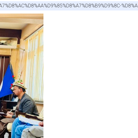
8E-%D8%A7%D8%AC%D8%AA%D9%85%D8%A7%D8%B9%D9%8C