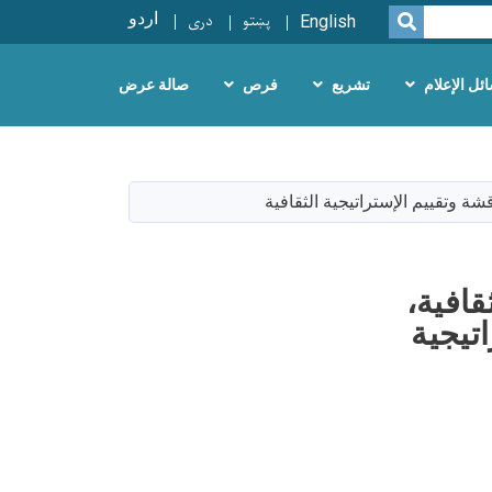
پښتو
دری
اردو
SEARCH
English
ئل الإعلام
تشريع
فرص
صالة عرض
قشة وتقييم الإستراتيجية الثقافية
قافية،
تيجية