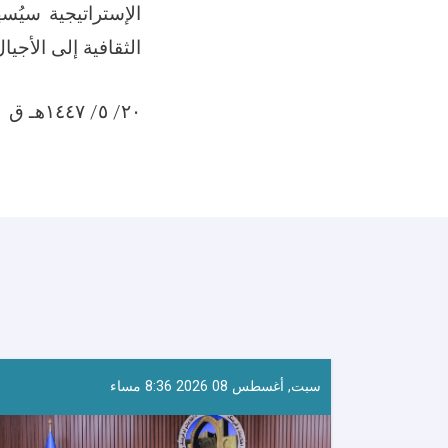
الإستراتيجية سيُسه
الثقافية إلى الأجيال
٢٠/ ٥/ ١٤٤٧هـ ق
سبت, أغسطس 08 2026 8:36 مساء