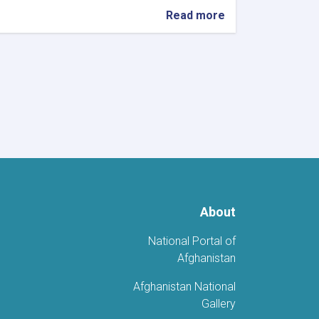
about
Read more
نائب
وزير
الإعلام
والثقافة
يبحث
مع
سفير
أوزبكستان
تعزيز
التعاون
الثقافي
والتاريخي
والسياحي
About
National Portal of
Afghanistan
Afghanistan National
Gallery