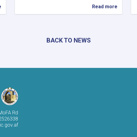
e
about
Read more
رئيس
البحوث
والتطوير
السياحي
يزور
BACK TO NEWS
ولاية
كونر
لبحث
تطوير
المناطق
السياحية
 MoFA Rd
 2526338
c.gov.af