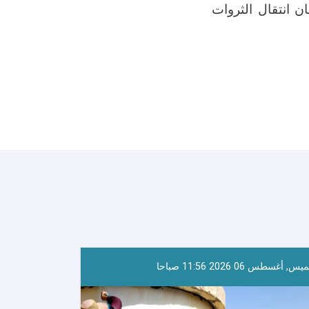
ان انتقال الثروات
س, أغسطس 06 2026 11:56 صباحا