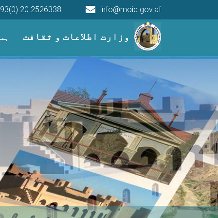
93(0) 20 2526338
info@moic.gov.af
Main navigation
وزارت اطلاعات و ثقافت
ہما