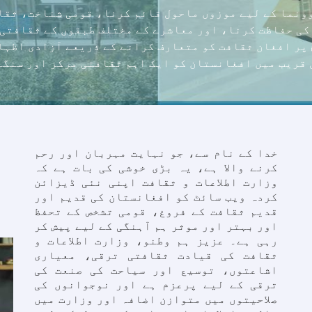
ونما کے لیے موزوں ماحول قائم کرنا، قومی شناخت، ثقا
کی حفاظت کرنا، اور معاشرے کے مختلف طبقوں کے ثقافتی
 پر افغان ثقافت کو متعارف کرانے کے ذریعے آزادی اظہار
قریب میں افغانستان کو ایک اہم ثقافتی مرکز اور سنگم 
خدا کے نام سے، جو نہایت مہربان اور رحم
کرنے والا ہے، یہ بڑی خوشی کی بات ہے کہ
وزارت اطلاعات و ثقافت اپنی نئی ڈیزائن
کردہ ویب سائٹ کو افغانستان کی قدیم اور
قدیم ثقافت کے فروغ، قومی تشخص کے تحفظ
اور بہتر اور موثر ہم آہنگی کے لیے پیش کر
رہی ہے۔ عزیز ہم وطنو، وزارت اطلاعات و
ثقافت کی قیادت ثقافتی ترقی، معیاری
اشاعتوں، توسیع اور سیاحت کی صنعت کی
ترقی کے لیے پرعزم ہے اور نوجوانوں کی
صلاحیتوں میں متوازن اضافہ اور وزارت میں