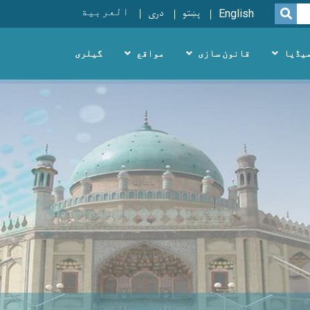
پښتو
دری
العربية
SEARCH
English
یڈیا
قانون سازی
مواقع
گیلری