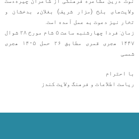
نوت: درین مشاعره فرهنگی از شاعران چیره‌دست
ولایت‌های بلخ (مزار شریف) بغلان، بدخشان و
تخار نیز دعوت به عمل آمده است.
زمان: فردا چهارشنبه ساعت ۵ شام مورخ ۲۸ شوال
۱۴۴۷ هجری قمری مطابق ۲۶ حمل ۱۴۰۵ هجری
شمسی
با احترام
ریاست اطلاعات و فرهنگ ولایت کندز