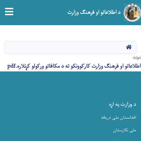
tion
د اطلاعاتو او فرهنګ وزارت
اصلي
منځپانګه
دانګل
HOME
دوتنه
اطلاعاتو او فرهنګ وزارت کارکوونکو ته د مکافاتو ورکولو کړنلاره.pdf
د وزارت په اړه
افغانستان ملی دریڅه
ملی نگارستان