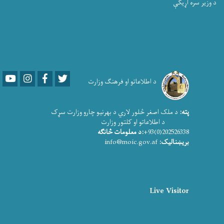
د وزیر سره اړیکې
Youtube
LinkedIn
Facebook
Twitter
د اطلاعاتو او فرهنګ وزارت
پته:
د ملک اصغر څلور لاري د بهرنیو چارو وزارت سړک
د اطلاعاتو او کلتور وزارت
202526338(0)93+
:د معلومات څانګه
بریښنالیک:
info@moic.gov.af
Live Visitor