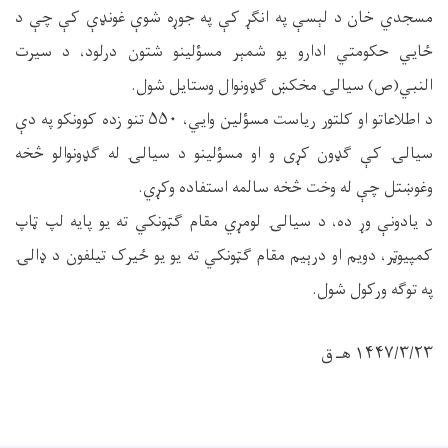
مسجدي خان د لېسې په انګړ کې په جوړه شوې غونډې کې چې د
ځايي حکومتي ادارو یو شمېر مسؤلینو شتون درلود، د سیرت
النبي(ص) سیالۍ مخکښ ګډونوال وستایل شول.
د اطلاعاتو او کلتور ریاست مسؤلین وايي، ۵۵۰ تنو زده کوونکو په دې
سیالۍ کې ګډون کړی و او مسؤلینو د سیالۍ له ګډونوالو څخه
وغوښتل چې له وخت څخه سالمه استفاده وکړي.
د یادونې وړ ده، د سیالۍ لومړي مقام ګټونکي ته یو پایه لپ ټاپ
کمپیوټر، دویم او درېیم مقام ګټونکي ته یو یو ځیرک تیلفون د ډالۍ
په توګه ورکول شول.
۱۴۴۷/۳/۲۳ هـ ق