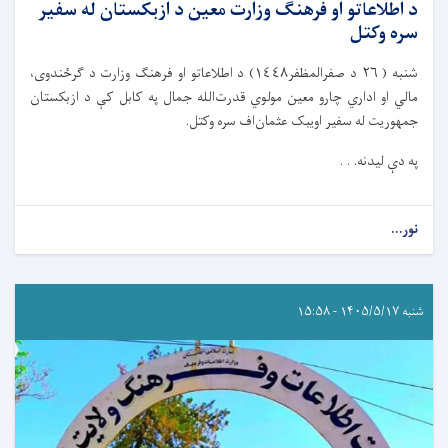
د اطلاعاتو او فرهنګ وزارت معین د ازبکستان له سفیر
سره وکتل
شنبه ( ٢٦ د صفرالمظفر١٤٤٨) د اطلاعاتو او فرهنګ وزارت د ګرځندوی،
مالي او اداري چارو معین مولوي قدرت‌الله جمال په کابل کې د ازبکستان
جمهوریت له سفیر اویبک عثمان‌اف سره وکتل.
په دې لیدنه. . .
نور...
شنبه ۱۴۰۵/۵/۱۷ - ۱۵:۵۸