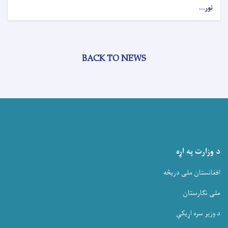
نور...
BACK TO NEWS
د وزارت په اړه
افغانستان ملی دریڅه
ملی نگارستان
د وزیر سره اړیکې