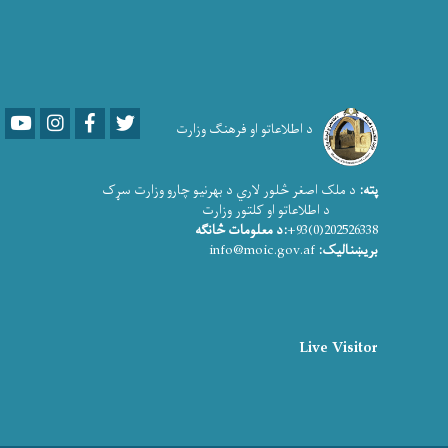
Youtube
LinkedIn
Facebook
Twitter
د اطلاعاتو او فرهنګ وزارت
پته:
د ملک اصغر څلور لاري د بهرنیو چارو وزارت سړک
د اطلاعاتو او کلتور وزارت
202526338(0)93+
:د معلومات څانګه
بریښنالیک:
info@moic.gov.af
Live Visitor