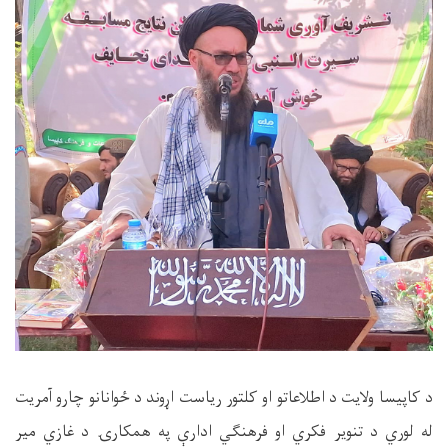
د کاپیسا ولایت د اطلاعاتو او کلتور ریاست اړوند د ځوانانو چارو آمریت
له لوري د تنویر فکري او فرهنګي ادارې په همکارۍ د غازي میر