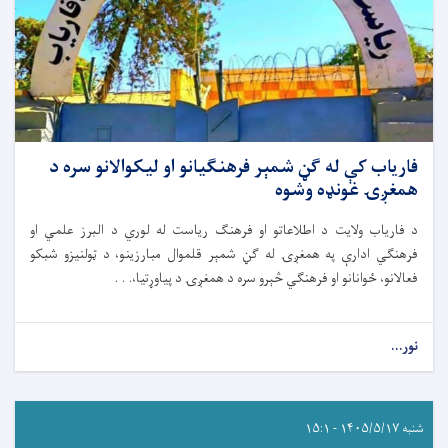
فاریاب کې له ګڼ شمېر فرهنګیانو او لیکوالانو سره د
همغږۍ غونډه وشوه
د فاریاب ولایت د اطلاعاتو او فرهنګ ریاست له لوري د البرز علمي او
فرهنګي ادارې په همغږۍ له ګڼ شمېر قلموال مبارزینو، د ټولنیزو شبکو
فعالانو، ځوانانو او فرهنګي څېرو سره د همغږۍ د پیاوړتیا،. . .
نور...
شنبه ۱۴۰۵/۵/۱۷ - ۱۵:۱