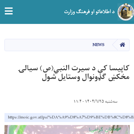
tion
د اطلاعاتو او فرهنګ وزارت
اصلي
منځپانګه
دانګل
HOME
NEWS
کاپیسا کې د سیرت النبي(ص) سیالۍ
مخکښ ګډونوال وستایل شول
سه‌شنبه ۱۴۰۴/۶/۲۵ - ۱۱:۴
https://moic.gov.af/ps/%DA%A9%D8%A7%D9%BE%DB%8