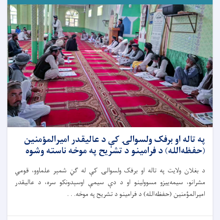
په تاله‌ او برفک ولسوالۍ کې د عالیقدر امیرالمؤمنین
(حفظه‌الله) د فرامینو د تشریح په موخه ناسته وشوه
د بغلان ولایت په تاله ا‌و برفک ولسوالۍ کې له ګڼ شمېر علماوو، قومي
مشرانو، سیمه‌ییزو مسوولینو او د دې سیمې اوسېدونکو سره، د عالیقدر
امیرالمؤمنین (حفظه‌الله) د فرامینو د تشریح په موخه. . .