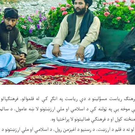
فرهنګ ریاست مسؤلینو د دې ریاست په انګړ کې له قلموالو، فرهنګپالو او
وخه یې په ټولنه کې د اسلامي او ملي ارزښتونو لا ښه عامول، د سالم فک
نځته کول او د فرهنګي فعالیتونو لا پراختیا وه.
و ته د قلم د ارزښت، د رسنیو د اغېزمن رول، د اسلامي او ملي ارزښتونو د