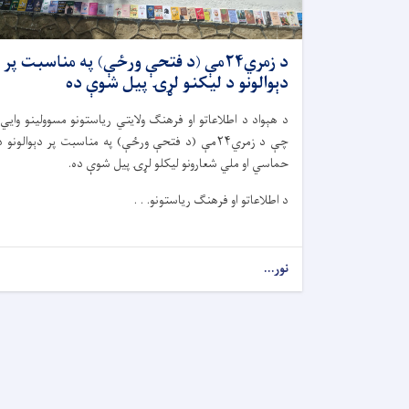
د زمري۲۴مې (د فتحې ورځې) په مناسبت پر
دېوالونو‌ د لیکنو لړۍ پیل شوې ده
د هېواد د اطلاعاتو او فرهنګ ولایتي ریاستونو مسوولینو وایي،
چې د زمري۲۴مې (‌د فتحې ورځې) په مناسبت پر دېوالونو د
حماسي او ملي شعارونو لیکلو لړۍ پیل شوې ده.
د اطلاعاتو او فرهنګ ریاستونو. . .
نور...