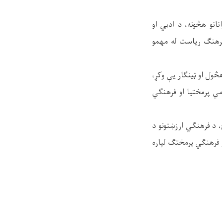
انو هڅونه، د ادبي او
 فرهنګ ریاست له مهمو
څول او ټینګار یې وکړ،
ي پرمختیا او فرهنګي
، د فرهنګي ارزښتونو د
او فرهنګي پرمختګ لپاره