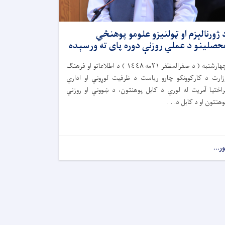
 ژورنالېزم او ټولنیزو علومو پوهنځي
حصلینو د عملي روزنې دوره پای ته ورسېده
چهارشنبه ( د صفرالمظفر ٢١مه ١٤٤٨ ) د اطلاعاتو او فرهنګ
زارت د کارکوونکو چارو ریاست د ظرفیت لوړونې او اداري
راختیا آمریت له لوري د کابل پوهنتون، د ښوونې او روزنې
وهنتون او د کابل د. . .
ور...