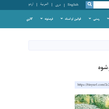
العربية
اردو
SEARCH
English
دری
رسنۍ
قوانین او اسناد
فرصتونه
ګالري
وشوه
https://tinyurl.com/2c