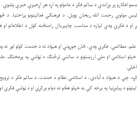
و ناسمو افکارو پر وړاندې د سالم فکر د عامولو په اړه هر اړخیزې خبرې وشوې.
ئیس مولوي رحمت الله ریحان وویل: د فرهنګي فعالیتونو پراختیا، د ځوان
تړ او د فکري ودې لپاره د مناسب چاپېریال رامنځته کول د اطلاعاتو او
لم، مطالعې، فکري ودې، ځان جوړونې او هېواد ته د خدمت کولو لور ته وه
پلو اسلامي او ملي ارزښتونو د ساتنې ترڅنګ د ټولنې په پرمختګ، علم
واخلي.
وکړه، چې د هېواد د آبادۍ، د اسلامي نظام د خدمت، د سالم فکر د ترویج
تونو د پیاوړتیا په برخه کې به خپلو هڅو ته دوام ورکړي او د ټولنې فکري 