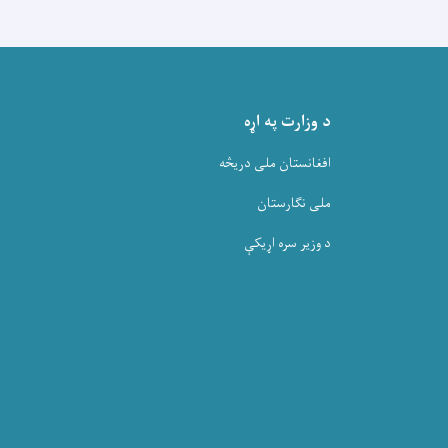
د وزارت په اړه
افغانستان ملی دریڅه
ملی نگارستان
د وزیر سره اړیکې