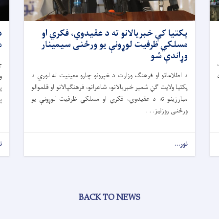
پکتیا کې خبریالانو ته د عقیدوي، فکري او
د
مسلکي ظرفیت لوړونې یو ورځنی سیمینار
م
وړاندې شو
د اطلاعاتو او فرهنګ وزارت د خپرونو چارو معینیت له لوري د
و
پکتیا ولایت ګڼ شمېر خبریالانو، شاعرانو، فرهنګپالانو او قلموالو
پ
مبارزینو ته د عقیدوي، فکري او مسلکي ظرفیت لوړونې یو
پ
ورځنی روزنیز. . .
نور...
ن
BACK TO NEWS