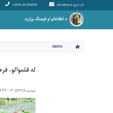
+93(0) 20 2526338
info@moic.gov.af
Main navigation
د اطلاعاتو او فرهنګ وزارت
HOME
NEWS
له قلموالو، فر
دوشنبه ۱۴۰۵/۳/۲۵ - ۹:۳۴