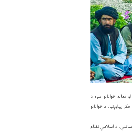
 فعاله ځوانانو سره د
ر پیاوړتیا، د ځوانانو
 ساتنې، د اسلامي نظام