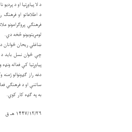
د لا پیاوړتیا او د پردی
د اطلاعاتو او فرهنګ ر
فرهنګي پروګرامونو ملا
لومړیتوبونو څخه دي.
ښاغلي ریحان ځوانان د ع
چې ځوان نسل باید د خ
پیاوړتیا کې فعاله ونډه 
دغه راز ګډونوالو ژمنه 
ساتنې او د فرهنګي فعالی
به په ګډه کار کوي.
۱۴۴۷/۱۲/۲۹ هـ ق