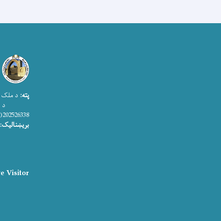
پته:
د ملک ا
د اطلاعات
202526338(0)93+
بریښنالیک:
e Visitor