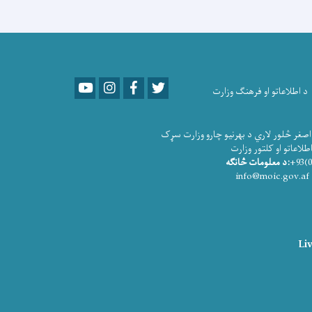
Youtube
LinkedIn
Facebook
Twitter
د اطلاعاتو او فرهنګ وزارت
صغر څلور لاري د بهرنیو چارو وزارت سړک
و او کلتور وزارت
:د معلومات څانګه
info@moic.gov.af
Liv