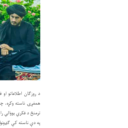
د روزګان اطلاعاتو او 
همغږۍ ناسته وکړه، چې م
ترمنځ د فکري یووالي رام
په دې ناسته کې ګډونوال