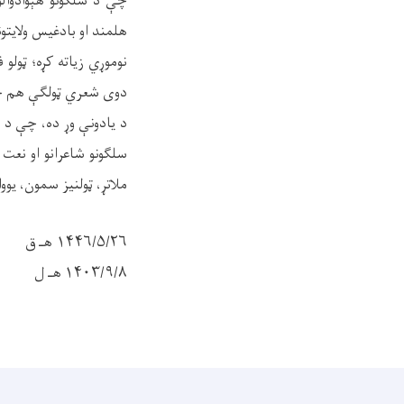
چې د سلګونو هېوادوالو
هلمند او بادغيس ولايت
نوموړي زياته کړه؛ ټولو
دوی شعري ټولګې هم 
د یادونې وړ ده، چې د 
سلګونو شاعرانو او نعت
ملاتړ، ټولنيز سمون، يووا
۱۴۴۶/۵/۲۶ هـ ق
۱۴۰۳/۹/۸ هـ ل