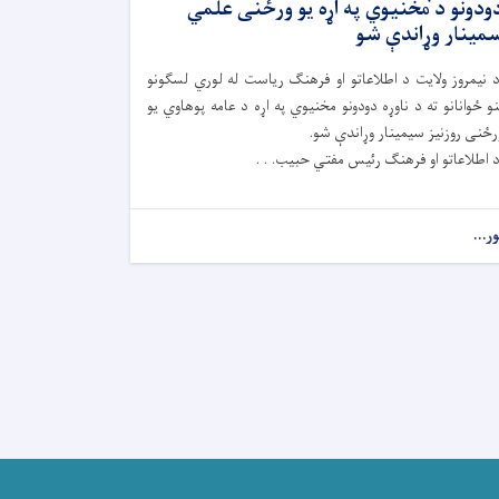
ودونو د مخنیوي په اړه یو ورځنی علمي
مینار وړاندې شو
 نیمروز ولایت د اطلاعاتو او فرهنگ ریاست له لوري لسګونو
نو ځوانانو ته د ناوړه دودونو مخنیوي په اړه د عامه پوهاوي يو
رځنی روزنیز سیمینار وړاندې شو.
 اطلاعاتو او فرهنګ رئیس مفتي حبیب. . .
ور...