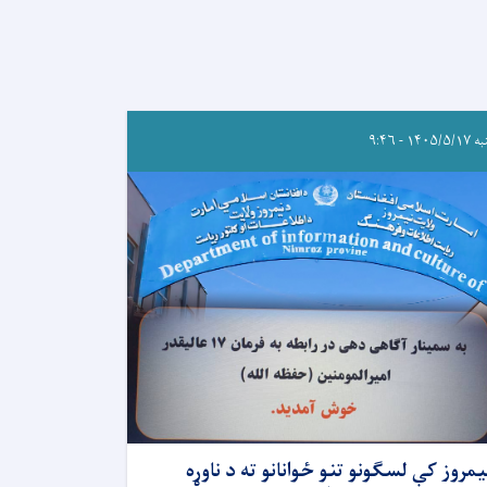
۱۴۰۵/۵ - ۹:۴۶
یمروز کې لسګونو تنو ځوانانو ته د ناوړه