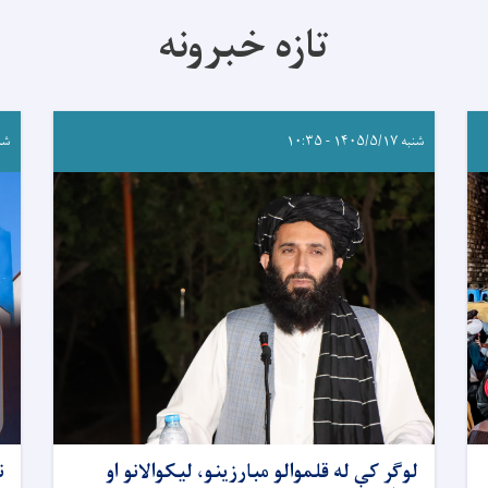
تازه خبرونه
شنبه ۱۴۰۵/۵/۱۷ - ۱۰:۳۵
شنبه /۱۷
لوګر کې له قلموالو مبارزینو، لیکوالانو او
ن