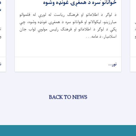
ځوانانو سره د همغږۍ غونډه وشوه
د
س
د لوګر د اطلاعاتو او فرهنګ ریاست له لوري له قلموالو
د
مبارزینو، لیکوالانو او ځوانانو سره د همغږۍ غونډه وشوه، چې
ت
پکې د لوګر د اطلاعاتو او فرهنګ رئیس مولوي ثواب جان
و
اسلامیار، د عامه. . .
د
نور...
ن
BACK TO NEWS