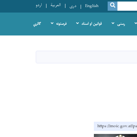
العربية
اردو
SEARCH
English
دری
رسنۍ
قوانین او اسناد
فرصتونه
ګالري
https://moic.g