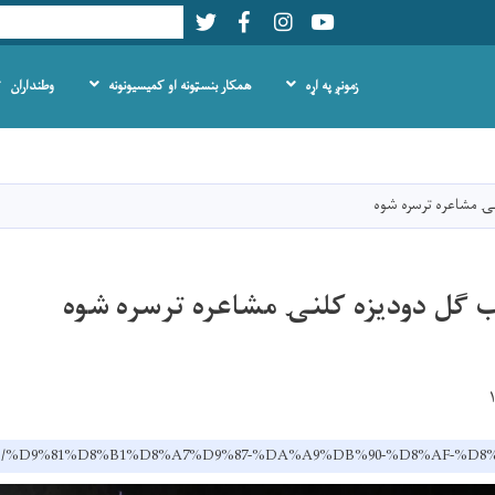
Twitter
Facebook
LinkedIn
Youtube
Search
زمونږ په اړه
همکار بنسټونه او کمیسیونونه
وطنداران
اصلي
منځپانګه
دانګل
نۍ مشاعره ترسره شوه
ب ګل دودیزه کلنۍ مشاعره ترسره شوه
ov.af/ps/%D9%81%D8%B1%D8%A7%D9%87-%DA%A9%DB%90-%D8%