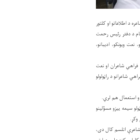
ه د اطلاعاتو او کلتور
قام د دفتر رئیس رحمت
نعت ویونکو، اديبانو،
ر فراهي شاعران او نعت
هي شاعرانو د راټولولو
او استعمال هم لري.
لو سيمه ييزو مسؤلينو
 وکړ.
مشاعرې اتلسم کال دی،