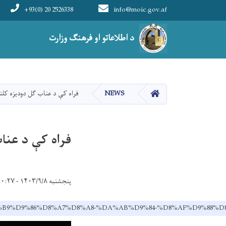
+93(0) 20 2526338
info@moic.gov.af
Main navigation
د اطلاعاتو او فرهنګ وزارت
HOME
NEWS
فراه کې د عناب ګل دودیزه کل
فراه کې د عنا
پنجشنبه ۱۴۰۳/۹/۸ - ۱۰:۲۷
AF-%D8%B9%D9%86%D8%A7%D8%A8-%DA%AB%D9%84-%D8%AF%D9