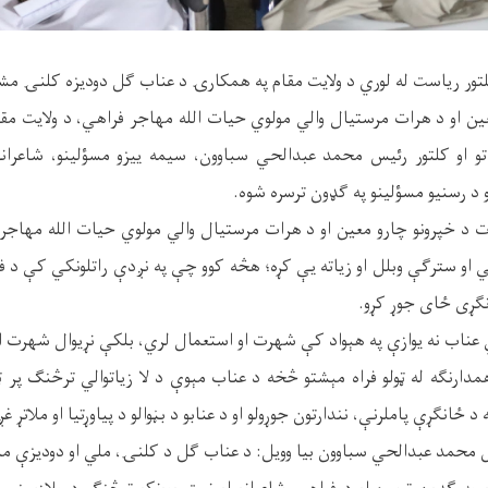
کلتور رياست له لوري د ولايت مقام په همکارۍ د عناب ګل دودیزه کلنۍ مشاعر
عين او د هرات مرستيال والي مولوي حيات الله مهاجر فراهي، د ولایت م
تو او کلتور رئيس محمد عبدالحي سباوون، سیمه ییزو مسؤلينو، شاعرانو، 
و د رسنيو مسؤلينو په ګډون ترسره شوه.
ارت د خپرونو چارو معين او د هرات مرستيال والي مولوي حيات الله مهاج
ي او سترګې وبلل او زیاته یې کړه؛ هڅه کوو چې په نږدې راتلونکي کې د فرا
انګړی ځای جوړ کړو.
هي عناب نه يوازې په هېواد کې شهرت او استعمال لري، بلکې نړيوال شهرت 
ارنګه له ټولو فراه مېشتو څخه د عناب مېوې د لا زياتوالي ترڅنګ پر ټو
انګړې پاملرنې، نندارتون جوړولو او د عنابو د بڼوالو د‌ پياوړتيا او ملاتړ غږ
ئيس محمد عبدالحي سباوون بیا وويل: د عناب ګل د کلنۍ، ملي او دوديزې 