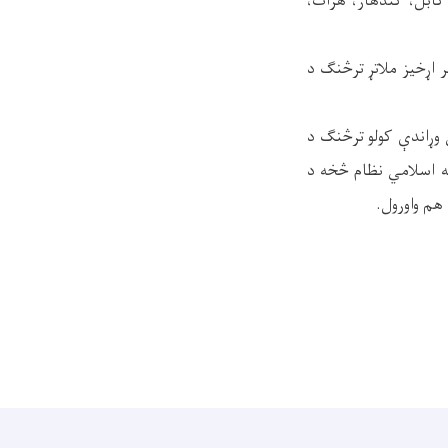
 کابل، کندهار، هرات،
ر اړخيز ملاتړ ترڅنګ د
 وړاندې کولو ترڅنګ د
له اسلامي نظام څخه د
 هم واورول.