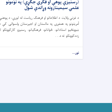
(رسنیزې پوهې او فکري جګړې) په نومونو
علمي سیمینارونه وړاندې شول
د غزني ولایت د اطلاعاتو او فرهنګ ریاست له لوري، د پوهنې
آمریتونو په همغږۍ په مالستان او اجیرستان ولسوالۍ کې د
ښوونځیو استادانو، ځوانانو، فرهنګیانو، رسنیزو کارکوونکو او
زده‌کوونکو ته د. . .
نور...