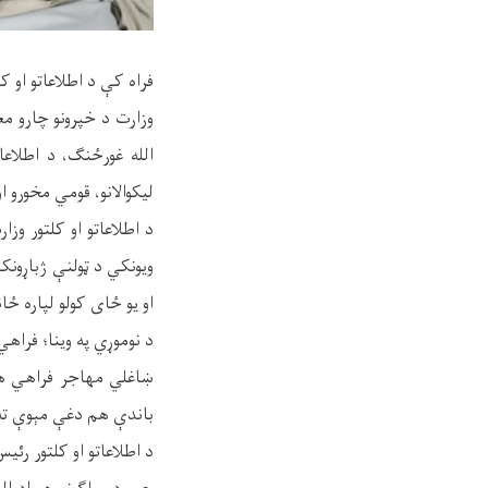
فراه کې د اطلاعاتو او 
وزارت د خپرونو چارو م
الله غورځنګ، د اطلاعا
ليکوالانو، قومي مخورو ا
د اطلاعاتو او کلتور وز
ويونکي د ټولنې ژباړونک
او يو ځای کولو لپاره ځ
د نوموړي په وينا؛ فرا
ښاغلي مهاجر فراهي همد
باندې هم دغې مېوې ته د ځ
د اطلاعاتو او کلتور ر