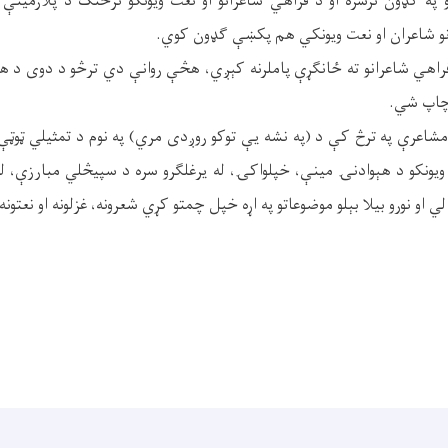
 په ګډون ترسره او د فراهي شاعرانو او نعت ويونکو ترڅنګ د پلازمينې
ونو شاعران او نعت ويونکي هم پکښې ګډون کوي.
 فراهي شاعرانو ته ځانګړې پاملرنه کېږي، هڅې روانې دي ترڅو د دوی د ه
چاپ شي.
مشاعرې په ترڅ کې د (په نشه يې توکو روږدی مري) په نوم د تمثيلي ټوټې
 ويونکو د هېوادنۍ مينې، خپلواکۍ، له يرغلګرو سره د سپيڅلي مبارزې، 
لي او نورو بيلا بېلو موضوعاتو په اړه خپل چمتو کړي شعرونه، غزلونه او نعتونه