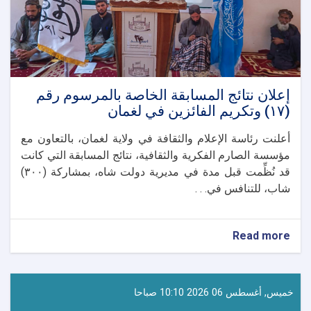
إعلان نتائج المسابقة الخاصة بالمرسوم رقم
(١٧) وتكريم الفائزين في لغمان
أعلنت رئاسة الإعلام والثقافة في ولاية لغمان، بالتعاون مع
مؤسسة الصارم الفكرية والثقافية، نتائج المسابقة التي كانت
قد نُظِّمت قبل مدة في مديرية دولت شاه، بمشاركة (٣٠٠)
شاب، للتنافس في. . .
about
Read more
إعلان
نتائج
المسابقة
الخاصة
خميس, أغسطس 06 2026 10:10 صباحا
بالمرسوم