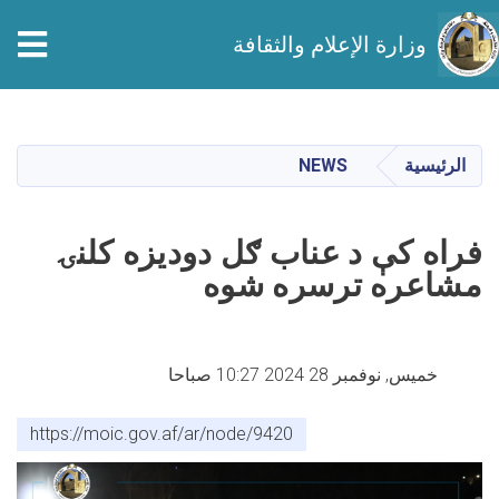
tion
وزارة الإعلام والثقافة
تجاوز
إلى
المحتوى
الرئيسية
NEWS
الرئيسي
فراه کې د عناب ګل دودیزه کلنۍ
مشاعره ترسره شوه
خميس, نوفمبر 28 2024 10:27 صباحا
https://moic.gov.af/ar/node/9420