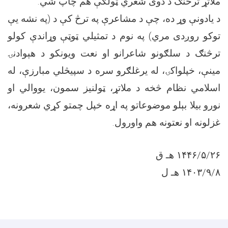
ملاتړ ترڅنګ د دوی شعري ټولګې هم چاپ شي.
د یادونې وړ ده، چې د مشاعرې په ترڅ کې د (په نشه يې
توکو روږدی مري) په نوم د تمثيلي ټوټې وړاندې کولو
ترڅنګ د سلګونو شاعرانو او نعت ويونکو د هېوادنۍ
مينې، خپلواکۍ، له يرغلګرو سره د سپيڅلي مبارزې، له
اسلامي نظام څخه د ملاتړ، ټولنيز سمون، يووالي او
نورو بيلا بېلو موضوعاتو په اړه خپل چمتو کړي شعرونه،
غزلونه او نعتونه هم واورول.
۱۴۴۶/۵/۲۶ هـ ق
۱۴۰۳/۹/۸ هـ ل