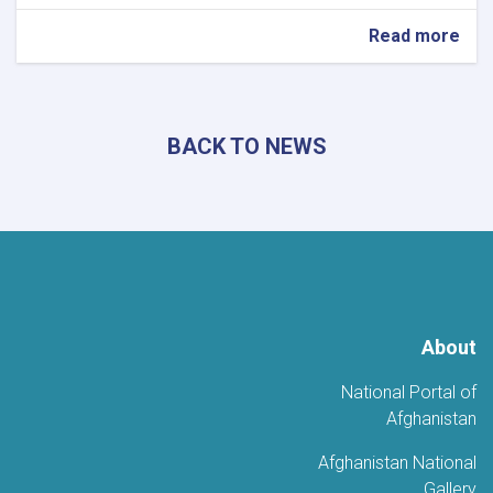
about
Read more
خوست
تحتضن
أمسية
شعرية
BACK TO NEWS
حاشدة
احتفاءً
بالذكرى
الخامسة
للتحرير
About
National Portal of
Afghanistan
Afghanistan National
Gallery