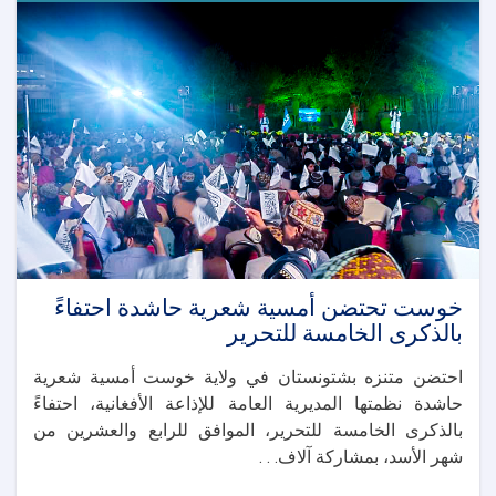
رقم
(١٧)
وتكريم
الفائزين
في
لغمان
خوست تحتضن أمسية شعرية حاشدة احتفاءً
بالذكرى الخامسة للتحرير
احتضن متنزه بشتونستان في ولاية خوست أمسية شعرية
حاشدة نظمتها المديرية العامة للإذاعة الأفغانية، احتفاءً
بالذكرى الخامسة للتحرير، الموافق للرابع والعشرين من
شهر الأسد، بمشاركة آلاف. . .