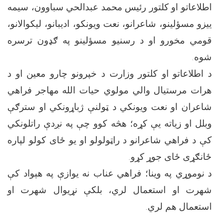
اطلاعاتو او کلتور رئيس محمد عبدالحي سباوون، سیمه
ییزو مسؤلينو، شاعرانو، نعت ویونکو، اديبانو، ليکوالانو،
قومي مخورو او د رسنيو مسؤلينو په ګډون ترسره
شوه.
د اطلاعاتو او کلتور وزارت د خپرونو چارو معين او د
هرات مرستيال والي مولوي حيات الله مهاجر فراهي
شاعران او نعت ويونکي د ټولنې ژباړونکي او سترګې
وبلل او زیاته یې کړه؛ هڅه کوو چې په نږدې راتلونکي
کې د فراهي شاعرانو د راټولولو او يو ځای کولو لپاره
ځانګړی ځای جوړ کړو.
د نوموړي په وينا؛ فراهي عناب نه يوازې په هېواد کې
شهرت او استعمال لري، بلکې نړيوال شهرت او
استعمال هم لري.