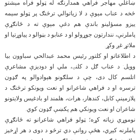
ښاغلي مهاجر فراهي همدارنګه له ټولو فراه مېشتو
څخه د عناب مېوې د لا زياتوالي ترڅنګ پر ټولو سيمه
ييزو مسؤلينو باندې هم دغې مېوې ته د ځانګړې
پاملرنې، نندارتون جوړولو او د عنابو د بڼوالو د‌ پياوړتيا او
ملاتړ غږ وکړ.
د اطلاعاتو او کلتور رئيس محمد عبدالحي سباوون بیا
وويل: د عناب ګل د کلنۍ، ملي او دوديزې مشاعرې
اتلسم کال دی، چې د سلګونو هېوادوالو په ګډون
ترسره او د فراهي شاعرانو او نعت ويونکو ترڅنګ د
پلازمينې کابل، کندهار، هرات، هلمند او بادغيس ولايتونو
شاعران او نعت ويونکي هم پکښې ګډون کوي.
نوموړي زياته کړه؛ ټولو فراهي شاعرانو ته ځانګړې
پاملرنه کېږي، هڅې روانې دي ترڅو د دوی د هر اړخيز