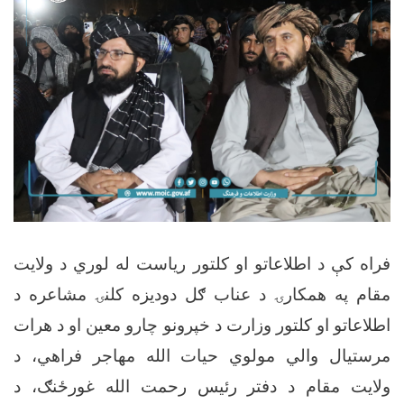
فراه کې د اطلاعاتو او کلتور رياست له لوري د ولايت
مقام په همکارۍ د عناب ګل دودیزه کلنۍ مشاعره د
اطلاعاتو او کلتور وزارت د خپرونو چارو معين او د هرات
مرستيال والي مولوي حيات الله مهاجر فراهي، د
ولایت مقام د دفتر رئیس رحمت الله غورځنګ، د