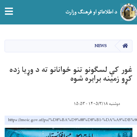
tion
د اطلاعاتو او فرهنګ وزارت
اصلي
منځپانګه
دانګل
HOME
NEWS
غور کې لسګونو تنو ځوانانو ته د وړیا زده
کړو زمینه برابره شوه
دوشنبه ۱۴۰۵/۳/۱۸ - ۱۵:۵۳
https://moic.gov.af/ps/%D8%BA%D9%88%D8%B1-%DA%A