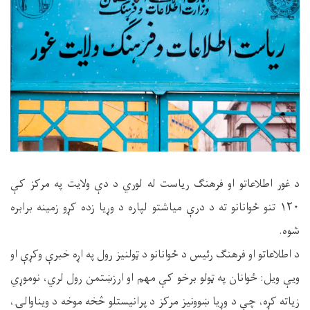
د غور اطلاعاتو او فرهنګ ریاست له لوري د دې ولایت په مرکز کې
۱۲۰ تنو ځوانانو ته د درې میاشتو لپاره د وړیا زده کړو زمینه برابره
شوه.
د اطلاعاتو او فرهنګ رئیس د ځوانانو د ټولنیز رول په اړه خبرې وکړې او
ویې ویل: ځوانان په ټولو برخو کې مهم او ارزښتمن رول لري، نوموړي
زیاته کړه، چې د وړیا ښوونیز مرکز د پرانیستلو څخه موخه د ویناوالۍ،