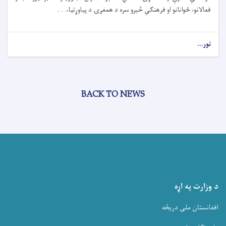
فعالانو، ځوانانو او فرهنګي څېرو سره د همغږۍ د پیاوړتیا،. . .
نور...
BACK TO NEWS
د وزارت په اړه
افغانستان ملی دریڅه