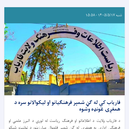
شنبه ۱۴۰۵/۵/۱۷ - ۱۵:۵۸
فاریاب کې له ګڼ شمېر فرهنګیانو او لیکوالانو سره د
همغږۍ غونډه وشوه
د فاریاب ولایت د اطلاعاتو او فرهنګ ریاست له لوري د البرز علمي او
فرهنګي ادارې په همغږۍ له ګڼ شمېر قلموال مبارزینو، د ټولنیزو شبکو