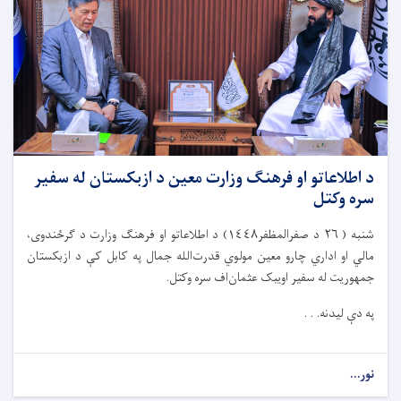
د اطلاعاتو او فرهنګ وزارت معین د ازبکستان له سفیر
سره وکتل
شنبه ( ٢٦ د صفرالمظفر١٤٤٨) د اطلاعاتو او فرهنګ وزارت د ګرځندوی،
مالي او اداري چارو معین مولوي قدرت‌الله جمال په کابل کې د ازبکستان
جمهوریت له سفیر اویبک عثمان‌اف سره وکتل.
په دې لیدنه. . .
نور...