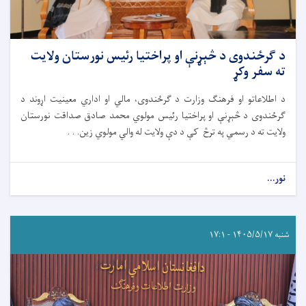
د ګرځندوی د څېړنې او پراختیا رئیس نورستان ولایت
ته سفر وکړ
د اطلاعاتو او فرهنګ وزارت د ګرځندوی، مالي او اداري معینیت اړوند د
ګرځندوی د څېړنې او پراختیا رئیس مولوي محمد صادق صداقت نورستان
ولایت ته د رسمي په ترڅ کې د دې ولایت له والي مولوي زین. . .
نور...
شنبه ۱۴۰۵/۵/۱۷ - ۱۷:۱