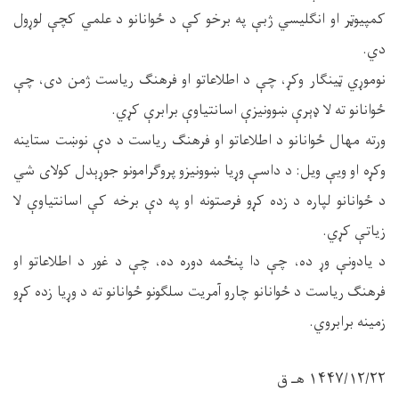
کمپیوټر او انګلیسي ژبې په برخو کې د ځوانانو د علمي کچې لوړول
دي.
نوموړي ټینګار وکړ، چې د اطلاعاتو او فرهنګ ریاست ژمن دی، چې
ځوانانو ته لا ډېرې ښوونیزې اسانتیاوې برابرې کړي.
ورته مهال ځوانانو د اطلاعاتو او فرهنګ ریاست د دې نوښت ستاینه
وکړه او ویې ویل: د داسې وړیا ښوونیزو پروګرامونو جوړېدل کولای شي
د ځوانانو لپاره د زده کړو فرصتونه او په دې برخه کې اسانتیاوې لا
زیاتې کړي.
د یادونې وړ ده، چې دا پنځمه دوره ده، چې د غور د اطلاعاتو او
فرهنګ ریاست د ځوانانو چارو آمریت سلګونو ځوانانو ته د وړیا زده کړو
زمینه برابروي.
۱۴۴۷/۱۲/۲۲ هـ ق