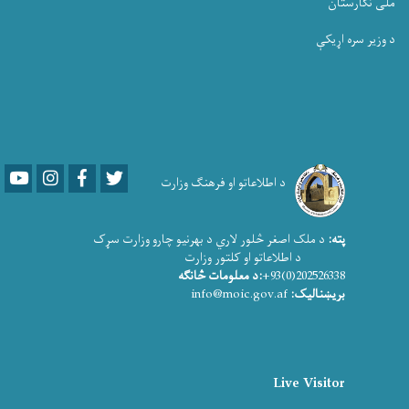
ملی نگارستان
د وزیر سره اړیکې
Youtube
LinkedIn
Facebook
Twitter
د اطلاعاتو او فرهنګ وزارت
پته:
د ملک اصغر څلور لاري د بهرنیو چارو وزارت سړک
د اطلاعاتو او کلتور وزارت
202526338(0)93+
:د معلومات څانګه
بریښنالیک:
info@moic.gov.af
Live Visitor