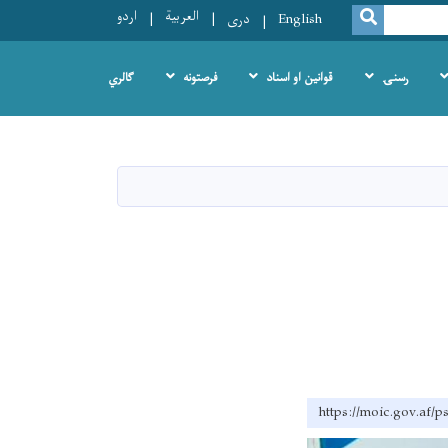
العربية
اردو
SEARCH
English
دری
رسنۍ
قوانین او اسناد
فرصتونه
ګالري
https://moic.g