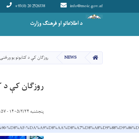
+93(0) 20 2526338
info@moic.gov.af
Main navigation
د اطلاعاتو او فرهنګ وزارت
HOME
NEWS
روزګان کې د کتابونو یو ورځنی
روزګان کې د ک
پنجشنبه ۱۴۰۵/۲/۲۴ - ۱۲:۵۷
9%DB%90-%D8%AF-%DA%A9%D8%AA%D8%A7%D8%A8%D9%88%D9%8