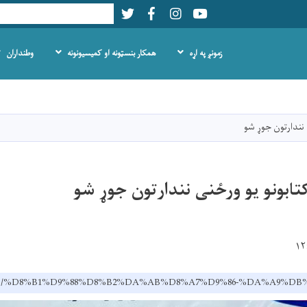
Twitter
Facebook
LinkedIn
Youtube
Search
زمونږ په اړه
همکار بنسټونه او کمیسیونونه
وطنداران
اصلي
منځپانګه
دانګل
 نندارتون جوړ شو
تابونو یو ورځنی نندارتون جوړ شو
ov.af/ps/%D8%B1%D9%88%D8%B2%DA%AB%D8%A7%D9%86-%DA%A