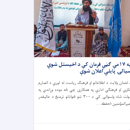
په ۱۷مې ګڼې فرمان کې د اخیستل شوې
یالۍ پایلې اعلان شوې
 لغمان ولایت د اطلاعاتو او فرهنګ ریاست له لوري د الصارم
کري او فرهنګي ادارې په همکارۍ چې څه موده وړاندې په
دولت شاه ولسوالۍ کې د ۳۰۰ تنو ځوانانو ترمنځ د عالیقدر
میرالمؤمنین (حفظه. . .