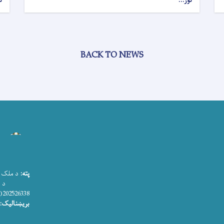
نور...
ن
BACK TO NEWS
پته:
د ملک ا
د اطلاعات
202526338(0)93+
بریښنالیک: