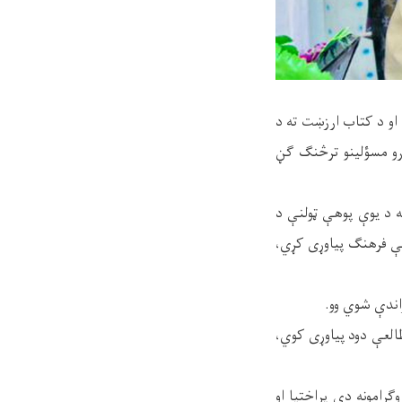
او د کتاب ارزښت ته د
ارو مسؤلینو ترڅنګ ګڼ
ه د یوې پوهې ټولنې د
عې فرهنګ پیاوړی کړي،
اندې شوي وو.
طالعې دود پیاوړی کوي،
ګرامونه دې پراختیا او