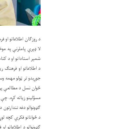
د روزګان اطلاعاتو او 
لا ډېرې پاملرنې په مو
شمېر استادانو او د کتا
د اطلاعاتو او فرهنګ ر
جوړېدو تر ټولو مهمه و
ځوان نسل د مطالعې پر ا
مسؤلینو زیاته کړه، چې 
ګډونوالو دغه نندارتون 
د ځوانانو فکري کچه لوړ
ګډونوالو د اطلاعاتو او