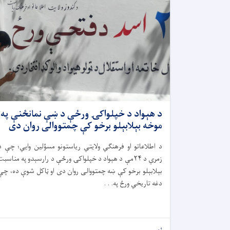
د هېواد د خپلواکۍ ورځې د ښې نمانځنې په
موخه بېلابېلو برخو کې چمتووالی روان دی
د اطلاعاتو او فرهنګي ولایتي ریاستونو مسؤلین وایي؛ چې د
زمري د ۲۴مې د هېواد د خپلواکۍ ورځې د رارسېدو په مناسبت
بېلابېلو برخو کې ښه چمتووالی روان دی او ټاکل شوې ده، چې
دغه تاریخي ورځ په. . .