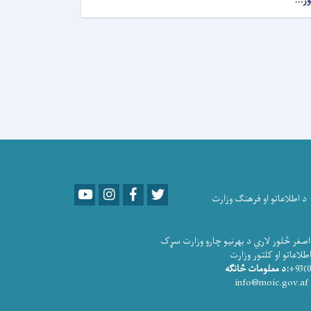
ور...
Youtube
LinkedIn
Facebook
Twitter
د اطلاعاتو او فرهنګ وزارت
صغر څلور لاري د بهرنیو چارو وزارت سړک
و او کلتور وزارت
:د معلومات څانګه
info@moic.gov.af