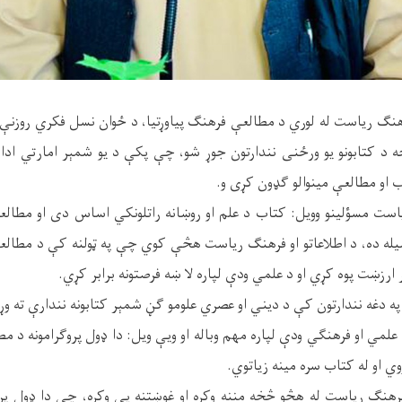
فرهنګ ریاست له لوري د مطالعې فرهنګ پیاوړتیا، د ځوان نسل فکري روزنې 
خه د کتابونو یو ورځنی نندارتون جوړ شو، چې پکې د یو شمېر امارتي اد
ب او مطالعې مینوالو ګډون کړی و.
یاست مسؤلینو وویل: کتاب د علم او روښانه راتلونکي اساس دی او مطالع
سیله ده، د اطلاعاتو او فرهنګ ریاست هڅې کوي چې په ټولنه کې د مطال
رزښت پوه کړي او د علمي ودې لپاره لا ښه فرصتونه برابر کړي.
په دغه نندارتون کې د دیني او عصري علومو ګڼ شمېر کتابونه نندارې ته وړ
د علمي او فرهنګي ودې لپاره مهم وباله او ویې ویل: دا ډول پروګرامونه د م
وي او له کتاب سره مینه زیاتوي.
 فرهنګ ریاست له هڅو څخه مننه وکړه او غوښتنه یې وکړه، چې دا ډول پرو