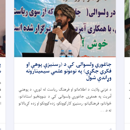
جاغوري ولسوالۍ کې د (رسنیزې پوهې او
فکري جګړې) په نومونو علمي سیمینارونه
س
وړاندې شول
د
د غزني ولایت د اطلاعاتو او فرهنګ ریاست له لوري، د پوهنې
ف
آمریت په همغږۍ جاغوري ولسوالۍ کې د ښوونځیو استادانو،
ځوانانو، فرهنګیانو، رسنیزو کارکوونکو، زده‌کوونکو او زده کړیالانو
ا
ته د. . .