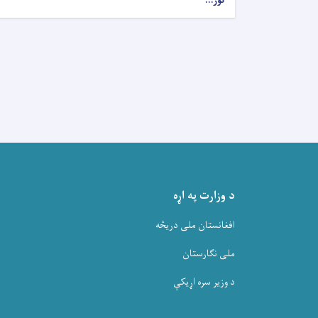
نور...
د وزارت په اړه
افغانستان ملی دریڅه
ملی نگارستان
د وزیر سره اړیکې