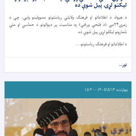
لیکنو لړۍ پیل شوې ده
د هېواد د اطلاعاتو او فرهنګ ولایتي ریاستونو مسوولینو وایي، چې د
زمري۲۴مې (‌د فتحې ورځې) په مناسبت پر دېوالونو د حماسي او ملي
شعارونو لیکلو لړۍ پیل شوې ده.
د اطلاعاتو او فرهنګ ریاستونو. . .
نور...
چهارشنبه ۱۴۰۵/۵/۱۴ - ۱۵:۴۰