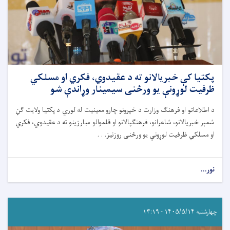
پکتیا کې خبریالانو ته د عقیدوي، فکري او مسلکي
ظرفیت لوړونې یو ورځنی سیمینار وړاندې شو
د اطلاعاتو او فرهنګ وزارت د خپرونو چارو معینیت له لوري د پکتیا ولایت ګڼ
شمېر خبریالانو، شاعرانو، فرهنګپالانو او قلموالو مبارزینو ته د عقیدوي، فکري
او مسلکي ظرفیت لوړونې یو ورځنی روزنیز. . .
نور...
چهارشنبه ۱۴۰۵/۵/۱۴ - ۱۳:۱۹