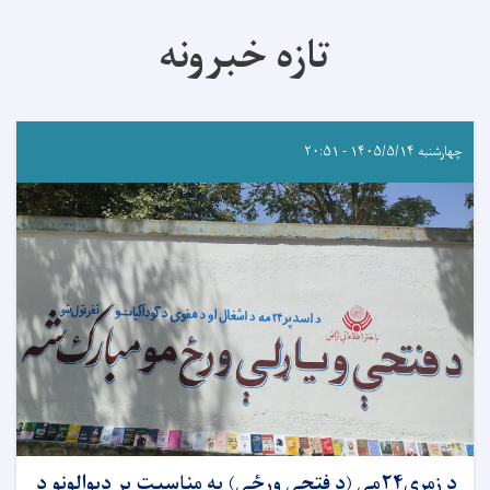
تازه خبرونه
چهارشنبه ۱۴۰۵/۵/۱۴ - ۲۰:۵۱
د زمري۲۴مې (د فتحې ورځې) په مناسبت پر دېوالونو‌ د