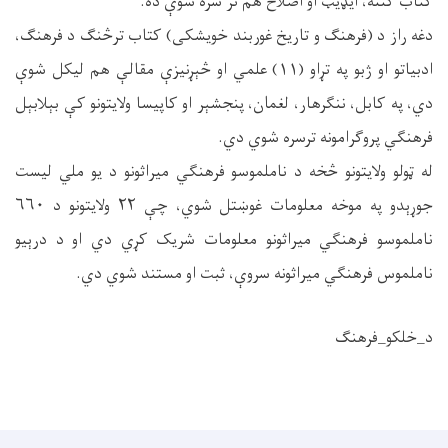
کتاب کتنه، ایډیټ او اصلاح هم تر سره شوې ده.
دغه راز د (فرهنګ و تاریخ غوربند خویشکی) کتاب ترڅنګ د فرهنګ،
ادبیاتو او ژبو په تړاو (۱۱) علمي او څېړنیزې مقالې هم لیکل شوې
دي، په کابل، ننګرهار، لغمان، پنجشېر او کاپیسا ولایتونو کې بېلابېل
فرهنګي پروګرامونه ترسره شوي دي.
له ټولو ولایتونو څخه د ناملموسو فرهنګي میراثونو د یو ملي لیست
جوړېدو په موخه معلومات غوښتل شوي، چې ۲۲ ولایتونو د ۶۶۰
ناملموسو فرهنګي میراثونو معلومات شریک کړي دي او د درېیو
ناملموس فرهنګي میراثونه سروې، ثبت او مستند شوي دي.
د_خلکو_فرهنګ