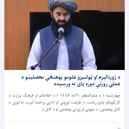
د ژورنالېزم او ټولنیزو علومو پوهنځي محصلینو د
عملي روزنې دوره پای ته ورسېده
چهارشنبه ( د صفرالمظفر ٢١مه ١٤٤٨ ) د اطلاعاتو او فرهنګ وزارت د
کارکوونکو چارو ریاست د ظرفیت لوړونې او اداري پراختیا آمریت له لوري د
کابل پوهنتون، د ښوونې او روزنې پوهنتون او د کابل د. . .
نور...