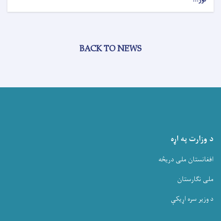
BACK TO NEWS
د وزارت په اړه
افغانستان ملی دریڅه
ملی نگارستان
د وزیر سره اړیکې