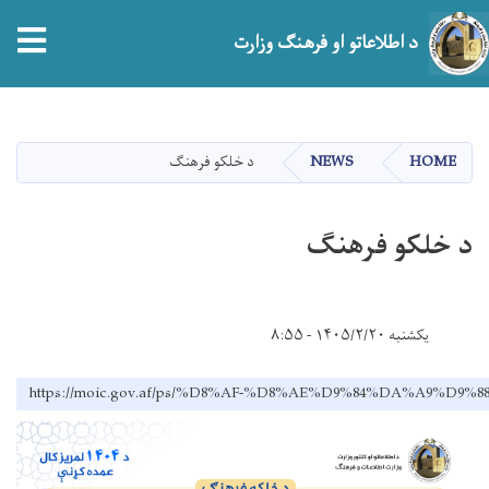
tion
د اطلاعاتو او فرهنګ وزارت
اصلي
منځپانګه
دانګل
HOME
NEWS
د خلکو فرهنګ
د خلکو فرهنګ
یکشنبه ۱۴۰۵/۲/۲۰ - ۸:۵۵
https://moic.gov.af/ps/%D8%AF-%D8%AE%D9%84%DA%A9%D