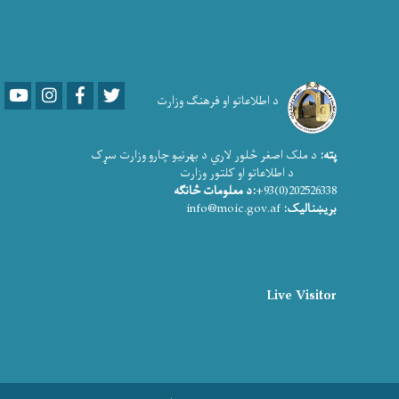
Youtube
LinkedIn
Facebook
Twitter
د اطلاعاتو او فرهنګ وزارت
پته:
د ملک اصغر څلور لاري د بهرنیو چارو وزارت سړک
د اطلاعاتو او کلتور وزارت
202526338(0)93+
:د معلومات څانګه
بریښنالیک:
info@moic.gov.af
Live Visitor