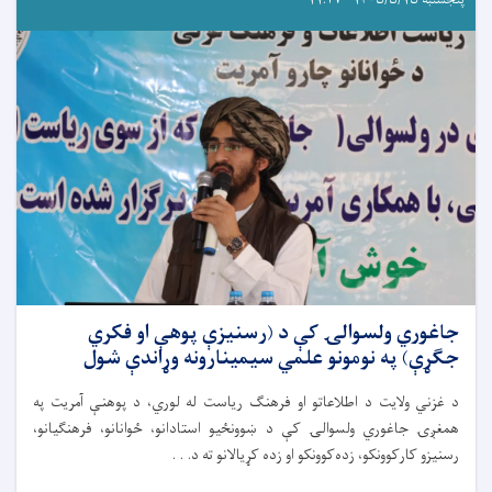
جاغوري ولسوالۍ کې د (رسنیزې پوهې او فکري
جګړې) په نومونو علمي سیمینارونه وړاندې شول
د غزني ولایت د اطلاعاتو او فرهنګ ریاست له لوري، د پوهنې آمریت په
همغږۍ جاغوري ولسوالۍ کې د ښوونځیو استادانو، ځوانانو، فرهنګیانو،
رسنیزو کارکوونکو، زده‌کوونکو او زده کړیالانو ته د. . .