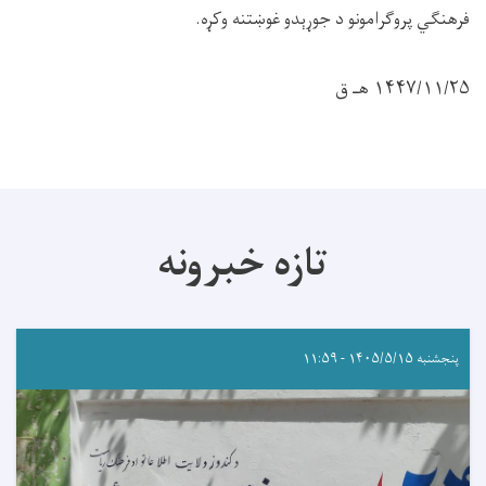
فرهنګي پروګرامونو د جوړېدو غوښتنه وکړه.
۱۴۴۷/۱۱/۲۵ هـ ق
تازه خبرونه
پنجشنبه ۱۴۰۵/۵/۱۵ - ۱۱:۵۹