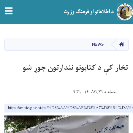
د اطلاعاتو او فرهنګ وزارت
اصلي
منځپانګه
دانګل
HOME
NEWS
تخار کې د کتابونو نندارتون جوړ شو
سه‌شنبه ۱۴۰۵/۲/۲۲ - ۹:۳۱
https://moic.gov.af/ps/%D8%AA%D8%AE%D8%A7%D8%B1