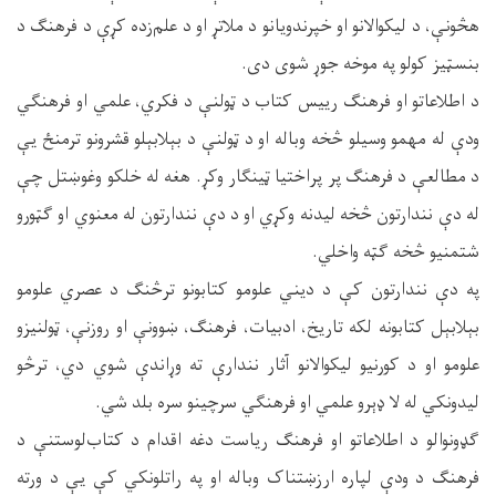
هڅونې، د لیکوالانو او خپرندویانو د ملاتړ او د علم‌زده کړې د فرهنګ د
بنسټیز کولو په موخه جوړ شوی دی.
د اطلاعاتو او فرهنګ رییس کتاب د ټولنې د فکري، علمي او فرهنګي
ودې له مهمو وسیلو څخه وباله او د ټولنې د بېلابېلو قشرونو ترمنځ یې
د مطالعې د فرهنګ پر پراختیا ټینګار وکړ. هغه له خلکو وغوښتل چې
له دې نندارتون څخه لیدنه وکړي او د دې نندارتون له معنوي او ګټورو
شتمنیو څخه ګټه واخلي.
په دې نندارتون کې د ديني علومو کتابونو ترڅنګ د عصري علومو
بېلابېل کتابونه لکه تاریخ، ادبیات، فرهنګ، ښوونې او روزنې، ټولنیزو
علومو او د کورنیو لیکوالانو آثار نندارې ته وړاندې شوي دي، ترڅو
لیدونکي له لا ډېرو علمي او فرهنګي سرچینو سره بلد شي.
ګډونوالو د اطلاعاتو او فرهنګ ریاست دغه اقدام د کتاب‌لوستنې د
فرهنګ د ودې لپاره ارزښتناک وباله او په راتلونکي کې یې د ورته