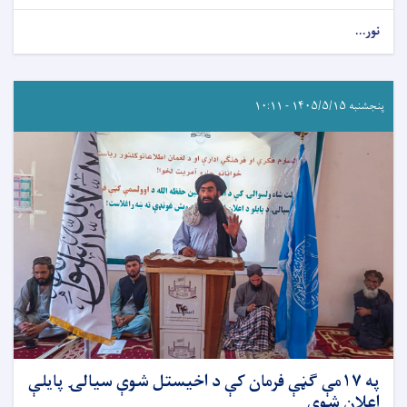
نور...
پنجشنبه ۱۴۰۵/۵/۱۵ - ۱۰:۱۱
په ۱۷مې ګڼې فرمان کې د اخیستل شوې سیالۍ پایلې
اعلان شوې