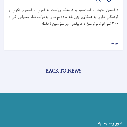
د لغمان ولایت د اطلاعاتو او فرهنګ ریاست له لوري د الصارم فکري او
فرهنګي ادارې په همکارۍ چې څه موده وړاندې په دولت شاه ولسوالۍ کې د
۳۰۰ تنو ځوانانو ترمنځ د عالیقدر امیرالمؤمنین (حفظه. . .
نور...
BACK TO NEWS
د وزارت په اړه