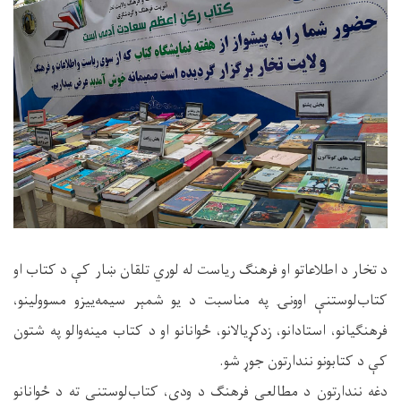
د تخار د اطلاعاتو او فرهنګ ریاست له لوري تلقان ښار کې د کتاب او
کتاب‌لوستنې اوونۍ په مناسبت د یو شمېر سیمه‌ییزو مسوولینو،
فرهنګیانو، استادانو، زدکړیالانو، ځوانانو او د کتاب مینه‌والو په شتون
کې د کتابونو نندارتون جوړ شو.
دغه نندارتون د مطالعې فرهنګ د ودې، کتاب‌لوستنې ته د ځوانانو