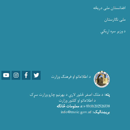
افغانستان ملی دریڅه
ملی نگارستان
د وزیر سره اړیکې
Youtube
LinkedIn
Facebook
Twitter
د اطلاعاتو او فرهنګ وزارت
پته:
د ملک اصغر څلور لاري د بهرنیو چارو وزارت سړک
د اطلاعاتو او کلتور وزارت
202526338(0)93+
:د معلومات څانګه
بریښنالیک:
info@moic.gov.af