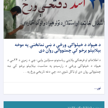
د هېواد د خپلواکۍ ورځې د ښې نمانځنې په موخه
بېلابېلو برخو کې چمتووالی روان دی
د اطلاعاتو او فرهنګي ولایتي ریاستونو مسؤلین وایي؛ چې د زمري د ۲۴مې د
هېواد د خپلواکۍ ورځې د رارسېدو په مناسبت بېلابېلو برخو کې ښه
چمتووالی روان دی او ټاکل شوې ده، چې دغه تاریخي ورځ په. . .
نور...
پنجشنبه ۱۴۰۵/۵/۱۵ - ۱۱:۲۷