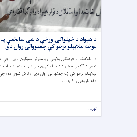
د هېواد د خپلواکۍ ورځې د ښې نمانځنې په
موخه بېلابېلو برخو کې چمتووالی روان دی
د اطلاعاتو او فرهنګي ولایتي ریاستونو مسؤلین وایي؛ چې د
زمري د ۲۴مې د هېواد د خپلواکۍ ورځې د رارسېدو په مناسبت
بېلابېلو برخو کې ښه چمتووالی روان دی او ټاکل شوې ده، چې
دغه تاریخي ورځ په. . .
نور...