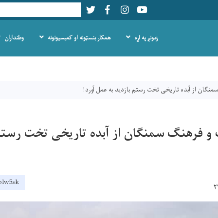
Twitter
Facebook
LinkedIn
Youtube
Search
زمونږ په اړه
همکار بنسټونه او کمیسیونونه
وطنداران
اصلي
منځپانګه
دانګل
نگان از آبده تاریخی تخت رستم بازدید به عمل آورد!
و فرهنگ سمنگان از آبده تاریخی تخت رستم 
2olw5sk