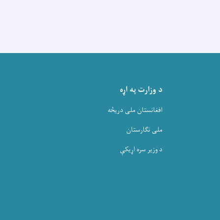
د وزارت په اړه
افغانستان ملی دریڅه
ملی نگارستان
د وزیر سره اړیکې