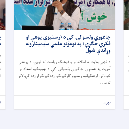
جاغوري ولسوالۍ کې د (رسنیزې پوهې او
فکري جګړې) په نومونو علمي سیمینارونه
س
وړاندې شول
د
د غزني ولایت د اطلاعاتو او فرهنګ ریاست له لوري، د پوهنې
ف
آمریت په همغږۍ جاغوري ولسوالۍ کې د ښوونځیو استادانو،
ځوانانو، فرهنګیانو، رسنیزو کارکوونکو، زده‌کوونکو او زده کړیالانو
ا
ته د. . .
نور...
ن