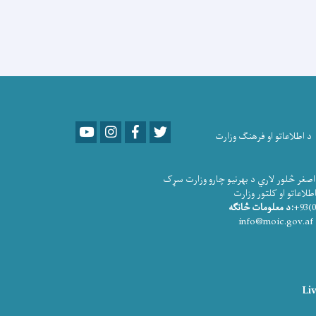
Youtube
LinkedIn
Facebook
Twitter
د اطلاعاتو او فرهنګ وزارت
صغر څلور لاري د بهرنیو چارو وزارت سړک
و او کلتور وزارت
:د معلومات څانګه
info@moic.gov.af
Liv