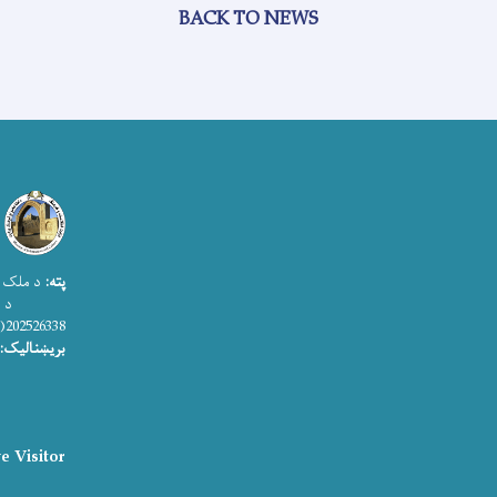
BACK TO NEWS
پته:
د ملک ا
د اطلاعات
202526338(0)93+
بریښنالیک:
e Visitor