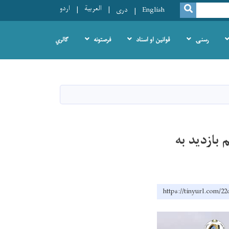
العربية
اردو
SEARCH
English
دری
رسنۍ
قوانین او اسناد
فرصتونه
ګالري
بازدید به
https://tinyurl.com/2