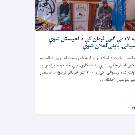
په ۱۷مې ګڼې فرمان کې د اخیستل شوې
یالۍ پایلې اعلان شوې
 لغمان ولایت د اطلاعاتو او فرهنګ ریاست له لوري د الصارم
کري او فرهنګي ادارې په همکارۍ چې څه موده وړاندې په
دولت شاه ولسوالۍ کې د ۳۰۰ تنو ځوانانو ترمنځ د عالیقدر
میرالمؤمنین (حفظه. . .
ور...