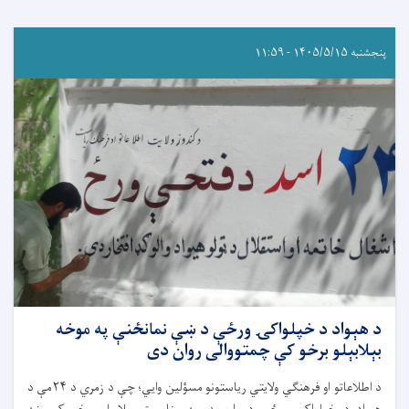
پنجشنبه ۱۴۰۵/۵/۱۵ - ۱۱:۵۹
د هېواد د خپلواکۍ ورځې د ښې نمانځنې په موخه
بېلابېلو برخو کې چمتووالی روان دی
د اطلاعاتو او فرهنګي ولایتي ریاستونو مسؤلین وایي؛ چې د زمري د ۲۴مې د