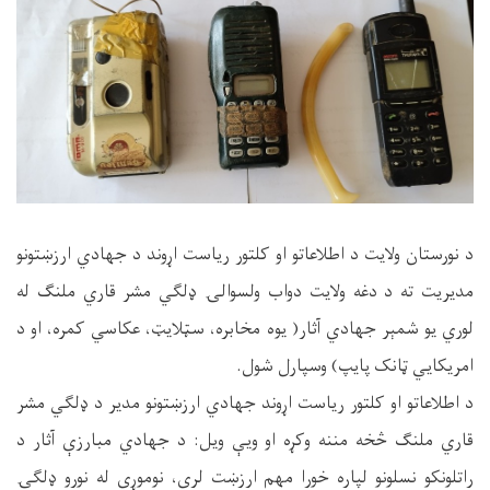
د نورستان ولایت د اطلاعاتو او کلتور ریاست اړوند د جهادي ارزښتونو
مدیریت ته د دغه ولایت دواب ولسوالۍ ډلګي مشر قاري ملنګ له
لوري یو شمېر جهادي آثار( یوه مخابره، سټلایټ، عکاسي کمره، او د
امریکایي ټانک پايپ) وسپارل شول.
د اطلاعاتو او کلتور ریاست اړوند جهادي ارزښتونو مدیر د ډلګي مشر
قاري ملنګ څخه مننه وکړه او ویې ویل: د جهادي مبارزې آثار د
راتلونکو نسلونو لپاره خورا مهم ارزښت لري، نوموړي له نورو ډلګۍ