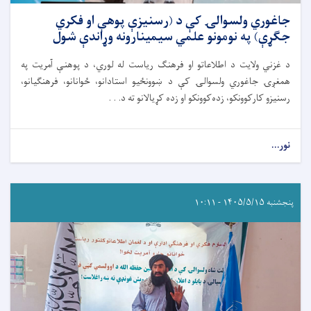
جاغوري ولسوالۍ کې د (رسنیزې پوهې او فکري
جګړې) په نومونو علمي سیمینارونه وړاندې شول
د غزني ولایت د اطلاعاتو او فرهنګ ریاست له لوري، د پوهنې آمریت په
همغږۍ جاغوري ولسوالۍ کې د ښوونځیو استادانو، ځوانانو، فرهنګیانو،
رسنیزو کارکوونکو، زده‌کوونکو او زده کړیالانو ته د. . .
نور...
پنجشنبه ۱۴۰۵/۵/۱۵ - ۱۰:۱۱