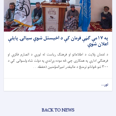
په ۱۷مې ګڼې فرمان کې د اخیستل شوې سیالۍ پایلې
اعلان شوې
د لغمان ولایت د اطلاعاتو او فرهنګ ریاست له لوري د الصارم فکري او
فرهنګي ادارې په همکارۍ چې څه موده وړاندې په دولت شاه ولسوالۍ کې د
۳۰۰ تنو ځوانانو ترمنځ د عالیقدر امیرالمؤمنین (حفظه. . .
نور...
BACK TO NEWS