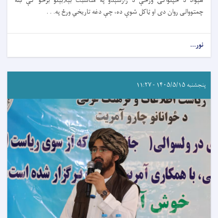
هېواد د خپلواکۍ ورځې د رارسېدو په مناسبت بېلابېلو برخو کې ښه
چمتووالی روان دی او ټاکل شوې ده، چې دغه تاریخي ورځ په. . .
نور...
پنجشنبه ۱۴۰۵/۵/۱۵ - ۱۱:۲۷