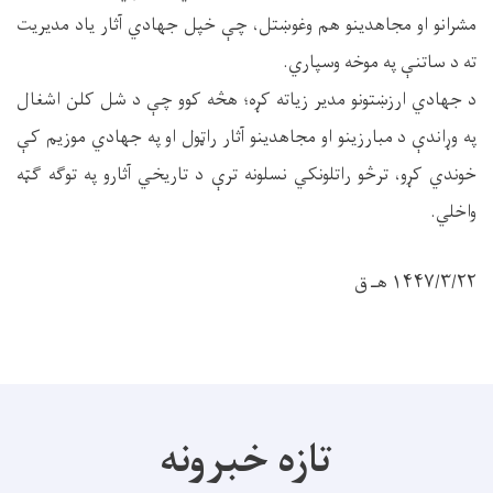
مشرانو او مجاهدینو هم وغوښتل، چې خپل جهادي آثار یاد مدیریت
ته د ساتنې په موخه وسپاري.
د جهادي ارزښتونو مدیر زیاته کړه؛ هڅه کوو چې د شل کلن اشغال
په وړاندې د مبارزینو او مجاهدینو آثار راټول او په جهادي موزيم کې
خوندي کړو، ترڅو راتلونکي نسلونه ترې د تاریخي آثارو په توګه ګټه
واخلي.
۱۴۴۷/۳/۲۲ هـ ق
تازه خبرونه