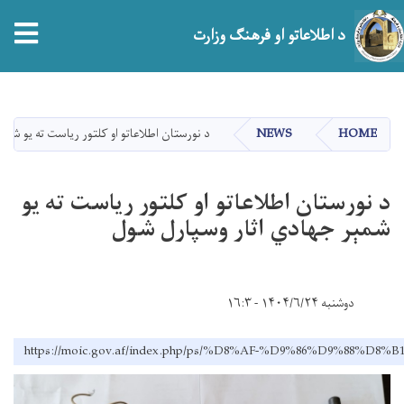
tion
د اطلاعاتو او فرهنګ وزارت
اصلي
منځپانګه
دانګل
HOME
NEWS
د نورستان اطلاعاتو او کلتور ریاست ته یو شمې
د نورستان اطلاعاتو او کلتور ریاست ته یو
شمېر جهادي اثار وسپارل شول
دوشنبه ۱۴۰۴/۶/۲۴ - ۱۶:۳
https://moic.gov.af/index.php/ps/%D8%AF-%D9%86%