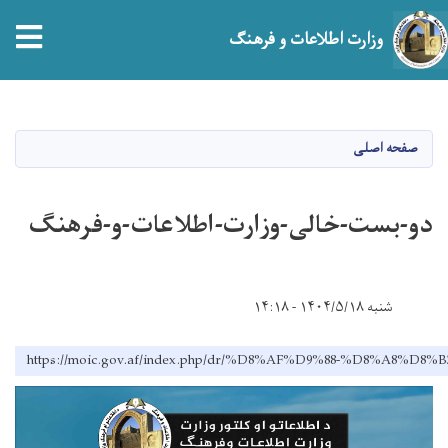
tion
وزارت اطلاعات و فرهنگ
Skip
to
main
صفحه اصلی
content
دو-بست-خالی-وزارت-اطلاعات-و-فرهنگ
شنبه ۱۴۰۴/۵/۱۸ - ۱۴:۱۸
https://moic.gov.af/index.php/dr/%D8%AF%D9%88-%D