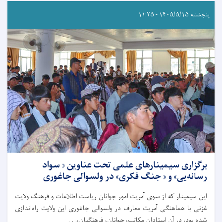
پنجشنبه ۱۴۰۵/۵/۱۵ - ۱۱:۲۵
برگزاری سیمینار‌های علمی تحت عناوین « سواد
رسانه‌یی» و « جنگ فکری» در ولسوالی جاغوری
این سیمینار که از سوی آمریت امور جوانان ریاست اطلاعات و فرهنگ ولایت
غزنی با هماهنگی آمریت معارف در ولسوالی جاغوری این ولایت راه‌اندازی
شده بود، در آن استادان مکاتب، جوانان، فرهنگیان،. . .