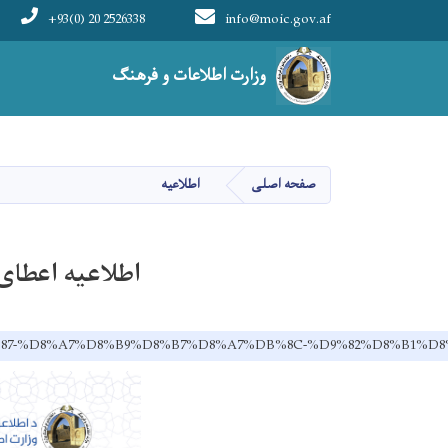
+93(0) 20 2526338
info@moic.gov.af
Main navigation
وزارت اطلاعات و فرهنگ
صفحه اصلی
اطلاعیه
اطلاعیه اعطای 
8C%D9%87-%D8%A7%D8%B9%D8%B7%D8%A7%DB%8C-%D9%82%D8%B1