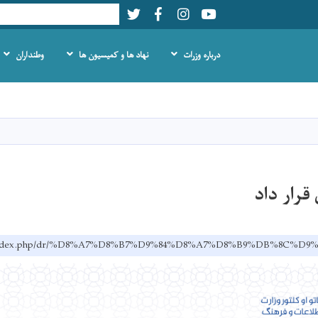
Twitter
Facebook
LinkedIn
Youtube
Search
درباره وزرات
نهاد ها و کمیسیون ها
وطنداران
Skip
to
main
content
قرار داد
v.af/index.php/dr/%D8%A7%D8%B7%D9%84%D8%A7%D8%B9%DB%