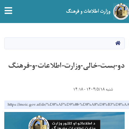
tion
وزارت اطلاعات و فرهنگ
Skip
to
main
صفحه اصلی
content
دو-بست-خالی-وزارت-اطلاعات-و-فرهنگ
شنبه ۱۴۰۴/۵/۱۸ - ۱۴:۱۸
https://moic.gov.af/dr/%D8%AF%D9%88-%D8%A8%D8%B3