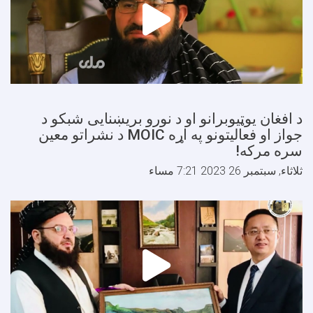
 افغان یوټیوبرانو او د نورو بریښنایی شبکو د
جواز او فعاليتونو په اړه MOIC د نشراتو معین
ره مرکه!
لاثاء, سبتمبر 26 2023 7:21 مساء