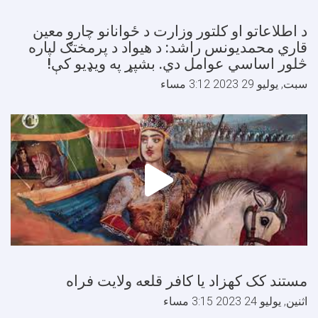
 اطلاعاتو او کلتور وزارت د ځوانانو چارو معین
اري محمدیونس راشد: د هیواد د پرمختګ لپاره
لور اساسي عوامل دي. بشپړ په ویډیو کې!
بت, يوليو 29 2023 3:12 مساء
ستند کک کهزاد یا کافر قلعه ولایت فراه
ثنين, يوليو 24 2023 3:15 مساء