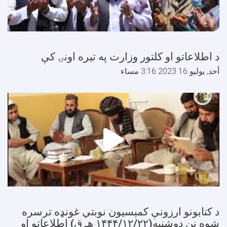
 اطلاعاتو او کلتور وزارت په تيره اونۍ کې
حد, يوليو 16 2023 3:16 مساء
 کتابونو ارزونې کمېسیون نوبتي غونډه ترسره
شوه نن دوشنبه(۱۴۴۴/١٢/٢٢ هـ ق) اطلاعاتو او