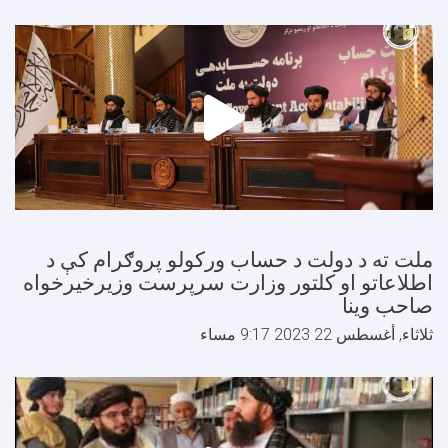
لت ته د دولت د حساب ورکولو پروګرام کې د
طلاعاتو او کلتور وزارت سرپرست وزیرخیرخواه
احب وینا
لاثاء, أغسطس 22 2023 9:17 مساء