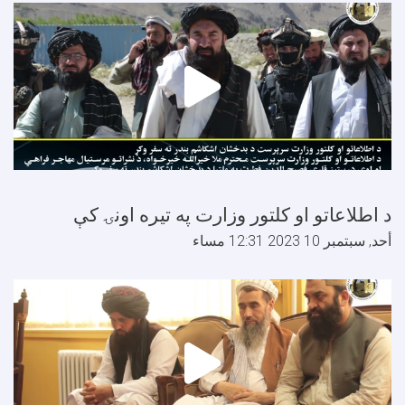
 اطلاعاتو او کلتور وزارت په تيره اونۍ کې
حد, سبتمبر 10 2023 12:31 مساء