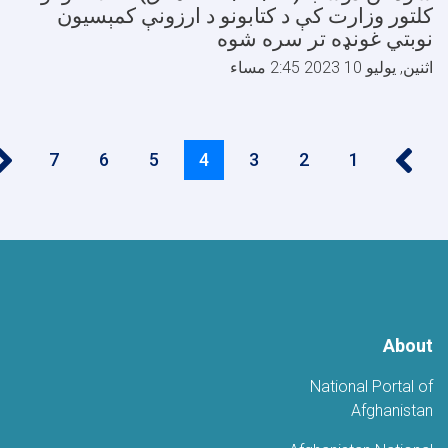
لتور وزارت کې د کتابونو د ارزونې کمېسیون
وبتي غونډه تر سره شوه
ثنين, يوليو 10 2023 2:45 مساء
Paginatio
››
‹‹
1
الصفحة
2
الصفحة
3
الصفحة
4
5
Current
الصفحة
6
الصفحة
7
الصفحة
page
Abou
National Portal o
Afghanista