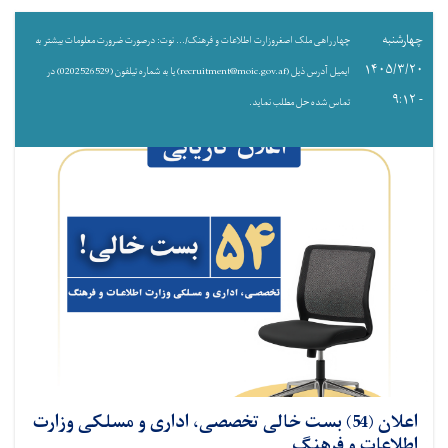
چهارشنبه
چهارراهی ملک اصغروزارت اطلاعات و فرهنک/... نوت: درصورت ضرورت معلومات بیشتر به
۱۴۰۵/۳/۲۰
ایمیل آدرس ذیل (recruitment@moic.gov.af) یا به شماره تیلفون (0202526529) در
- ۹:۱۲
تماس شده حل مطلب نماید.
اعلان (54) بست خالی تخصصی، اداری و مسلکی وزارت
اطلاعات و فرهنگ