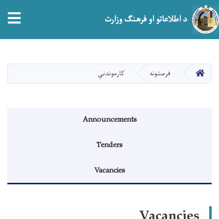
tion
د اطلاعاتو او فرهنګ وزارت
اصلي
منځپانګه
دانګل
HOME
فرصتونه
کارموندنې
منوی اطلاعیه
Announcements
Tenders
Vacancies
Vacancies