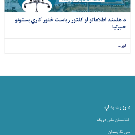
د هلمند اطلاعاتو او کلتور ریاست څلور کاري بستونو
خبرتیا
نور...
د وزارت په اړه
افغانستان ملی دریڅه
ملی نگارستان