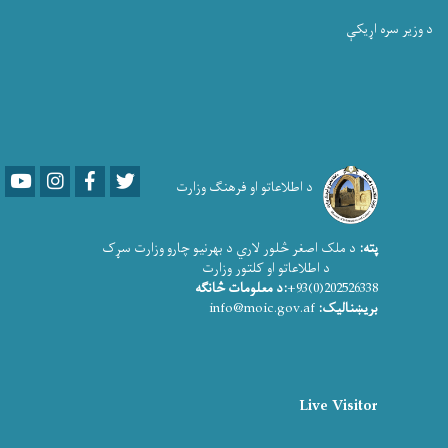
د وزیر سره اړیکې
Youtube
LinkedIn
Facebook
Twitter
د اطلاعاتو او فرهنګ وزارت
پته:
د ملک اصغر څلور لاري د بهرنیو چارو وزارت سړک
د اطلاعاتو او کلتور وزارت
202526338(0)93+
:د معلومات څانګه
بریښنالیک:
info@moic.gov.af
Live Visitor