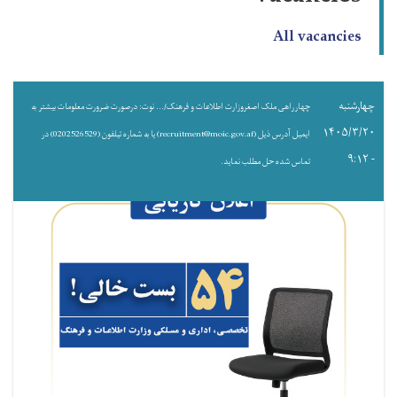
All vacancies
چهارشنبه
چهارراهی ملک اصغروزارت اطلاعات و فرهنک/... نوت: درصورت ضرورت معلومات بیشتر به
۱۴۰۵/۳/۲۰
ایمیل آدرس ذیل (recruitment@moic.gov.af) یا به شماره تیلفون (0202526529) در
- ۹:۱۲
تماس شده حل مطلب نماید.