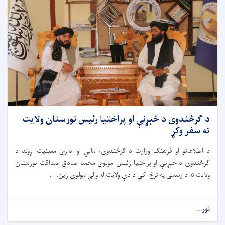
د ګرځندوی د څېړنې او پراختیا رئیس نورستان ولایت
ته سفر وکړ
د اطلاعاتو او فرهنګ وزارت د ګرځندوی، مالي او اداري معینیت اړوند د
ګرځندوی د څېړنې او پراختیا رئیس مولوي محمد صادق صداقت نورستان
ولایت ته د رسمي په ترڅ کې د دې ولایت له والي مولوي زین. . .
نور...