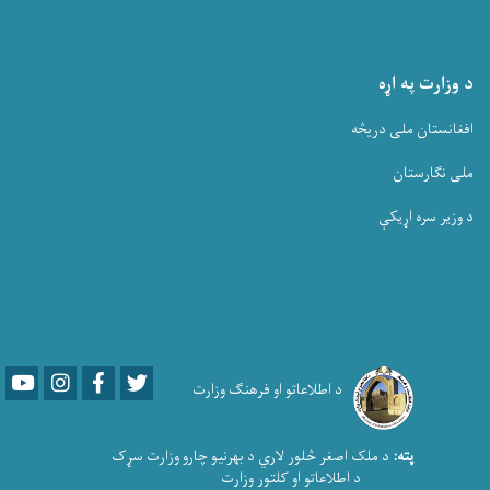
د وزارت په اړه
افغانستان ملی دریڅه
ملی نگارستان
د وزیر سره اړیکې
Youtube
LinkedIn
Facebook
Twitter
د اطلاعاتو او فرهنګ وزارت
پته:
د ملک اصغر څلور لاري د بهرنیو چارو وزارت سړک
د اطلاعاتو او کلتور وزارت