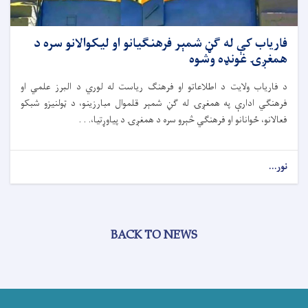
فاریاب کې له ګڼ شمېر فرهنګیانو او لیکوالانو سره د
همغږۍ غونډه وشوه
د فاریاب ولایت د اطلاعاتو او فرهنګ ریاست له لوري د البرز علمي او
فرهنګي ادارې په همغږۍ له ګڼ شمېر قلموال مبارزینو، د ټولنیزو شبکو
فعالانو، ځوانانو او فرهنګي څېرو سره د همغږۍ د پیاوړتیا،. . .
نور...
BACK TO NEWS