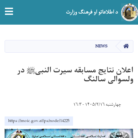
tion
د اطلاعاتو او فرهنګ وزارت
اصلي
منځپانګه
دانګل
HOME
NEWS
اعلان نتایج مسابقه سیرت النبیﷺ در
ولسوالی سالنگ
چهارشنبه ۱۴۰۵/۲/۱۶ - ۱۶:۳
https://moic.gov.af/ps/node/14225