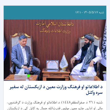
شنبه ۱۴۰۵/۵/۱۷ - ۱۷:۱
د اطلاعاتو او فرهنګ وزارت معین د ازبکستان له سفیر
سره وکتل
شنبه ( ٢٦ د صفرالمظفر١٤٤٨) د اطلاعاتو او فرهنګ وزارت د ګرځندوی،
مالي او اداري چارو معین مولوي قدرت‌الله جمال په کابل کې د ازبکستان