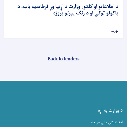
د اطلاعاتو او کلتور وزارت د اړتیا وړ قرطاسیه باب، د
پاکولو توکي او د رنګ پېرلو پروژه
نور...
Back to tenders
د وزارت په اړه
افغانستان ملی دریڅه