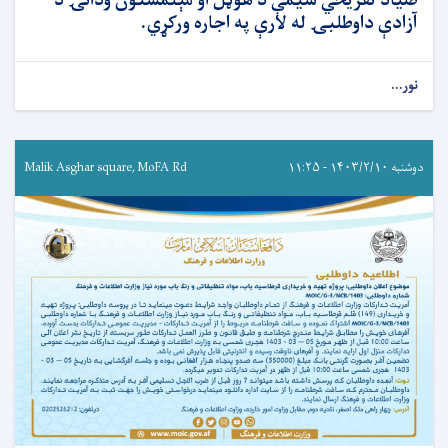
صیاد تفریحي سيمې د هوټل او مېلمستون ودانۍ د
آزادې داوطلبۍ له لارې په اجاره ورکړي.
نور...
دوشنبه ۱۴۰۳/۲/۱۰ - ۱۱:۲۵
Malik Asghar square, MoFA Rd