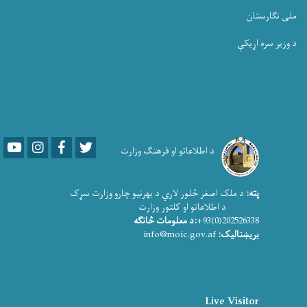
ملی نگارستان
د وزیر سره اړیکې
Youtube
LinkedIn
Facebook
Twitter
د اطلاعاتو او فرهنګ وزارت
پته:
د ملک اصغر څلور لاري د بهرنیو چارو وزارت سړک
د اطلاعاتو او کلتور وزارت
202526338(0)93+
:د معلومات څانګه
بریښنالیک:
info@moic.gov.af
Live Visitor