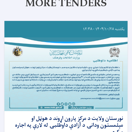
MORE TENDERS
یکشنبه ۱۴۰۴/۱۰/۲۸ - ۱۲:۳۸
نورستان ولایت د مرکز پارون اړوند د هوټل او
مېلمستون ودانۍ د آزادې داوطلبۍ له لارې په اجاره