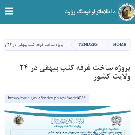
tion
د اطلاعاتو او فرهنګ وزارت
اصلي
منځپانګه
دانګل
HOME
TENDERS
پروژه ساخت غرفه کتب بیهقی در ۲۴ ولایت کشور
پروژه ساخت غرفه کتب بیهقی در ۲۴
ولایت کشور
https://moic.gov.af/index.php/ps/node/8336