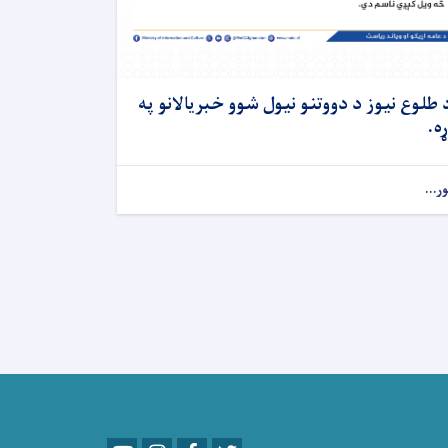
 طلوع نیوز د دووتنو نیول شوو خبریالانو په
ړه.
ور...