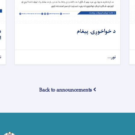
د خواخوږۍ پيغام
د
ا
نور...
ن
Back to announcements