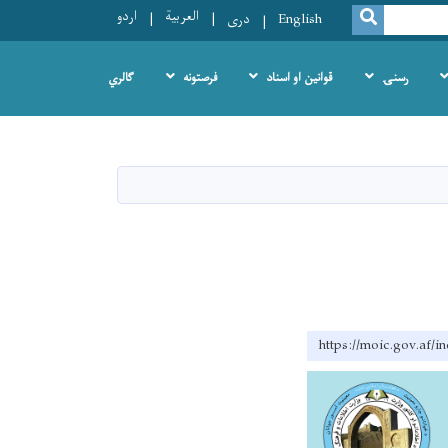
العربية
اردو
SEARCH
English
دری
رسنۍ
قوانین او اسناد
فرصتونه
ګالري
https://moic.gov.af/i