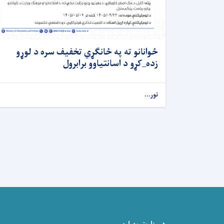
ځوانانو ته په ځانګړي تخفیف سره د لوړو
زده_کړو د اسانتیاوو برابرول
نور...