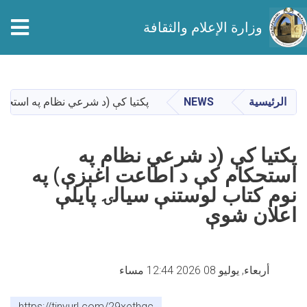
وزارة الإعلام والثقافة
تجاوز
إلى
المحتوى
الرئيسية
NEWS
پکتیا کې (د شرعي نظام په استحکا
الرئيسي
پکتیا کې (د شرعي نظام په
استحکام کې د اطاعت اغېزې) په
نوم کتاب لوستنې سیالۍ پایلې
اعلان شوې
أربعاء, يوليو 08 2026 12:44 مساء
https://tinyurl.com/29xethqc