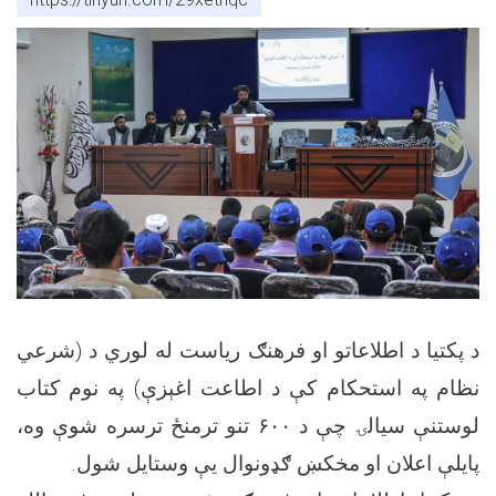
د پکتیا د اطلاعاتو او فرهنګ ریاست له لوري د (شرعي
نظام په استحکام کې د اطاعت اغېزې) په نوم کتاب
لوستنې سیالۍ چې د ۶۰۰ تنو ترمنځ ترسره شوې وه،
پایلې اعلان او مخکښ ګډونوال یې وستایل شول.