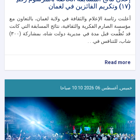
(١٧) وتكريم الفائزين في لغمان
أعلنت رئاسة الإعلام والثقافة في ولاية لغمان، بالتعاون مع
مؤسسة الصارم الفكرية والثقافية، نتائج المسابقة التي كانت
قد نُظِّمت قبل مدة في مديرية دولت شاه، بمشاركة (٣٠٠)
شاب، للتنافس في. . .
about
Read more
إعلان
نتائج
المسابقة
الخاصة
خميس, أغسطس 06 2026 10:10 صباحا
بالمرسوم
رقم
(١٧)
وتكريم
الفائزين
في
لغمان