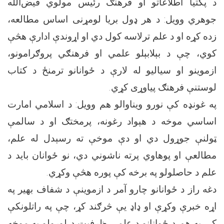
د پکتیا اطلاعاتو او فرهنګ رئیس مولوي فیض‌الله
جوهري وویل: د هر ډول بریا لومړنی اساس مطالعه،
زده کړه او د علم ترلاسه کول دي او اړوندې ادارې هڅې
کوي، چې د بېلابېلو علمي او فرهنګي پروګرامونو،
ازموینو او سیالیو له لارې د ځوانانو ترمنځ د کتاب
لوستنې فرهنګ پیاوړی کړي.
په غونډه کې نورو ویناوالو هم وویل: د اسلامي امارت
اساسي موخه د هېواد رغونه، پرمختګ او د سالمې
ټولنې جوړول دي او دې موخې ته رسېدل له علم،
مطالعې او پوهاوي پرته ناشوني دي، نو ځوانان باید د
علم د حاصلولو په برخه کې پوره هڅې وکړي.
دغه راز د ځوانانو چارو آمر د ازموینې د شفاف بهیر په
اړه خبرې وکړې او ډاډ یې څرګند کړ، چې په راتلونکې
کې به هم د ځوانانو د علمي ظرفیت د لوړولو په موخه