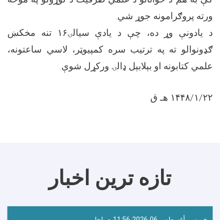
ورته پروګرامونه جوړ شي.
د یادونې وړ ده، چې د یادې سیالۍ۱۶ تنه مخکښ
ګډونوالو ته په ترتیب سره کمپیوټر، لاسي ساعتونه،
علمي کتابونه او بېلابېل ډالۍ ورکړل شوې.
۱۴۴۸/۱/۲۲ هـ ق
تازه ترین اخبار
خميس, أغسطس 06 2026 11:56 صباحا