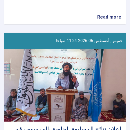
about
Read more
استعدادات
متواصلة
في
مختلف
خميس, أغسطس 06 2026 11:24 صباحا
الولايات
لإحياء
يوم
استقلال
أفغانستان
إعلان نتائج المسابقة الخاصة بالمرسوم رقم